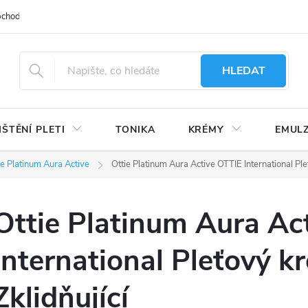
bchodu
Moje objednávka
Obchodní podmínky
Ochrana osobní
HLEDAT
IŠTĚNÍ PLETI
TONIKA
KRÉMY
EMUL
ie Platinum Aura Active
Ottie Platinum Aura Active OTTIE International Ple
Ottie Platinum Aura Ac
International Pleťový k
Zklidňující