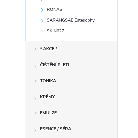
RONAS
SARANGSAE Estesophy
SKIN627
í
* AKCE *
r
ČIŠTĚNÍ PLETI
TONIKA
KRÉMY
EMULZE
ESENCE / SÉRA