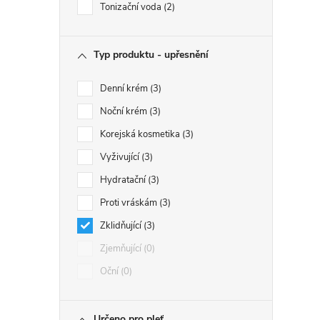
Tonizační voda
2
Typ produktu - upřesnění
Denní krém
3
Noční krém
3
Korejská kosmetika
3
Vyživující
3
Hydratační
3
Proti vráskám
3
Zklidňující
3
Zjemňující
0
Oční
0
Určeno pro pleť