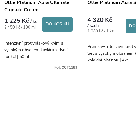
p
Ottie Platinum Aura Ultimate
Ottie Platinum Aura 
o
Capsule Cream
r
4 320 Kč
1 225 Kč
/ ks
d
DO KOŠÍKU
/ sada
DO
Měrná
2 450 Kč / 100 ml
o
Měrná
1 080 Kč / 1 ks
cena:
cena:
u
Intenzivní protivráskový krém s
d
Prémiový intenzivní proti
vysokým obsahem kaviáru s dvojí
Set s vysokým obsahem k
k
funkcí | 50ml
koloidní platinou | 4ks
u
Kód:
XOT1183
t
k
ů
O
t
v
ů
á