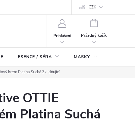
ch údajů
Odstoupení od smlouvy
CZK
NÁKUPNÍ
KOŠÍK
Prázdný košík
Přihlášení
ZE
ESENCE / SÉRA
MASKY
KOSMETI
ťový krém Platina Suchá Zklidňující
tive OTTIE
rém Platina Suchá