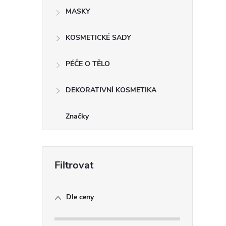
MASKY
i
KOSMETICKÉ SADY
PÉČE O TĚLO
DEKORATIVNÍ KOSMETIKA
Značky
Dle ceny