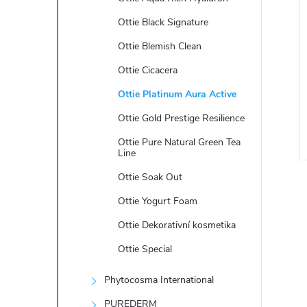
e
Ottie Black Signature
l
Ottie Blemish Clean
Ottie Cicacera
Ottie Platinum Aura Active
Ottie Gold Prestige Resilience
Ottie Pure Natural Green Tea
Line
Ottie Soak Out
Ottie Yogurt Foam
Ottie Dekorativní kosmetika
Ottie Special
l
Phytocosma International
PUREDERM