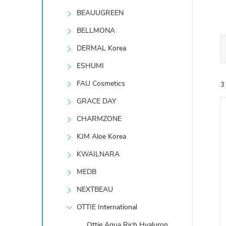
t
BEAUUGREEN
r
BELLMONA
DERMAL Korea
a
ESHUMI
n
FAU Cosmetics
3
GRACE DAY
n
CHARMZONE
í
KJM Aloe Korea
KWAILNARA
p
í
MEDB
i
a
NEXTBEAU
n
OTTIE International
Ottie Aqua Rich Hyaluron