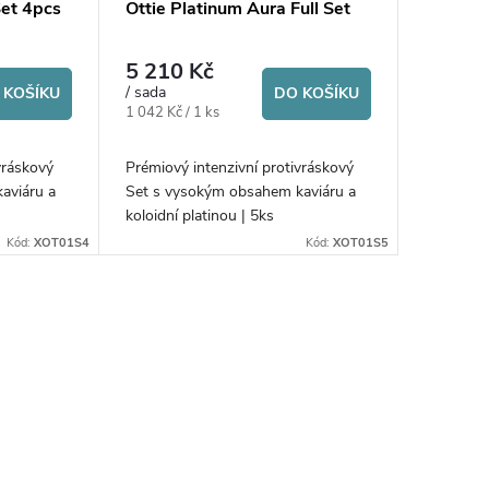
Set 4pcs
Ottie Platinum Aura Full Set
5 210 Kč
/ sada
 KOŠÍKU
DO KOŠÍKU
Měrná
1 042 Kč / 1 ks
cena:
vráskový
Prémiový intenzivní protivráskový
aviáru a
Set s vysokým obsahem kaviáru a
koloidní platinou | 5ks
Kód:
XOT01S4
Kód:
XOT01S5