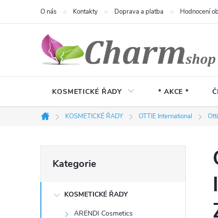
Přejít
O nás
Kontakty
Doprava a platba
Hodnocení o
na
obsah
KOSMETICKÉ ŘADY
* AKCE *
Č
KOSMETICKÉ ŘADY
OTTIE International
Ott
Domů
P
Přeskočit
Kategorie
kategorie
o
KOSMETICKÉ ŘADY
s
ARENDI Cosmetics