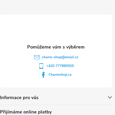
a
ý
t
p
i
í
s
u
charm-shop
@
email.cz
+420 777880555
Charmshop.cz
Informace pro vás
Přijímáme online platby