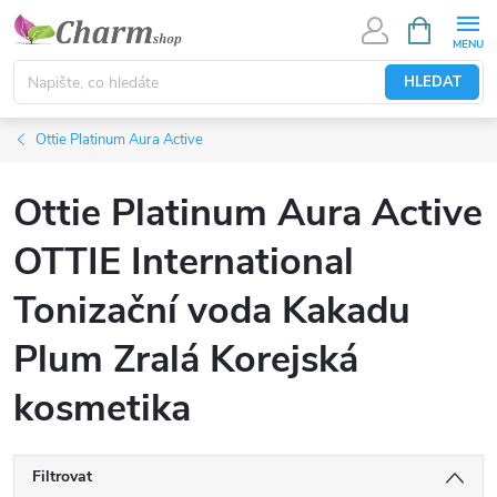
Přejít
NÁKUPNÍ
KOŠÍK
na
obsah
HLEDAT
Ottie Platinum Aura Active
Ottie Platinum Aura Active
OTTIE International
Tonizační voda Kakadu
Plum Zralá Korejská
kosmetika
Filtrovat