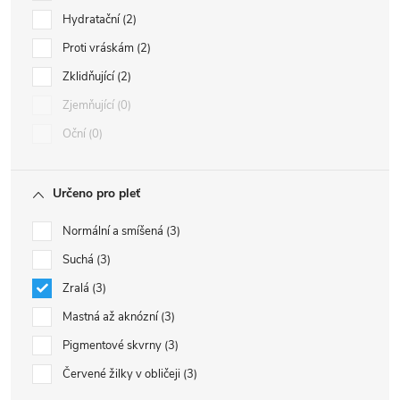
Hydratační
2
Proti vráskám
2
Zklidňující
2
Zjemňující
0
Oční
0
Určeno pro pleť
Normální a smíšená
3
Suchá
3
Zralá
3
Mastná až aknózní
3
Pigmentové skvrny
3
Červené žilky v obličeji
3