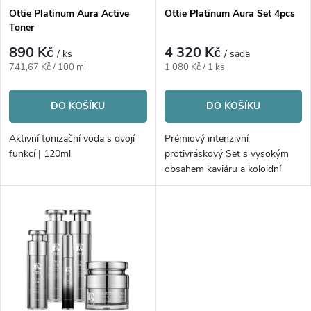
s
p
Ottie Platinum Aura Active
Ottie Platinum Aura Set 4pcs
Toner
p
r
890 Kč
4 320 Kč
/ ks
/ sada
r
Měrná
Měrná
741,67 Kč / 100 ml
1 080 Kč / 1 ks
o
cena:
cena:
o
DO KOŠÍKU
DO KOŠÍKU
d
d
Aktivní tonizační voda s dvojí
Prémiový intenzivní
u
funkcí | 120ml
protivráskový Set s vysokým
u
obsahem kaviáru a koloidní
platinou | 4ks
k
k
t
t
ů
ů