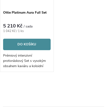
Ottie Platinum Aura Full Set
5 210 Kč
/ sada
Měrná
1 042 Kč / 1 ks
cena:
DO KOŠÍKU
Prémiový intenzivní
protivráskový Set s vysokým
obsahem kaviáru a koloidní
platinou | 5ks
O
v
l