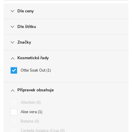
Dle ceny
Dle štítku
Značky
Kosmetické řady
Ottie Soak Out
1
Přípravek obsahuje
Allantoin
0
Aloe vera
1
Betaine
0
Centella Asiatica (Cica)
0