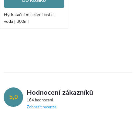
o
DO KOŠÍKU
o
d
Hydratační micelární čistící
d
voda | 300ml
u
u
k
O
k
v
t
t
l
ů
á
ů
Hodnocení zákazníků
d
5,0
164 hodnocení
a
Zobrazit recenze
c
í