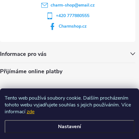
charm-shop
@
email.cz
+420 777880555
Charmshop.cz
Informace pro vás
Přijímáme online platby
Tento web používá soubory cookie. Dalším procházením
tohoto webu vyjadřujete souhlas s jejich používáním. Více
informací
zde
Nastavení
Copyright 2026
Charm-shop.cz
. Všechna práva vyhrazena.
Upravit