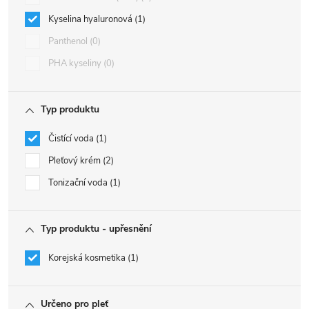
Kyselina hyaluronová
1
Panthenol
0
PHA kyseliny
0
Typ produktu
Čistící voda
1
Pleťový krém
2
Tonizační voda
1
Typ produktu - upřesnění
Korejská kosmetika
1
Určeno pro pleť