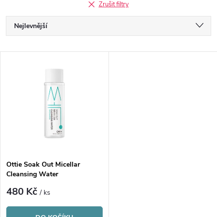
Zrušit filtry
Ř
Nejlevnější
a
Nejdražší
V
Nejprodávanější
z
ý
Abecedně
e
p
n
i
í
s
p
Ottie Soak Out Micellar
Cleansing Water
p
r
480 Kč
/ ks
r