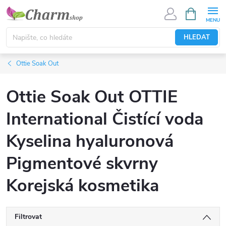
Přejít
NÁKUPNÍ
KOŠÍK
na
obsah
HLEDAT
Ottie Soak Out
Ottie Soak Out OTTIE
International Čistící voda
Kyselina hyaluronová
Pigmentové skvrny
Korejská kosmetika
Filtrovat