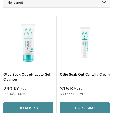
Ř
Nejlevnější
a
Nejdražší
V
Nejprodávanější
z
ý
Abecedně
e
p
n
i
í
s
p
Ottie Soak Out pH Lacto Gel
Ottie Soak Out Centella Cream
Cleanser
p
r
290 Kč
315 Kč
/ ks
/ ks
r
Měrná
Měrná
290 Kč / 100 ml
630 Kč / 100 ml
o
cena:
cena:
o
DO KOŠÍKU
DO KOŠÍKU