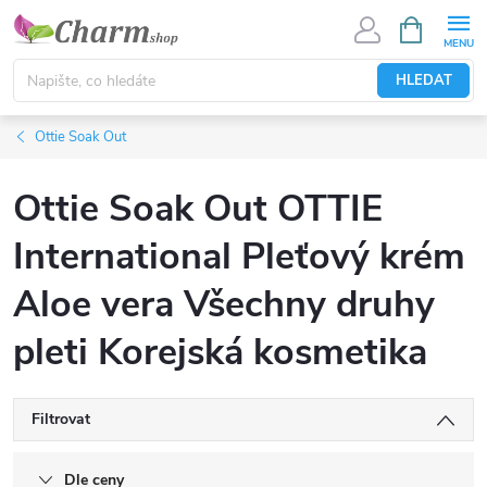
Přejít
NÁKUPNÍ
KOŠÍK
na
obsah
HLEDAT
Ottie Soak Out
Ottie Soak Out OTTIE
International Pleťový krém
Aloe vera Všechny druhy
pleti Korejská kosmetika
Filtrovat
Dle ceny