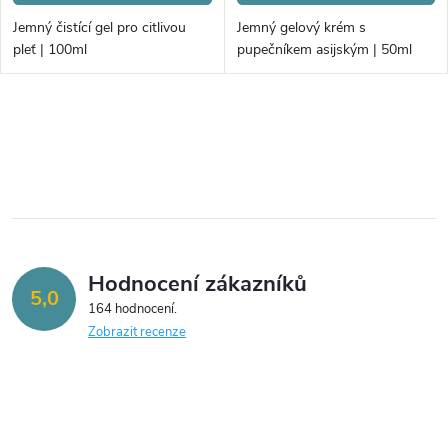
d
d
Jemný čistící gel pro citlivou
Jemný gelový krém s
u
pleť | 100ml
pupečníkem asijským | 50ml
u
k
k
O
t
v
t
ů
l
ů
á
Hodnocení zákazníků
d
5,0
164 hodnocení
a
Zobrazit recenze
c
í