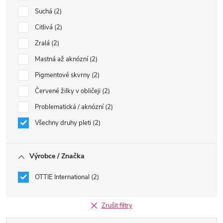
Suchá
2
Citlivá
2
Zralá
2
Mastná až aknózní
2
Pigmentové skvrny
2
Červené žilky v obličeji
2
Problematická / aknózní
2
Všechny druhy pleti
2
Výrobce / Značka
OTTIE International
2
Zrušit filtry