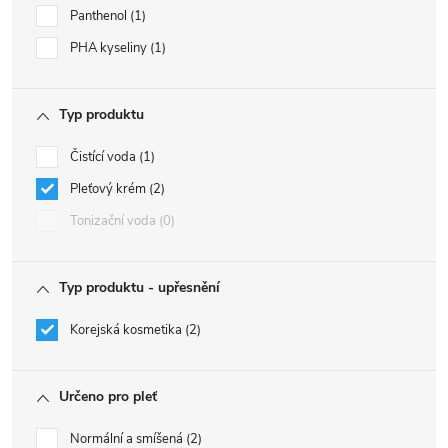
Panthenol
1
PHA kyseliny
1
Typ produktu
Čistící voda
1
Pleťový krém
2
Tonizační voda
0
Typ produktu - upřesnění
Korejská kosmetika
2
Určeno pro pleť
Normální a smíšená
2