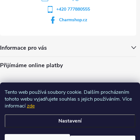
+420 777880555
Charmshop.cz
Informace pro vás
Přijímáme online platby
Tento web používá soubory cookie. Dalším procházením
tohoto webu vyjadřujete souhlas s jejich používáním. Více
informací
zde
Nastavení
Copyright 2026
Charm-shop.cz
. Všechna práva vyhrazena.
Upravit
nastavení cookies