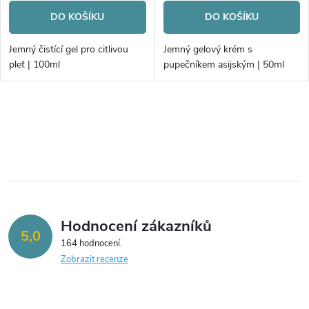
o
o
DO KOŠÍKU
DO KOŠÍKU
d
d
Jemný čistící gel pro citlivou
Jemný gelový krém s
u
pleť | 100ml
pupečníkem asijským | 50ml
u
k
k
O
t
v
t
ů
l
ů
á
Hodnocení zákazníků
d
5,0
164 hodnocení
a
Zobrazit recenze
c