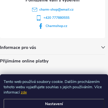
u
charm-shop
@
email.cz
+420 777880555
Charmshop.cz
Informace pro vás
Přijímáme online platby
Tento web používá soubory cookie. Dalším procházením
tohoto webu vyjadřujete souhlas s jejich používáním. Více
informací
zde
Nastavení