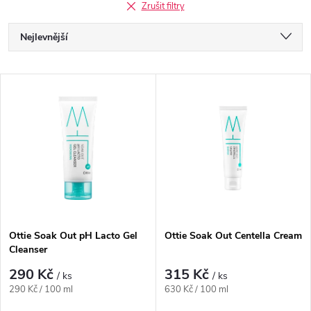
Zrušit filtry
Ř
Nejlevnější
a
Nejdražší
V
Nejprodávanější
z
ý
Abecedně
e
p
n
i
í
s
p
Ottie Soak Out pH Lacto Gel
Ottie Soak Out Centella Cream
Cleanser
p
r
290 Kč
315 Kč
/ ks
/ ks
r
Měrná
Měrná
290 Kč / 100 ml
630 Kč / 100 ml
cena:
cena: