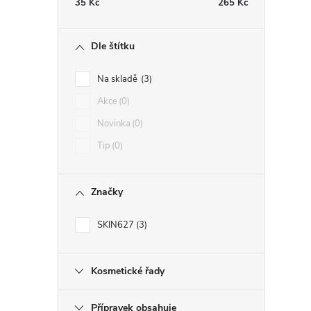
35
Kč
265
Kč
Dle štítku
Na skladě
3
Akce
0
Novinka
0
Tip
0
Značky
SKIN627
3
Kosmetické řady
Přípravek obsahuje