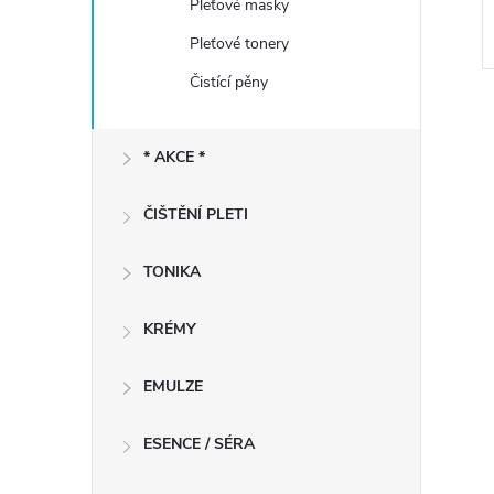
Pleťové masky
Pleťové tonery
Čistící pěny
* AKCE *
ČIŠTĚNÍ PLETI
l
TONIKA
KRÉMY
EMULZE
ESENCE / SÉRA
í