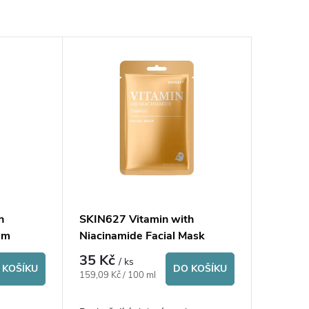
h
SKIN627 Vitamin with
am
Niacinamide Facial Mask
35 Kč
/ ks
 KOŠÍKU
DO KOŠÍKU
Měrná
159,09 Kč / 100 ml
cena: