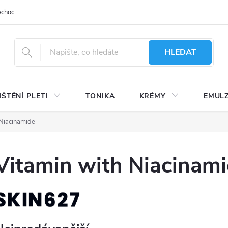
bchodu
Moje objednávka
Obchodní podmínky
Ochrana osobní
HLEDAT
IŠTĚNÍ PLETI
TONIKA
KRÉMY
EMUL
 Niacinamide
Vitamin with Niacinam