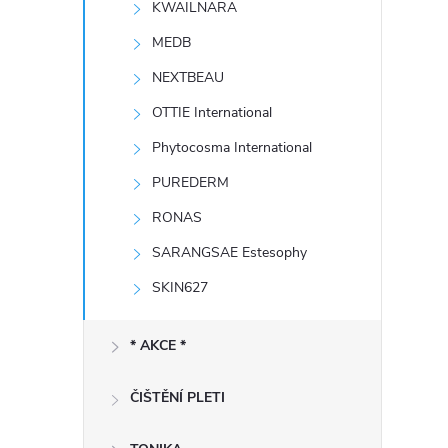
KWAILNARA
e
MEDB
l
NEXTBEAU
OTTIE International
Phytocosma International
PUREDERM
RONAS
SARANGSAE Estesophy
SKIN627
* AKCE *
ČIŠTĚNÍ PLETI