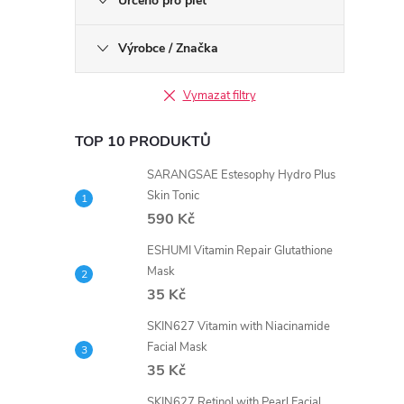
Určeno pro pleť
Výrobce / Značka
Vymazat filtry
TOP 10 PRODUKTŮ
SARANGSAE Estesophy Hydro Plus
Skin Tonic
590 Kč
ESHUMI Vitamin Repair Glutathione
Mask
35 Kč
SKIN627 Vitamin with Niacinamide
Facial Mask
35 Kč
SKIN627 Retinol with Pearl Facial