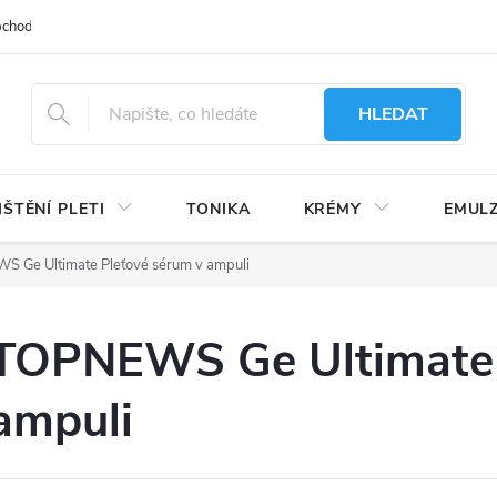
bchodu
Moje objednávka
Obchodní podmínky
Ochrana osobní
HLEDAT
IŠTĚNÍ PLETI
TONIKA
KRÉMY
EMUL
 Ge Ultimate Pleťové sérum v ampuli
TOPNEWS Ge Ultimate 
ampuli