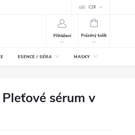
ch údajů
Odstoupení od smlouvy
CZK
NÁKUPNÍ
KOŠÍK
Prázdný košík
Přihlášení
ZE
ESENCE / SÉRA
MASKY
KOSMETI
Pleťové sérum v