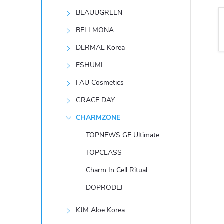
t
BEAUUGREEN
r
BELLMONA
DERMAL Korea
a
ESHUMI
n
FAU Cosmetics
GRACE DAY
n
CHARMZONE
í
TOPNEWS GE Ultimate
TOPCLASS
p
Charm In Cell Ritual
a
DOPRODEJ
n
KJM Aloe Korea