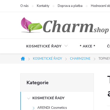
Přejít
O nás
Kontakty
Doprava a platba
Hodnocení o
na
obsah
KOSMETICKÉ ŘADY
* AKCE *
Č
KOSMETICKÉ ŘADY
CHARMZONE
TOPNEWS
Domů
P
Přeskočit
Kategorie
kategorie
o
KOSMETICKÉ ŘADY
s
ARENDI Cosmetics