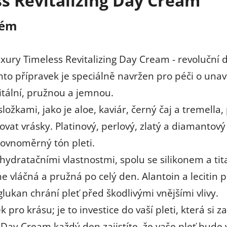
ss Revitalizing Day Cream
krém
ry Timeless Revitalizing Day Cream - revoluční d
Tento přípravek je speciálně navržen pro péči o u
itální, pružnou a jemnou.
složkami, jako je aloe, kaviár, černý čaj a tremell
vat vrásky. Platinový, perlový, zlatý a diamantový 
rovnoměrný tón pleti.
ydratačními vlastnostmi, spolu se silikonem a tit
ane vláčná a pružná po celý den. Alantoin a lecitin
ukan chrání pleť před škodlivými vnějšími vlivy.
 pro krásu; je to investice do vaší pleti, která si z
g Day Cream každý den zajistíte, že vaše pleť bude