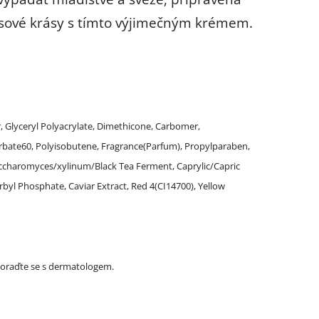
adčasové krásy s tímto výjimečným krémem.
r, Glyceryl Polyacrylate, Dimethicone, Carbomer,
rbate60, Polyisobutene, Fragrance(Parfum), Propylparaben,
Saccharomyces/xylinum/Black Tea Ferment, Caprylic/Capric
byl Phosphate, Caviar Extract, Red 4(CI14700), Yellow
 poraďte se s dermatologem.