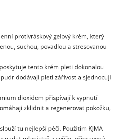
enní protivráskový gelový krém, který
navenou, suchou, povadlou a stresovanou
a, poskytuje tento krém pleti dokonalou
pudr dodávají pleti zářivost a sjednocují
anium dioxidem přispívají k vypnutí
 pomáhají zklidnit a regenerovat pokožku,
aslouží tu nejlepší péči. Použitím KJMA
 vypadat mladistvě a svěže, připravená