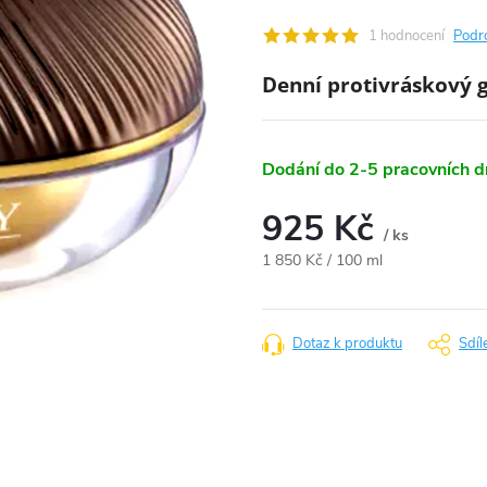
1 hodnocení
Podr
Denní protivráskový
Dodání do 2-5 pracovních 
925 Kč
/ ks
Měrná
1 850 Kč / 100 ml
cena:
Dotaz k produktu
Sdíl