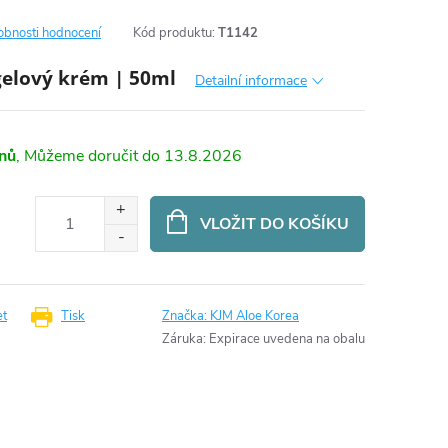
obnosti hodnocení
Kód produktu:
T1142
 gelový krém | 50ml
Detailní informace
dnů
13.8.2026
VLOŽIT DO KOŠÍKU
et
Tisk
Značka:
KJM Aloe Korea
Záruka
:
Expirace uvedena na obalu