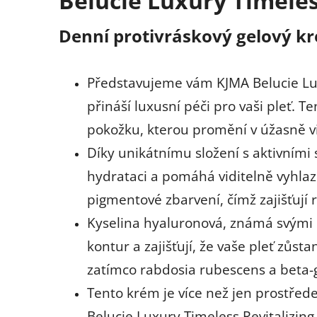
Belucie Luxury Timele
Denní protivráskový gelový 
Představujeme vám KJMA Belucie Luxu
přináší luxusní péči pro vaši pleť. 
pokožku, kterou promění v úžasně v
Díky unikátnímu složení s aktivními 
hydrataci a pomáhá viditelně vyhlazo
pigmentové zbarvení, čímž zajišťují 
Kyselina hyaluronová, známá svými h
kontur a zajišťují, že vaše pleť zůst
zatímco rabdosia rubescens a beta-gl
Tento krém je více než jen prostředek
Belucie Luxury Timeless Revitalizin