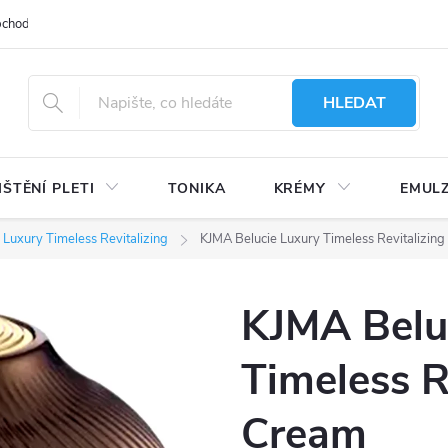
bchodu
Moje objednávka
Obchodní podmínky
Ochrana osobní
HLEDAT
IŠTĚNÍ PLETI
TONIKA
KRÉMY
EMUL
 Luxury Timeless Revitalizing
KJMA Belucie Luxury Timeless Revitalizin
KJMA Belu
Timeless R
Cream