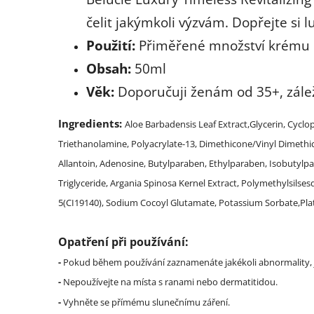
čelit jakýmkoli výzvám. Dopřejte si 
Použití:
Přiměřené množství krému 
Obsah:
50ml
Věk:
Doporučuji ženám od 35+, záleží
Ingredients:
Aloe Barbadensis Leaf Extract,Glycerin, Cyclo
Triethanolamine, Polyacrylate-13, Dimethicone/Vinyl Dimeth
Allantoin, Adenosine, Butylparaben, Ethylparaben, Isobutylp
Triglyceride, Argania Spinosa Kernel Extract, Polymethylsils
5(CI19140), Sodium Cocoyl Glutamate, Potassium Sorbate,P
Opatření při používání:
-
Pokud během používání zaznamenáte jakékoli abnormality, j
-
Nepoužívejte na místa s ranami nebo dermatitidou.
-
Vyhněte se přímému slunečnímu záření.