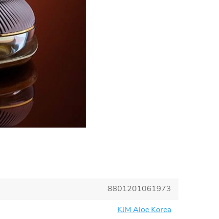
8801201061973
KJM Aloe Korea