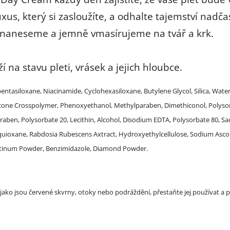
luxus, který si zasloužíte, a odhalte tajemství n
naneseme a jemně vmasírujeme na tvář a krk.
 na stavu pleti, vrásek a jejich hloubce.
pentasiloxane, Niacinamide, Cyclohexasiloxane, Butylene Glycol, Silica, Wate
icone Crosspolymer, Phenoxyethanol, Methylparaben, Dimethiconol, Polyso
araben, Polysorbate 20, Lecithin, Alcohol, Disodium EDTA, Polysorbate 80, 
esquioxane, Rabdosia Rubescens Axtract, Hydroxyethylcellulose, Sodium Ascor
latinum Powder, Benzimidazole, Diamond Powder.
ako jsou červené skvrny, otoky nebo podráždění, přestaňte jej používat a