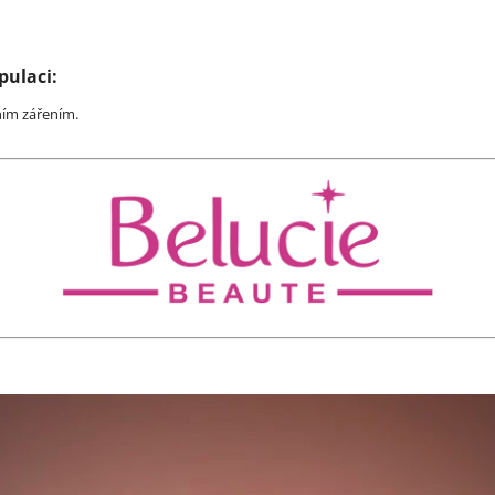
pulaci:
ním zářením.