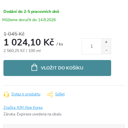
Dodání do 2-5 pracovních dnů
14.8.2026
1 045 Kč
1 024,10 Kč
/ ks
Měrná
2 560,25 Kč / 100 ml
cena:
VLOŽIT DO KOŠÍKU
Dotaz k produktu
Sdílet
Značka:
KJM Aloe Korea
Záruka
:
Expirace uvedena na obalu