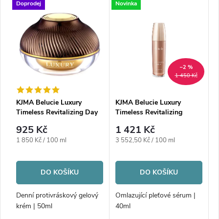
Doprodej
Novinka
N
–2 %
1 450 Kč
KJMA Belucie Luxury
KJMA Belucie Luxury
K
Timeless Revitalizing Day
Timeless Revitalizing
T
Cream
Serum
E
925 Kč
1 421 Kč
Měrná
Měrná
M
1 850 Kč / 100 ml
3 552,50 Kč / 100 ml
3
cena:
cena:
c
DO KOŠÍKU
DO KOŠÍKU
Denní protivráskový gelový
Omlazující pleťové sérum |
R
krém | 50ml
40ml
s