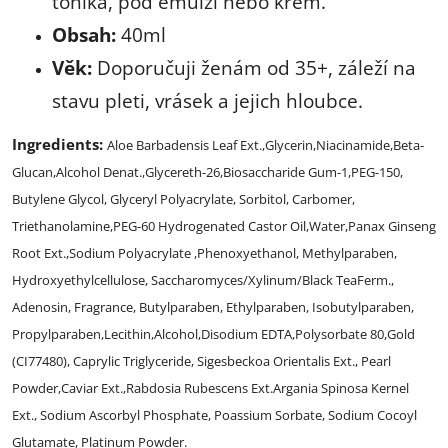
tonika, pod emulzi nebo krém.
Obsah:
40ml
Věk:
Doporučuji ženám od 35+, záleží na
stavu pleti, vrásek a jejich hloubce.
Ingredients:
Aloe Barbadensis Leaf Ext.,Glycerin,Niacinamide,Beta-
Glucan,Alcohol Denat.,Glycereth-26,Biosaccharide Gum-1,PEG-150,
Butylene Glycol, Glyceryl Polyacrylate, Sorbitol, Carbomer,
Triethanolamine,PEG-60 Hydrogenated Castor Oil,Water,Panax Ginseng
Root Ext.,Sodium Polyacrylate ,Phenoxyethanol, Methylparaben,
Hydroxyethylcellulose, Saccharomyces/Xylinum/Black TeaFerm.,
Adenosin, Fragrance, Butylparaben, Ethylparaben, Isobutylparaben,
Propylparaben,Lecithin,Alcohol,Disodium EDTA,Polysorbate 80,Gold
(CI77480), Caprylic Triglyceride, Sigesbeckoa Orientalis Ext., Pearl
Powder,Caviar Ext.,Rabdosia Rubescens Ext.Argania Spinosa Kernel
Ext., Sodium Ascorbyl Phosphate, Poassium Sorbate, Sodium Cocoyl
Glutamate, Platinum Powder.