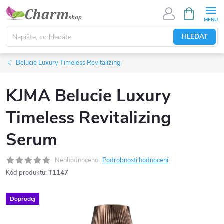
Přejít
NÁKUPNÍ
KOŠÍK
na
obsah
HLEDAT
Belucie Luxury Timeless Revitalizing
KJMA Belucie Luxury
Timeless Revitalizing
Serum
Neohodnoceno
Podrobnosti hodnocení
Kód produktu:
T1147
Doprodej