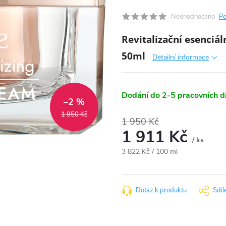
Neohodnoceno
Po
Revitalizační esenci
50ml
Detailní informace
Dodání do 2-5 pracovních 
–2 %
1 950 Kč
1 950 Kč
1 911 Kč
/ ks
Měrná
3 822 Kč / 100 ml
cena:
Dotaz k produktu
Sdíl