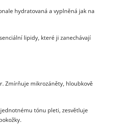
okonale hydratovaná a vyplněná jak na
ciální lipidy, které ji zanechávají
or. Zmírňuje mikrozáněty, hloubkově
ejednotnému tónu pleti, zesvětluje
pokožky.