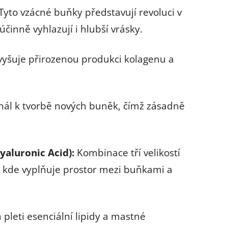
Tyto vzácné buňky představují revoluci v
činně vyhlazují i hlubší vrásky.
vyšuje přirozenou produkci kolagenu a
gnál k tvorbě nových buněk, čímž zásadně
yaluronic Acid):
Kombinace tří velikostí
h, kde vyplňuje prostor mezi buňkami a
leti esenciální lipidy a mastné