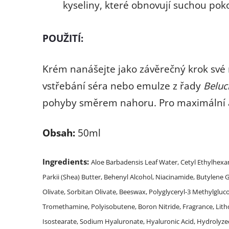
kyseliny, které obnovují suchou pok
POUŽITÍ:
Krém nanášejte jako závěrečný krok své ra
vstřebání séra nebo emulze z řady
Beluc
pohyby směrem nahoru. Pro maximální an
Obsah:
50ml
Ingredients:
Aloe Barbadensis Leaf Water, Cetyl Ethylhexa
Parkii (Shea) Butter, Behenyl Alcohol, Niacinamide, Butylene
Olivate, Sorbitan Olivate, Beeswax, Polyglyceryl-3 Methylgluc
Tromethamine, Polyisobutene, Boron Nitride, Fragrance, Lit
Isostearate, Sodium Hyaluronate, Hyaluronic Acid, Hydrolyzed