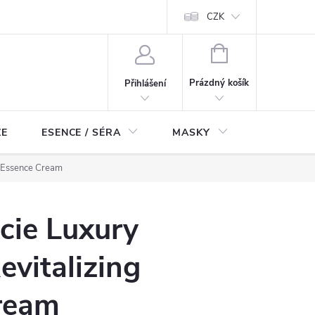
ch údajů
Odstoupení od smlouvy
CZK
NÁKUPNÍ
KOŠÍK
Prázdný košík
Přihlášení
ZE
ESENCE / SÉRA
MASKY
KOSMETI
g Essence Cream
cie Luxury
evitalizing
ream