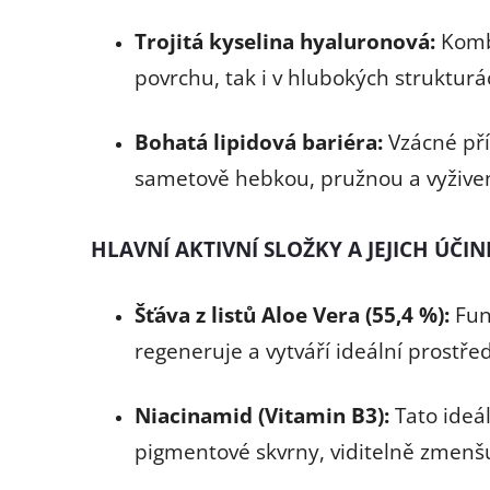
Trojitá kyselina hyaluronová:
Kombi
povrchu, tak i v hlubokých struktur
Bohatá lipidová bariéra:
Vzácné pří
sametově hebkou, pružnou a vyživen
HLAVNÍ AKTIVNÍ SLOŽKY A JEJICH ÚČIN
Šťáva z listů Aloe Vera (55,4 %):
Fun
regeneruje a vytváří ideální prostřed
Niacinamid (Vitamin B3):
Tato ideál
pigmentové skvrny, viditelně zmenš