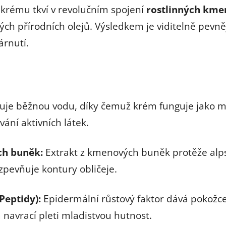
 krému tkví v revolučním spojení
rostlinných km
ných přírodních olejů. Výsledkem je viditelně pevně
árnutí.
je běžnou vodu, díky čemuž krém funguje jako mo
ání aktivních látek.
ch buněk:
Extrakt z kmenových buněk protěže alpské
zpevňuje kontury obličeje.
Peptidy):
Epidermální růstový faktor dává pokožce
 navrací pleti mladistvou hutnost.