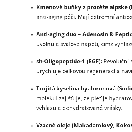
Kmenové buňky z protěže alpské (
anti-aging péči. Mají extrémní antio
Anti-aging duo – Adenosin & Pepti
uvolňuje svalové napětí, čímž vyhlaz
sh-Oligopeptide-1 (EGF):
Revoluční e
urychluje celkovou regeneraci a navr
Trojitá kyselina hyaluronová (Sod
molekul zajišťuje, že pleť je hydrat
vyhlazuje dehydratované vrásky.
Vzácné oleje (Makadamiový, Koko