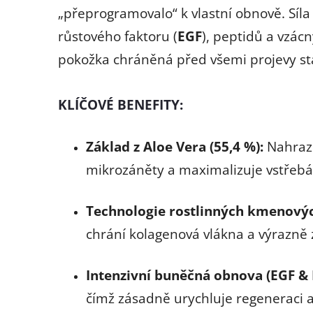
„přeprogramovalo“ k vlastní obnově. Síla
růstového faktoru (
EGF
), peptidů a vzác
pokožka chráněná před všemi projevy st
KLÍČOVÉ BENEFITY:
Základ z Aloe Vera (55,4 %):
Nahrazu
mikrozáněty a maximalizuje vstřebáv
Technologie rostlinných kmenový
chrání kolagenová vlákna a výrazně 
Intenzivní buněčná obnova (EGF & 
čímž zásadně urychluje regeneraci a