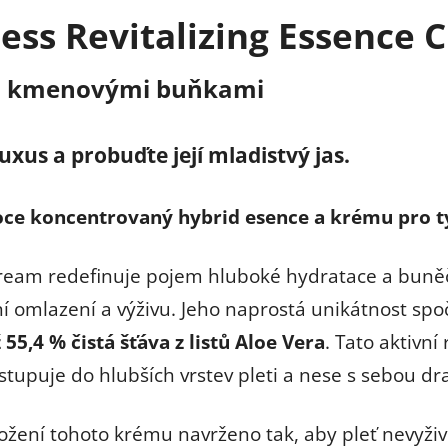
ess Revitalizing Essence 
m s kmenovými buňkami
xus a probuďte její mladistvý jas.
oce koncentrovaný hybrid esence a krému pro ty
ream redefinuje pojem hluboké hydratace a buněč
ní omlazení a výživu. Jeho naprostá unikátnost spo
 55,4 % čistá šťáva z listů Aloe Vera
. Tato aktivní
tupuje do hlubších vrstev pleti a nese s sebou dr
ožení tohoto krému navrženo tak, aby pleť nevyživ