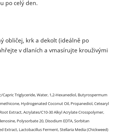
u po celý den.
 obličej, krk a dekolt (ideálně po
hřejte v dlaních a vmasírujte krouživými
ic/Capric Triglyceride, Water, 1,2-Hexanediol, Butyrospermum
 Dimethicone, Hydrogenated Coconut Oil, Propanediol, Cetearyl
Root Extract, Acrylates/C10-30 Alkyl Acrylate Crosspolymer,
denosine, Polysorbate 20, Disodium EDTA, Sorbitan
d Extract, Lactobacillus Ferment, Stellaria Media (Chickweed)