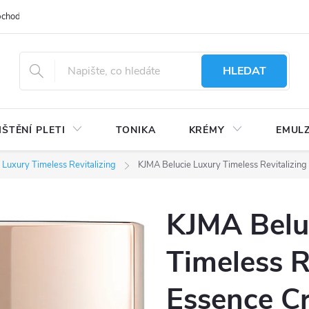
bchodu
Moje objednávka
Obchodní podmínky
Ochrana osobní
HLEDAT
IŠTĚNÍ PLETI
TONIKA
KRÉMY
EMUL
 Luxury Timeless Revitalizing
KJMA Belucie Luxury Timeless Revitalizin
KJMA Belu
Timeless R
Essence C