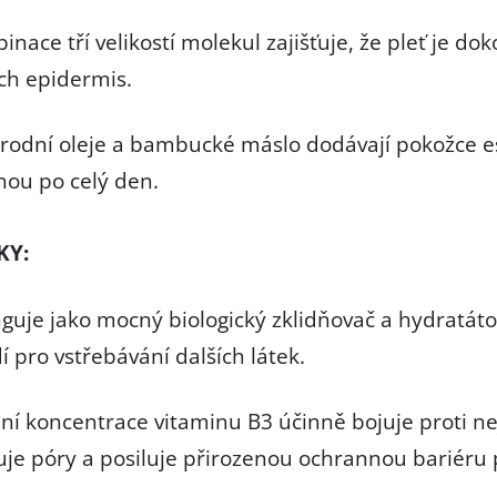
nace tří velikostí molekul zajišťuje, že pleť je d
ách epidermis.
rodní oleje a bambucké máslo dodávají pokožce esen
ou po celý den.
KY:
guje jako mocný biologický zklidňovač a hydratát
í pro vstřebávání dalších látek.
ní koncentrace vitaminu B3 účinně bojuje proti n
uje póry a posiluje přirozenou ochrannou bariéru 