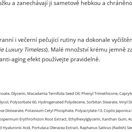
ožku a zanechávají ji sametově hebkou a chráněno
nní i večerní pečující rutiny na dokonale vyčištěný
ie Luxury Timeless
). Malé množství krému jemně za
ti-aging efekt používejte pravidelně.
noate, Glycerin, Macadamia Ternifolia Seed Oil, Phenyl Trimethicone, Capryl
 Glycol, Polysorbate 60, Hydrogenated Polydecene, Sorbitan Stearate, Vinyl
ose Distearate, Potassium Cetyl Phosphate, Polyacrylate-13, Coptis Japonica 
hospermum Erythrorhizon Root Extract, Ethylhexylglycerin, Xanthan Gum, A
 Hyaluronic Acid, Portulaca Oleracea Extract, Raphanus Sativus (Radish) See