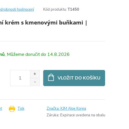
drobnosti hodnocení
Kód produktu:
T1450
ální krém s kmenovými buňkami |
dnů
14.8.2026
VLOŽIT DO KOŠÍKU
et
Tisk
Značka:
KJM Aloe Korea
Záruka
:
Expirace uvedena na obalu