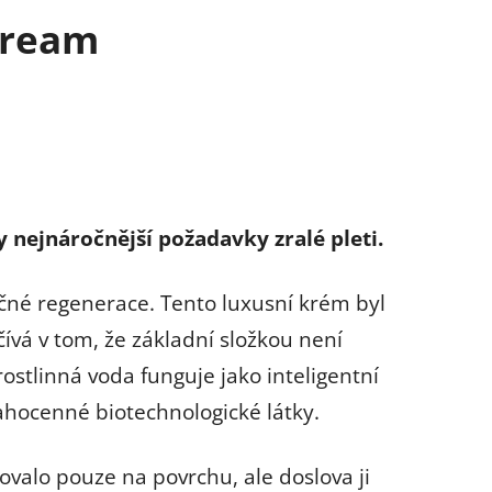
Cream
 nejnáročnější požadavky zralé pleti.
né regenerace. Tento luxusní krém byl
čívá v tom, že základní složkou není
 rostlinná voda funguje jako inteligentní
ahocenné biotechnologické látky.
ovalo pouze na povrchu, ale doslova ji