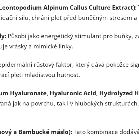
Leontopodium Alpinum Callus Culture Extract):
xidační sílu, chrání pleť před buněčným stresem a ú
dy:
Působí jako energetický stimulant pro buňky, z
uje vrásky a mimické linky.
pidermální růstový faktor, který dává pokožce si
ací pleti mladistvou hutnost.
ium Hyaluronate, Hyaluronic Acid, Hydrolyzed H
ovaná jak na povrchu, tak i v hlubokých strukturác
sový a Bambucké máslo):
Tato kombinace dodává p