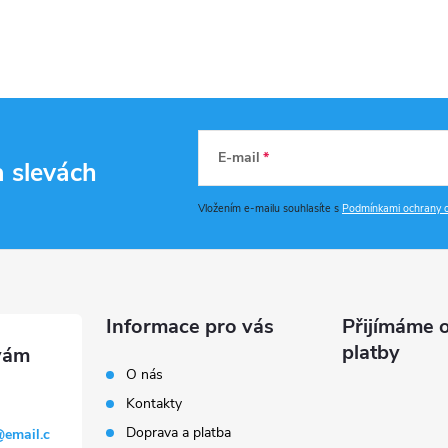
E-mail
a slevách
Vložením e-mailu souhlasíte s
Podmínkami ochrany o
Informace pro vás
Přijímáme o
platby
O nás
Kontakty
Doprava a platba
@
email.c