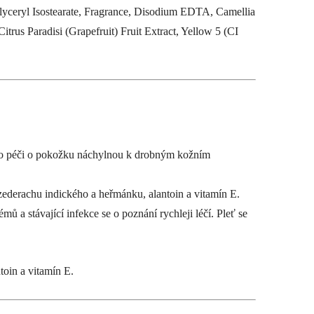
lyceryl Isostearate, Fragrance, Disodium EDTA, Camellia
trus Paradisi (Grapefruit) Fruit Extract, Yellow 5 (CI
ní pro péči o pokožku náchylnou k drobným kožním
 zederachu indického a heřmánku, alantoin a vitamín E.
ů a stávající infekce se o poznání rychleji léčí. Pleť se
toin a vitamín E.