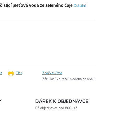
í čistící pleťová voda ze zeleného čaje
Detailní
et
Tisk
Značka:
Ottie
Záruka
:
Expirace uvedena na obalu
Y
DÁREK K OBJEDNÁVCE
Při objednávce nad 800,-Kč