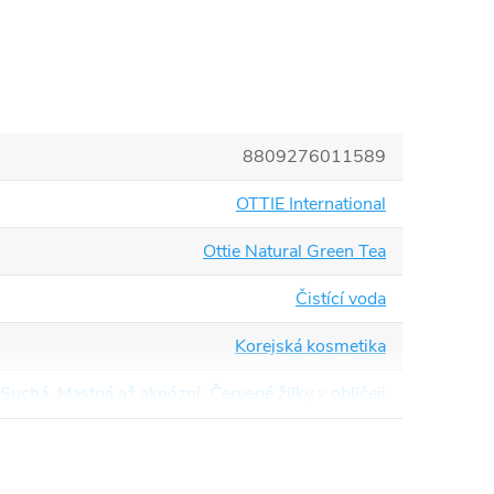
8809276011589
OTTIE International
Ottie Natural Green Tea
Čistící voda
Korejská kosmetika
Suchá
,
Mastná až aknózní
,
Červené žilky v obličeji