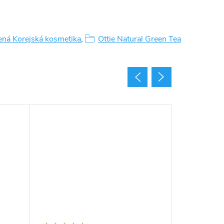
šená Korejská kosmetika
,
Ottie Natural Green Tea
Novinka