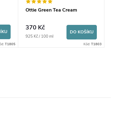
Ottie Green Tea Cream
Ottie Gree
370 Kč
310 Kč
ÍKU
DO KOŠÍKU
Měrná
Měrná
925 Kč / 100 ml
147,62 Kč / 
cena:
cena:
ód:
T1805
Kód:
T1803