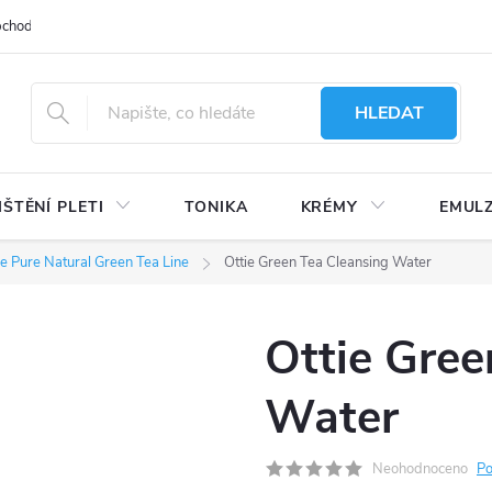
bchodu
Moje objednávka
Obchodní podmínky
Ochrana osobní
HLEDAT
IŠTĚNÍ PLETI
TONIKA
KRÉMY
EMUL
ie Pure Natural Green Tea Line
Ottie Green Tea Cleansing Water
Ottie Gree
Water
Neohodnoceno
Po