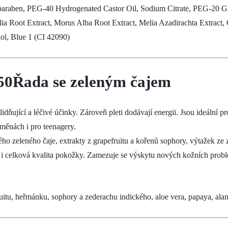
lparaben, PEG-40 Hydrogenated Castor Oil, Sodium Citrate, PEG-20 G
a Root Extract, Morus Alba Root Extract, Melia Azadirachta Extract, Ci
iol, Blue 1 (CI 42090)
Řada se zeleným čajem
klidňující a léčivé účinky. Zároveň pleti dodávají energii. Jsou ideál
měnách i pro teenagery.
ého zeleného čaje, extrakty z grapefruitu a kořenů sophory, výtažek ze
m i celková kvalita pokožky. Zamezuje se výskytu nových kožních problém
uitu, heřmánku, sophory a zederachu indického, aloe vera, papaya, alan