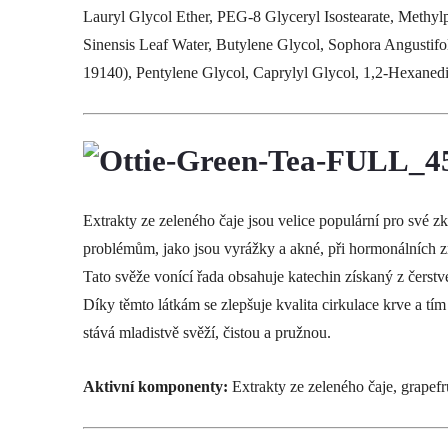
Lauryl Glycol Ether, PEG-8 Glyceryl Isostearate, Methy
Sinensis Leaf Water, Butylene Glycol, Sophora Angustifoli
19140), Pentylene Glycol, Caprylyl Glycol, 1,2-Hexaned
Extrakty ze zeleného čaje jsou velice populární pro své z
problémům, jako jsou vyrážky a akné, při hormonálních z
Tato svěže vonící řada obsahuje katechin získaný z čerstv
Díky těmto látkám se zlepšuje kvalita cirkulace krve a tí
stává mladistvě svěží, čistou a pružnou.
Aktivní komponenty:
Extrakty ze zeleného čaje, grapefr