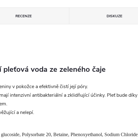
RECENZE
DISKUZE
ící pleťová voda ze zeleného čaje
iny v pokožce a efektivně čistí její póry.
jí intenzivní antibakteriální a zklidňující účinky. Pleť bude dík
pem.
ěžující a nelepí.
glucoside, Polysorbate 20, Betaine, Phenoxyethanol, Sodium Chlorid