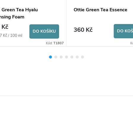
e Green Tea Hyalu
Ottie Green Tea Essence
nsing Foam
 Kč
360 Kč
DO KOŠ
DO KOŠÍKU
7 Kč / 100 ml
Kód:
T1807
K