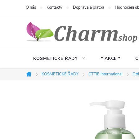
Přejít
O nás
Kontakty
Doprava a platba
Hodnocení o
na
obsah
KOSMETICKÉ ŘADY
* AKCE *
Č
KOSMETICKÉ ŘADY
OTTIE International
Ott
Domů