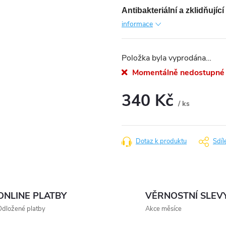
Antibakteriální a zklidňujíc
informace
Položka byla vyprodána…
Momentálně nedostupné
340 Kč
/ ks
Měrná
cena:
Dotaz k produktu
Sdíl
ONLINE PLATBY
VĚRNOSTNÍ SLEV
dložené platby
Akce měsíce