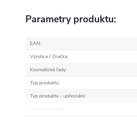
Parametry produktu:
EAN
:
Výrobce / Značka
:
Kosmetické řady
:
Typ produktu
:
Typ produktu - upřesnění
:
Určeno pro pleť
: