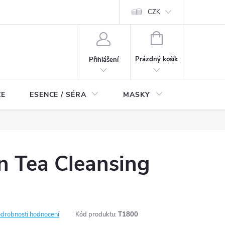
ch údajů
Odstoupení od smlouvy
CZK
NÁKUPNÍ
KOŠÍK
Prázdný košík
Přihlášení
ZE
ESENCE / SÉRA
MASKY
KOSMETI
n Tea Cleansing
drobnosti hodnocení
Kód produktu:
T1800