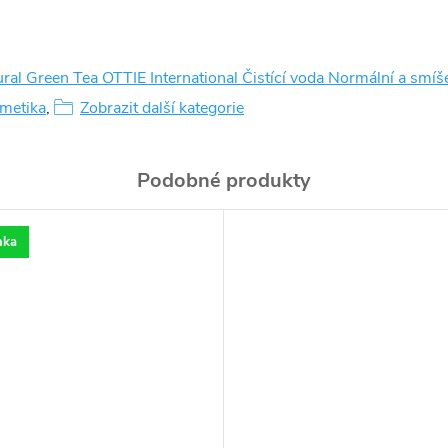
ural Green Tea OTTIE International Čistící voda Normální a smí
smetika
,
Zobrazit další kategorie
nka