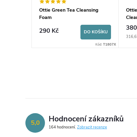
 Cream
Ottie Green Tea Cleansing
Otti
Foam
Clea
380
290 Kč
O KOŠÍKU
DO KOŠÍKU
Měrná
316,6
cena:
Kód:
T1804
Kód:
T1807X
Hodnocení zákazníků
5,0
164 hodnocení
Zobrazit recenze