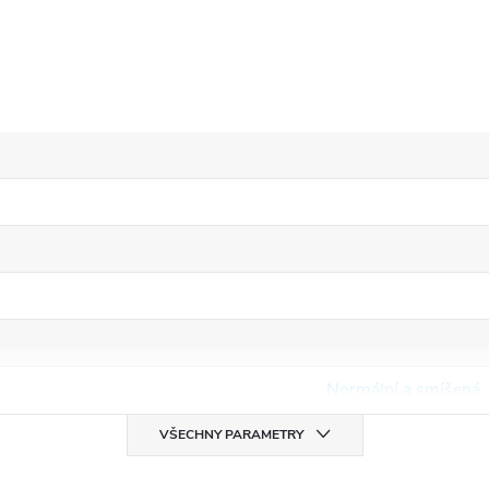
Normální a smíšená
,
VŠECHNY PARAMETRY