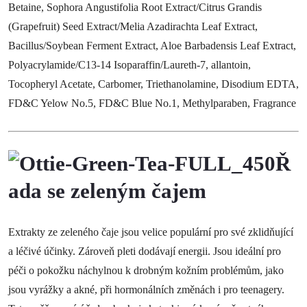
Betaine, Sophora Angustifolia Root Extract/Citrus Grandis
(Grapefruit) Seed Extract/Melia Azadirachta Leaf Extract,
Bacillus/Soybean Ferment Extract, Aloe Barbadensis Leaf Extract,
Polyacrylamide/C13-14 Isoparaffin/Laureth-7, allantoin,
Tocopheryl Acetate, Carbomer, Triethanolamine, Disodium EDTA,
FD&C Yelow No.5, FD&C Blue No.1, Methylparaben, Fragrance
Ř
ada se zeleným čajem
Extrakty ze zeleného čaje jsou velice populární pro své zklidňující
a léčivé účinky. Zároveň pleti dodávají energii. Jsou ideální pro
péči o pokožku náchylnou k drobným kožním problémům, jako
jsou vyrážky a akné, při hormonálních změnách i pro teenagery.