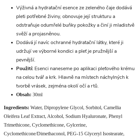
Výživná a hydratační esence ze zeleného čaje dodává
pleti potřebné živiny, obnovuje její strukturu a
odstraňuje odumřelé buňky pokožky a činí ji mladistvě
svěží a projasněnou.
Dodává jí navíc ochranné hydratační látky, které ji
udržují ve výborné kondici a pleť je pružnější a
pevnější.
Použití:
Esenci naneseme po aplikaci pleťového krému
na celou tvář a krk. Hlavně na místech náchylných k
tvorbě vrásek, zejména okolí očí a rtů.
Obsah:
30ml
Ingredients:
Water, Dipropylene Glycol, Sorbitol, Camellia
Oleifera Leaf Extract, Alcohol, Sodium Hyaluronate, Phenyl
Trimethicone, Cyclomethicone, Gylcerine,
Cyclomethicone/Dimethaconol, PEG-15 Glyceryl Isostearate,