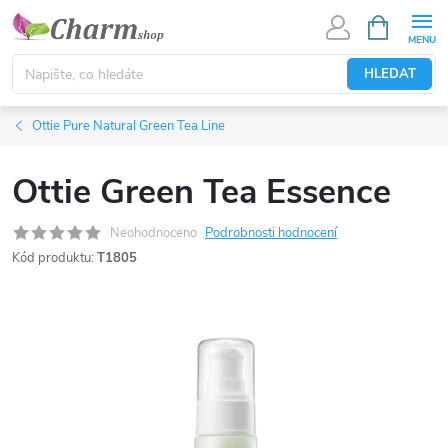
Přejít
NÁKUPNÍ
KOŠÍK
na
obsah
HLEDAT
Ottie Pure Natural Green Tea Line
Ottie Green Tea Essence
Neohodnoceno
Podrobnosti hodnocení
Kód produktu:
T1805