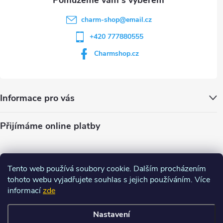
charm-shop
@
email.cz
+420 777880555
Charmshop.cz
Informace pro vás
Přijímáme online platby
Tento web používá soubory cookie. Dalším procházením
tohoto webu vyjadřujete souhlas s jejich používáním. Více
informací
zde
Nastavení