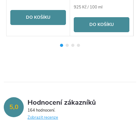
Měrná
925 Kč / 100 ml
cena:
DO KOŠÍKU
DO KOŠÍKU
Hodnocení zákazníků
5,0
164 hodnocení
Zobrazit recenze