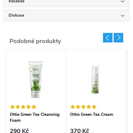
Recenze
Diskuse
Ottie Green Tea Cleansing
Ottie Green Tea Cream
O
Foam
W
290 Kč
370 Kč