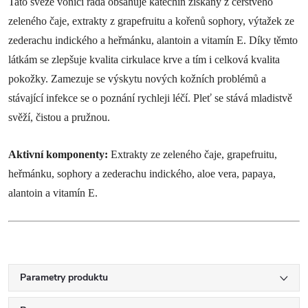
Tato svěže vonící řada obsahuje katechin získaný z čerstvého
zeleného čaje, extrakty z grapefruitu a kořenů sophory, výtažek ze
zederachu indického a heřmánku, alantoin a vitamín E. Díky těmto
látkám se zlepšuje kvalita cirkulace krve a tím i celková kvalita
pokožky. Zamezuje se výskytu nových kožních problémů a
stávající infekce se o poznání rychleji léčí. Pleť se stává mladistvě
svěží, čistou a pružnou.
Aktivní komponenty:
Extrakty ze zeleného čaje, grapefruitu,
heřmánku, sophory a zederachu indického, aloe vera, papaya,
alantoin a vitamín E.
Parametry produktu