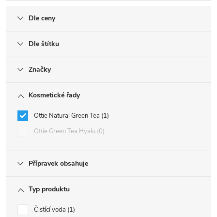
Dle ceny
Dle štítku
Značky
Kosmetické řady
Ottie Natural Green Tea
1
Ottie Green Tea Hyalu
0
Přípravek obsahuje
Typ produktu
Čistící voda
1