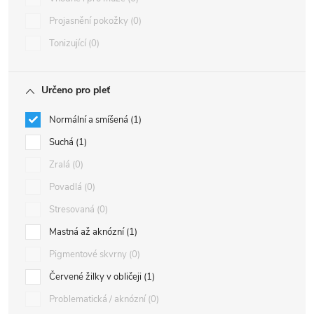
Projasnění pokožky
0
Tonizující
0
Určeno pro pleť
Normální a smíšená
1
Suchá
1
Zralá
0
Povadlá
0
Stresovaná
0
Mastná až aknózní
1
Pigmentové skvrny
0
Červené žilky v obličeji
1
Problematická / aknózní
0