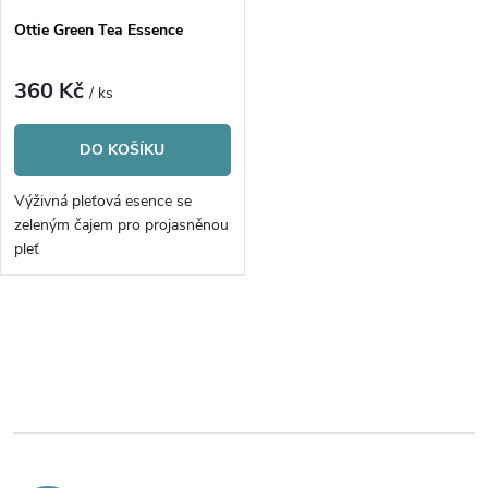
s
p
Ottie Green Tea Essence
p
r
360 Kč
/ ks
r
o
DO KOŠÍKU
o
d
Výživná pleťová esence se
d
zeleným čajem pro projasněnou
u
pleť
u
k
k
O
t
v
t
ů
l
ů
á