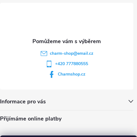
t
p
i
í
s
u
charm-shop
@
email.cz
+420 777880555
Charmshop.cz
Informace pro vás
Přijímáme online platby