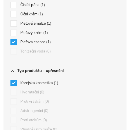
Čistící pěna
1
Oční krém
1
Pleťová emulze
1
Pleťový krém
1
Pleťová esence
1
Tonizační voda
0
Typ produktu - upřesnění
Korejská kosmetika
1
Hydratační
0
Proti vráskám
0
Adstringentní
0
Proti otokům
0
Vhodné i pro muže
0