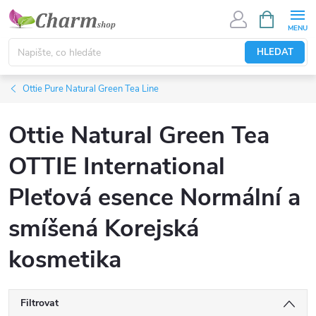
Přejít
NÁKUPNÍ
KOŠÍK
na
obsah
HLEDAT
Ottie Pure Natural Green Tea Line
Ottie Natural Green Tea
OTTIE International
Pleťová esence Normální a
smíšená Korejská
kosmetika
Filtrovat