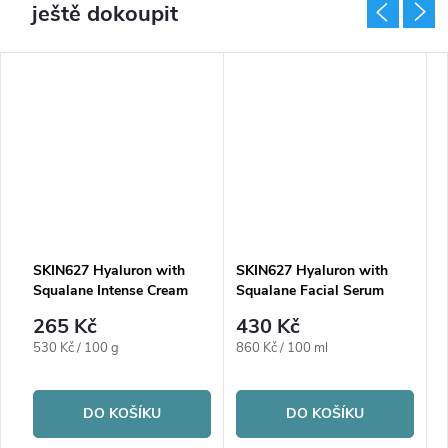
ještě dokoupit
SKIN627 Hyaluron with
SKIN627 Hyaluron with
S
Squalane Intense Cream
Squalane Facial Serum
S
265 Kč
430 Kč
Měrná
Měrná
M
530 Kč / 100 g
860 Kč / 100 ml
2
cena:
cena:
c
DO KOŠÍKU
DO KOŠÍKU