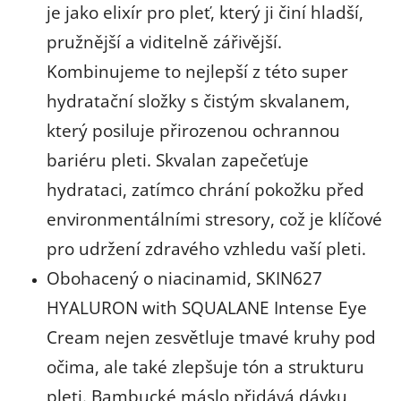
je jako elixír pro pleť, který ji činí hladší,
pružnější a viditelně zářivější.
Kombinujeme to nejlepší z této super
hydratační složky s čistým skvalanem,
který posiluje přirozenou ochrannou
bariéru pleti. Skvalan zapečeťuje
hydrataci, zatímco chrání pokožku před
environmentálními stresory, což je klíčové
pro udržení zdravého vzhledu vaší pleti.
Obohacený o niacinamid, SKIN627
HYALURON with SQUALANE Intense Eye
Cream nejen zesvětluje tmavé kruhy pod
očima, ale také zlepšuje tón a strukturu
pleti. Bambucké máslo přidává dávku