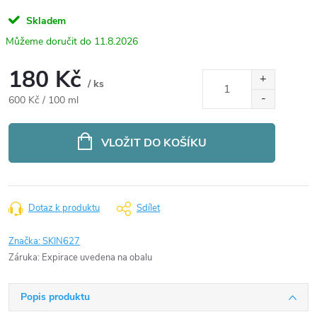
Skladem
11.8.2026
180 Kč
/ ks
Měrná
600 Kč / 100 ml
cena:
VLOŽIT DO KOŠÍKU
Dotaz k produktu
Sdílet
Značka:
SKIN627
Záruka
:
Expirace uvedena na obalu
Popis produktu