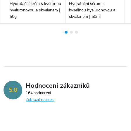
Hydratační krém s kyselinou
Hydratační sérum s
H
|
hyaluronovou a skvalanem |
kyselinou hyaluronovou a
k
50g
skvalanem | 50ml
s
s
z
Hodnocení zákazníků
5,0
164 hodnocení
Zobrazit recenze