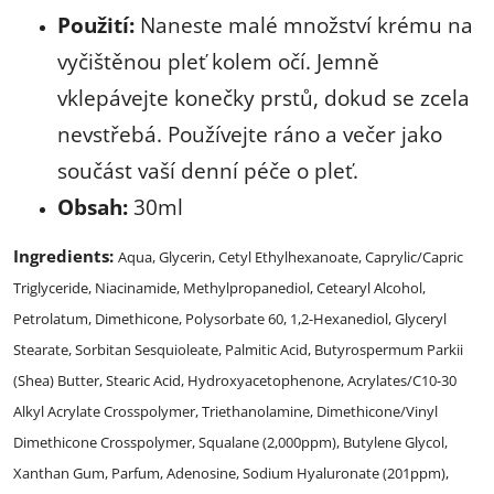
Použití:
Naneste malé množství krému na
vyčištěnou pleť kolem očí. Jemně
vklepávejte konečky prstů, dokud se zcela
nevstřebá. Používejte ráno a večer jako
součást vaší denní péče o pleť.
Obsah:
30ml
Ingredients:
Aqua, Glycerin, Cetyl Ethylhexanoate, Caprylic/Capric
Triglyceride, Niacinamide, Methylpropanediol, Cetearyl Alcohol,
Petrolatum, Dimethicone, Polysorbate 60, 1,2-Hexanediol, Glyceryl
Stearate, Sorbitan Sesquioleate, Palmitic Acid, Butyrospermum Parkii
(Shea) Butter, Stearic Acid, Hydroxyacetophenone, Acrylates/C10-30
Alkyl Acrylate Crosspolymer, Triethanolamine, Dimethicone/Vinyl
Dimethicone Crosspolymer, Squalane (2,000ppm), Butylene Glycol,
Xanthan Gum, Parfum, Adenosine, Sodium Hyaluronate (201ppm),