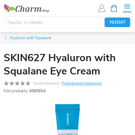
Přejít
NÁKUPNÍ
KOŠÍK
na
obsah
HLEDAT
Hyaluron with Squalane
SKIN627 Hyaluron with
Squalane Eye Cream
Neohodnoceno
Podrobnosti hodnocení
Kód produktu:
XSKI014