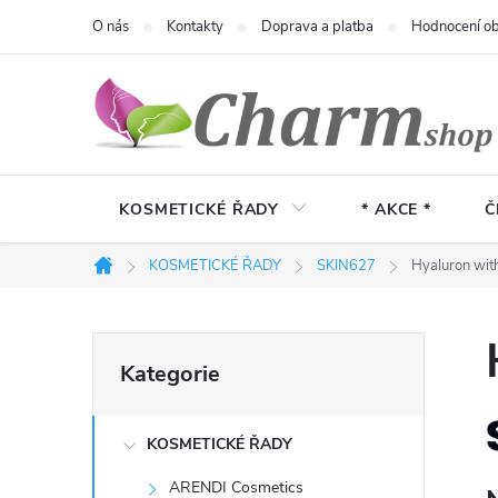
Přejít
O nás
Kontakty
Doprava a platba
Hodnocení o
na
obsah
KOSMETICKÉ ŘADY
* AKCE *
Č
KOSMETICKÉ ŘADY
SKIN627
Hyaluron wit
Domů
P
Přeskočit
Kategorie
kategorie
o
KOSMETICKÉ ŘADY
s
ARENDI Cosmetics