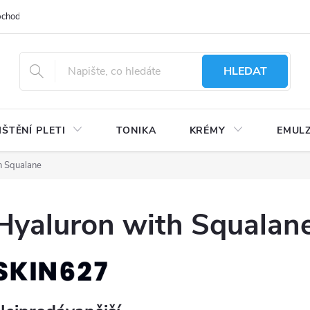
bchodu
Moje objednávka
Obchodní podmínky
Ochrana osobní
HLEDAT
IŠTĚNÍ PLETI
TONIKA
KRÉMY
EMUL
h Squalane
Hyaluron with Squalan