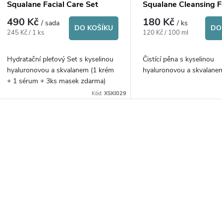
Squalane Facial Care Set
Squalane Cleansing 
490 Kč
180 Kč
/ sada
/ ks
DO KOŠÍKU
DO
Měrná
Měrná
245 Kč / 1 ks
120 Kč / 100 ml
cena:
cena:
Hydratační pleťový Set s kyselinou
Čistící pěna s kyselinou
hyaluronovou a skvalanem (1 krém
hyaluronovou a skvalane
+ 1 sérum + 3ks masek zdarma)
Kód:
XSKI029
O
v
á
d