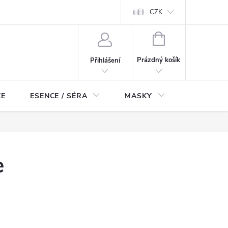
ch údajů
Odstoupení od smlouvy
CZK
NÁKUPNÍ
KOŠÍK
Prázdný košík
Přihlášení
ZE
ESENCE / SÉRA
MASKY
KOSMETI
e