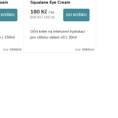
Foam
Squalane Eye Cream
180 Kč
/ ks
 KOŠÍKU
DO KOŠÍKU
Měrná
600 Kč / 100 ml
cena:
Oční krém na intenzivní hydrataci
m | 150ml
pro citlivou oblast očí | 30ml
Kód:
XSKI026
Kód:
XSKI014