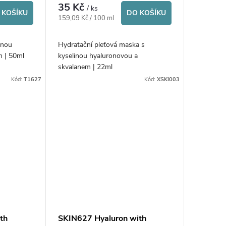
35 Kč
/ ks
 KOŠÍKU
DO KOŠÍKU
Měrná
159,09 Kč / 100 ml
cena:
inou
Hydratační pleťová maska s
em | 50ml
kyselinou hyaluronovou a
skvalanem | 22ml
Kód:
T1627
Kód:
XSKI003
th
SKIN627 Hyaluron with