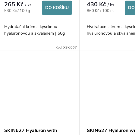
r
265 Kč
430 Kč
/ ks
/ ks
d
DO KOŠÍKU
DO
Měrná
Měrná
530 Kč / 100 g
860 Kč / 100 ml
o
cena:
cena:
u
Hydratační krém s kyselinou
Hydratační sérum s kysel
d
hyaluronovou a skvalanem | 50g
hyaluronovou a skvalan
k
u
Kód:
XSKI007
t
k
ů
t
ů
SKIN627 Hyaluron with
SKIN627 Hyaluron wi