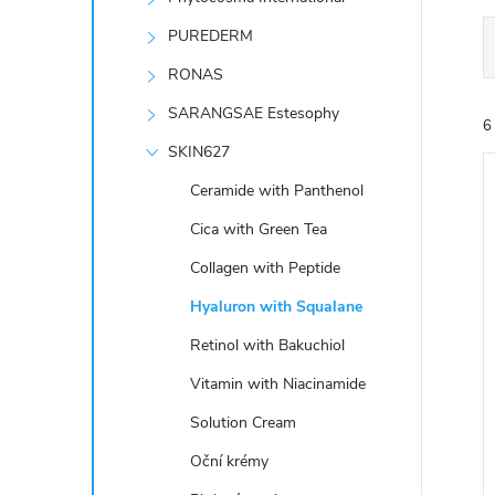
e
PUREDERM
l
RONAS
SARANGSAE Estesophy
6
SKIN627
Ceramide with Panthenol
Cica with Green Tea
Collagen with Peptide
í
Hyaluron with Squalane
i
Retinol with Bakuchiol
Vitamin with Niacinamide
Solution Cream
Oční krémy