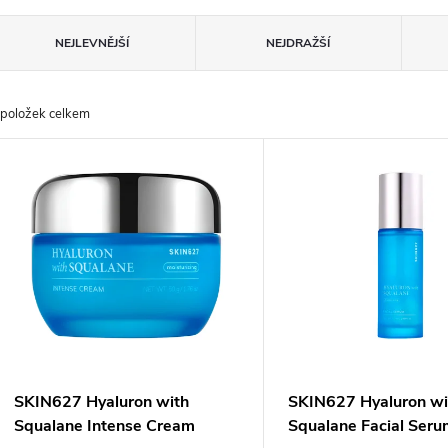
Ř
NEJLEVNĚJŠÍ
NEJDRAŽŠÍ
a
položek celkem
z
V
e
ý
n
p
p
s
r
p
SKIN627 Hyaluron with
SKIN627 Hyaluron wi
o
Squalane Intense Cream
Squalane Facial Ser