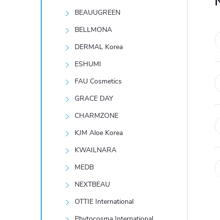
t
BEAUUGREEN
r
BELLMONA
DERMAL Korea
a
ESHUMI
n
FAU Cosmetics
GRACE DAY
n
CHARMZONE
í
KJM Aloe Korea
KWAILNARA
p
MEDB
a
NEXTBEAU
n
OTTIE International
Phytocosma International