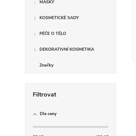
MASKY
KOSMETICKÉ SADY
PÉČE O TĚLO
DEKORATIVNÍ KOSMETIKA
Značky
l
Dle ceny