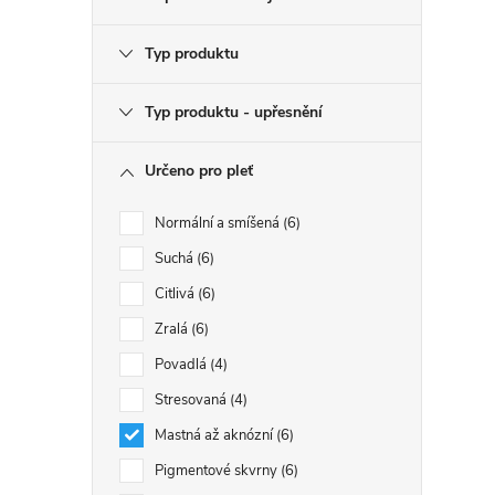
i
Typ produktu
Typ produktu - upřesnění
Určeno pro pleť
Normální a smíšená
6
Suchá
6
Citlivá
6
Zralá
6
Povadlá
4
Stresovaná
4
Mastná až aknózní
6
Pigmentové skvrny
6