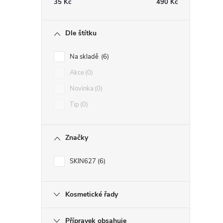
35
Kč
490
Kč
Dle štítku
í
Na skladě
6
Akce
0
r
Novinka
0
Tip
0
Značky
SKIN627
6
Kosmetické řady
Přípravek obsahuje