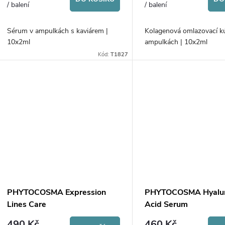
/ balení
/ balení
Sérum v ampulkách s kaviárem |
Kolagenová omlazovací k
10x2ml
ampulkách | 10x2ml
Kód:
T1827
PHYTOCOSMA Expression
PHYTOCOSMA Hyalur
Lines Care
Acid Serum
490 Kč
460 Kč