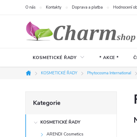
Přejít
O nás
Kontakty
Doprava a platba
Hodnocení o
na
obsah
KOSMETICKÉ ŘADY
* AKCE *
Č
KOSMETICKÉ ŘADY
Phytocosma International
Domů
P
Přeskočit
Kategorie
kategorie
o
KOSMETICKÉ ŘADY
s
ARENDI Cosmetics