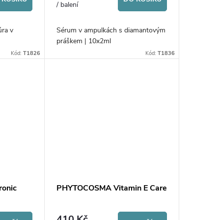
/ balení
úra v
Sérum v ampulkách s diamantovým
práškem | 10x2ml
Kód:
T1826
Kód:
T1836
onic
PHYTOCOSMA Vitamin E Care
410 Kč