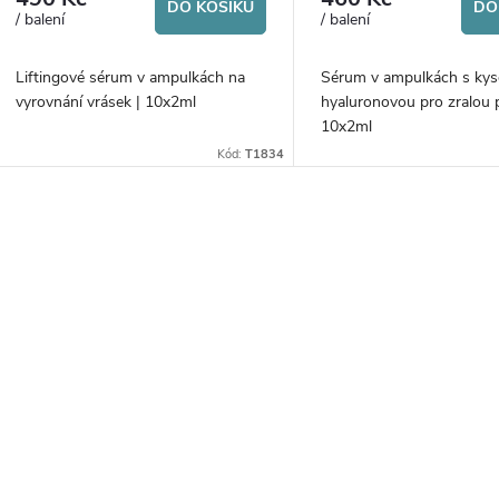
DO KOŠÍKU
DO
/ balení
/ balení
Liftingové sérum v ampulkách na
Sérum v ampulkách s kys
vyrovnání vrásek | 10x2ml
hyaluronovou pro zralou p
10x2ml
Kód:
T1834
O
v
á
d
a