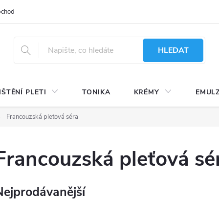
bchodu
Moje objednávka
Obchodní podmínky
Ochrana osobní
HLEDAT
IŠTĚNÍ PLETI
TONIKA
KRÉMY
EMUL
Francouzská pleťová séra
Francouzská pleťová sé
Nejprodávanější