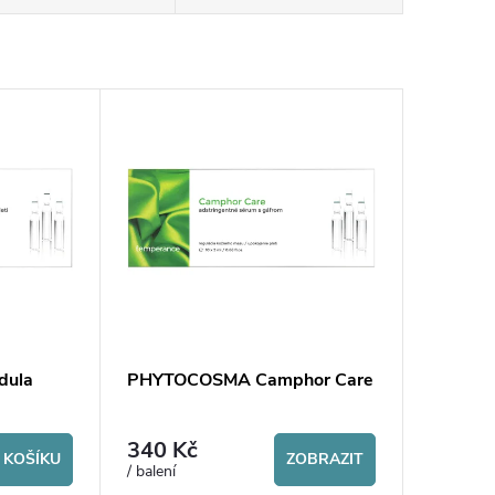
dula
PHYTOCOSMA Camphor Care
340 Kč
 KOŠÍKU
ZOBRAZIT
/ balení