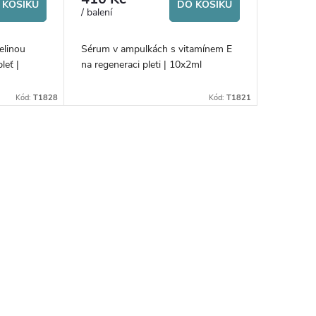
 KOŠÍKU
DO KOŠÍKU
/ balení
elinou
Sérum v ampulkách s vitamínem E
leť |
na regeneraci pleti | 10x2ml
Kód:
T1828
Kód:
T1821