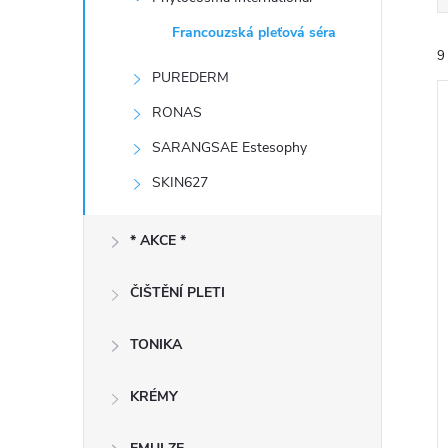
e
Francouzská pleťová séra
9
l
PUREDERM
RONAS
SARANGSAE Estesophy
SKIN627
í
i
* AKCE *
ČIŠTĚNÍ PLETI
TONIKA
KRÉMY