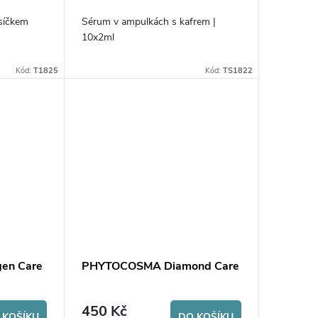
síčkem
Sérum v ampulkách s kafrem |
10x2ml
Kód:
T1825
Kód:
TS1822
en Care
PHYTOCOSMA Diamond Care
450 Kč
 KOŠÍKU
DO KOŠÍKU