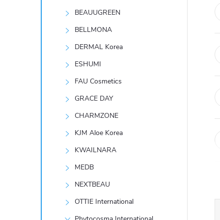
t
BEAUUGREEN
r
BELLMONA
DERMAL Korea
a
ESHUMI
n
FAU Cosmetics
GRACE DAY
n
CHARMZONE
í
KJM Aloe Korea
KWAILNARA
p
MEDB
a
NEXTBEAU
n
OTTIE International
Phytocosma International