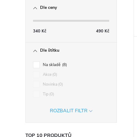
Dle ceny
340
Kč
490
Kč
Dle štítku
Na skladě
8
Akce
0
Novinka
0
Tip
0
ROZBALIT FILTR
TOP 10 PRODUKTŮ