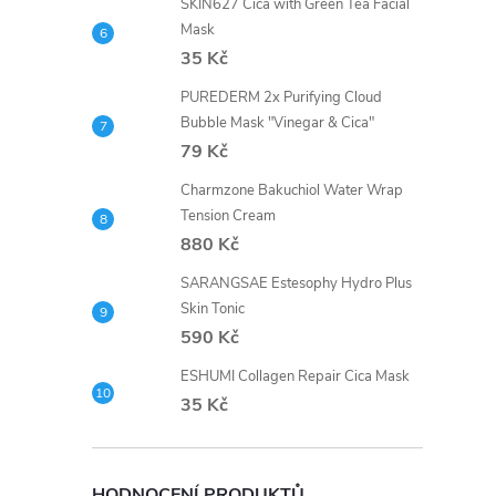
SKIN627 Cica with Green Tea Facial
Mask
í
35 Kč
PUREDERM 2x Purifying Cloud
Bubble Mask "Vinegar & Cica"
r
79 Kč
Charmzone Bakuchiol Water Wrap
Tension Cream
880 Kč
SARANGSAE Estesophy Hydro Plus
Skin Tonic
590 Kč
ESHUMI Collagen Repair Cica Mask
35 Kč
i
HODNOCENÍ PRODUKTŮ