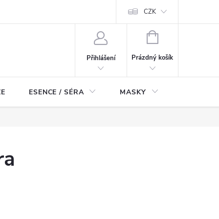
ch údajů
Odstoupení od smlouvy
CZK
NÁKUPNÍ
KOŠÍK
Prázdný košík
Přihlášení
ZE
ESENCE / SÉRA
MASKY
KOSMETI
ra