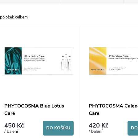
a
položek celkem
z
V
e
ý
n
p
p
s
r
p
PHYTOCOSMA Blue Lotus
PHYTOCOSMA Calen
o
Care
Care
r
450 Kč
420 Kč
d
DO KOŠÍKU
DO
/ balení
/ balení