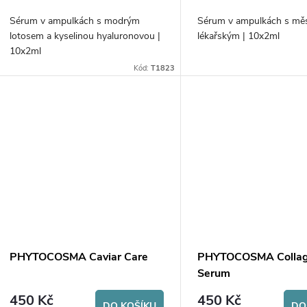
o
u
Sérum v ampulkách s modrým
Sérum v ampulkách s mě
d
lotosem a kyselinou hyaluronovou |
lékařským | 10x2ml
k
10x2ml
u
Kód:
T1823
t
k
ů
t
ů
PHYTOCOSMA Caviar Care
PHYTOCOSMA Collag
Serum
450 Kč
450 Kč
DO KOŠÍKU
DO