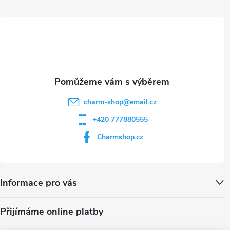
ý
t
p
i
í
s
u
charm-shop
@
email.cz
+420 777880555
Charmshop.cz
Informace pro vás
Přijímáme online platby