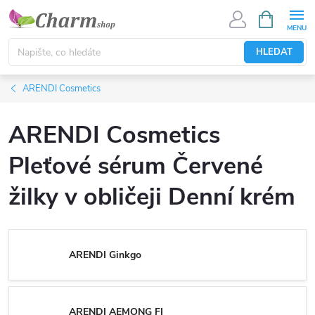
Přejít
NÁKUPNÍ
KOŠÍK
na
obsah
HLEDAT
ARENDI Cosmetics
ARENDI Cosmetics
Pleťové sérum Červené
žilky v obličeji Denní krém
ARENDI Ginkgo
ARENDI AEMONG FI