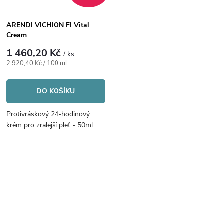
í
s
p
ARENDI VICHION FI Vital
Cream
p
r
1 460,20 Kč
/ ks
r
Měrná
2 920,40 Kč / 100 ml
o
cena:
o
DO KOŠÍKU
d
d
Protivráskový 24-hodinový
u
krém pro zralejší pleť - 50ml
u
k
k
O
t
v
t
ů
l
ů