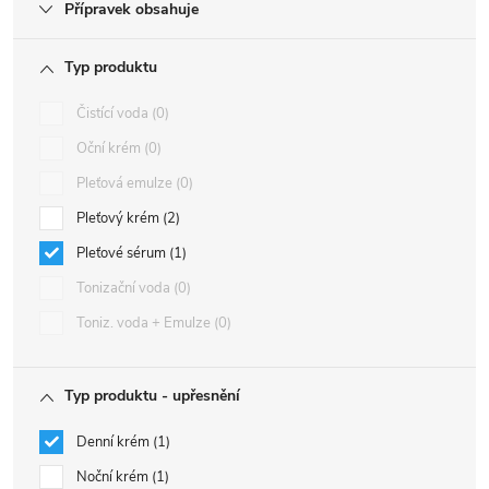
Přípravek obsahuje
Typ produktu
Čistící voda
0
Oční krém
0
Pleťová emulze
0
Pleťový krém
2
Pleťové sérum
1
Tonizační voda
0
Toniz. voda + Emulze
0
Typ produktu - upřesnění
Denní krém
1
Noční krém
1