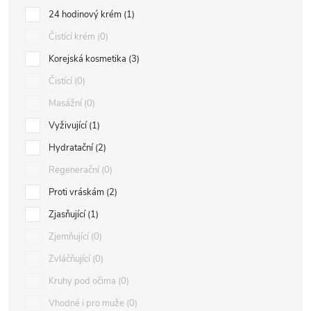
24 hodinový krém
1
Čistící krém
0
Korejská kosmetika
3
Čistící
0
Masážní
0
Vyživující
1
Hydratační
2
Regenerační
0
Proti vráskám
2
Zjasňující
1
Zjemňující
0
Zvláčňující
0
Kruhy pod očima
0
Vhodné i pro muže
0