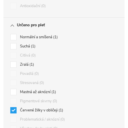
Antioxidační
0
Určeno pro pleť
Normální a smíšená
1
Suchá
1
Citlivá
0
Zralá
1
Povadlá
0
Stresovaná
0
Mastná až aknózní
1
Pigmentové skvrny
0
Červené žilky v obličeji
1
Problematická / aknózní
0