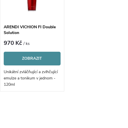
n
i
í
s
p
ARENDI VICHION FI Double
Solution
p
r
970 Kč
/ ks
r
o
ZOBRAZIT
o
d
Unikátní zvláčňující a zvlhčující
d
emulze a tonikum v jednom -
u
120ml
u
k
k
O
t
v
t