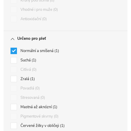
Kruhy pod očima
0
Vhodné i pro muže
0
Antioxidační
0
Určeno pro pleť
Normální a smíšená
1
Suchá
1
Citlivá
0
Zralá
1
Povadlá
0
Stresovaná
0
Mastná až aknózní
1
Pigmentové skvrny
0
Červené žilky v obličeji
1