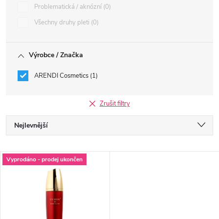
Problematická / aknózní
0
Všechny druhy pleti
0
Výrobce / Značka
ARENDI Cosmetics
1
Zrušit filtry
Ř
Nejlevnější
a
Nejdražší
V
Vyprodáno - prodej ukončen
Nejprodávanější
z
ý
Abecedně
e
p