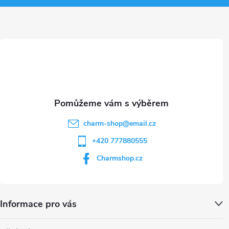
v
a
ý
t
p
i
í
s
u
charm-shop
@
email.cz
+420 777880555
Charmshop.cz
Informace pro vás