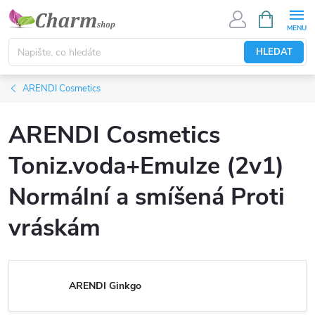
Přejít
NÁKUPNÍ
KOŠÍK
na
obsah
HLEDAT
ARENDI Cosmetics
ARENDI Cosmetics
Toniz.voda+Emulze (2v1)
Normální a smíšená Proti
vráskám
ARENDI Ginkgo