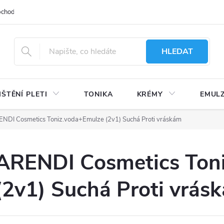
bchodu
Moje objednávka
Obchodní podmínky
Ochrana osobní
HLEDAT
IŠTĚNÍ PLETI
TONIKA
KRÉMY
EMUL
NDI Cosmetics Toniz.voda+Emulze (2v1) Suchá Proti vráskám
ARENDI Cosmetics Ton
(2v1) Suchá Proti vrás