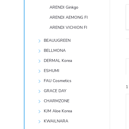
t
ARENDI Ginkgo
r
ARENDI AEMONG FI
ARENDI VICHION FI
a
BEAUUGREEN
n
BELLMONA
n
DERMAL Korea
ESHUMI
í
FAU Cosmetics
1
p
GRACE DAY
CHARMZONE
a
KJM Aloe Korea
n
KWAILNARA