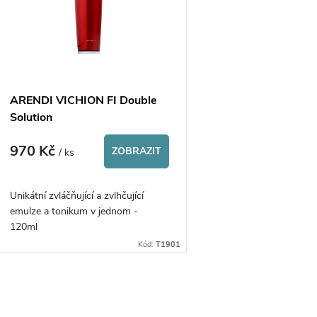
p
p
s
r
p
ARENDI VICHION FI Double
o
Solution
r
970 Kč
d
ZOBRAZIT
/ ks
o
u
Unikátní zvláčňující a zvlhčující
d
emulze a tonikum v jednom -
k
120ml
u
Kód:
T1901
t
k
ů
O