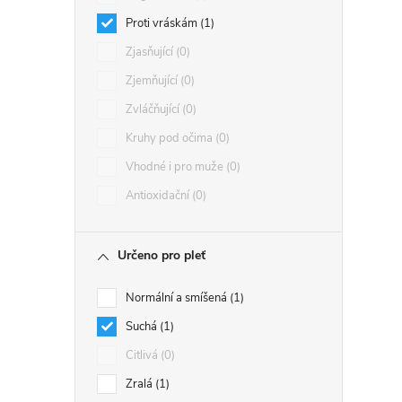
Proti vráskám
1
Zjasňující
0
Zjemňující
0
Zvláčňující
0
Kruhy pod očima
0
Vhodné i pro muže
0
Antioxidační
0
Určeno pro pleť
Normální a smíšená
1
Suchá
1
Citlivá
0
Zralá
1