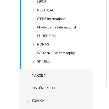
MEDB
e
í
i
NEXTBEAU
l
OTTIE International
Phytocosma International
PUREDERM
RONAS
SARANGSAE Estesophy
SKIN627
* AKCE *
ČIŠTĚNÍ PLETI
TONIKA