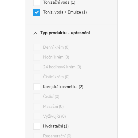
Tonizační voda
1
Toniz. voda + Emulze
1
Typ produktu - upřesnění
Denní krém
0
Noční krém
0
24 hodinový krém
0
Čistící krém
0
Korejská kosmetika
2
Čistící
0
Masážní
0
Vyživující
0
Hydratační
1
Regenerační
0