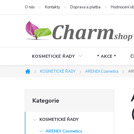
Přejít
O nás
Kontakty
Doprava a platba
Hodnocení o
na
obsah
KOSMETICKÉ ŘADY
* AKCE *
Č
KOSMETICKÉ ŘADY
ARENDI Cosmetics
ARE
Domů
P
Přeskočit
Kategorie
kategorie
o
KOSMETICKÉ ŘADY
s
ARENDI Cosmetics