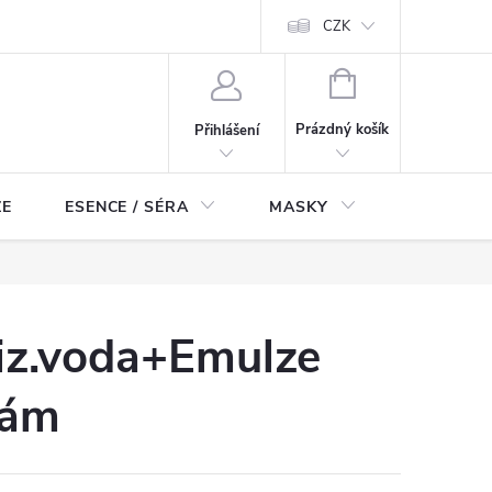
ch údajů
Odstoupení od smlouvy
CZK
NÁKUPNÍ
KOŠÍK
Prázdný košík
Přihlášení
ZE
ESENCE / SÉRA
MASKY
KOSMETI
iz.voda+Emulze
kám