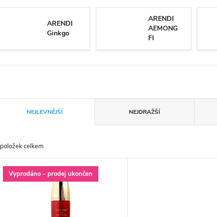
ARENDI
ARENDI
AEMONG
Ginkgo
FI
Ř
NEJLEVNĚJŠÍ
NEJDRAŽŠÍ
a
položek celkem
z
V
Vyprodáno - prodej ukončen
e
ý
n