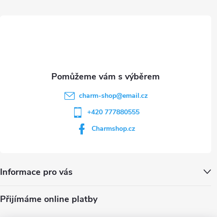
t
p
i
í
s
u
charm-shop
@
email.cz
+420 777880555
Charmshop.cz
Informace pro vás
Přijímáme online platby