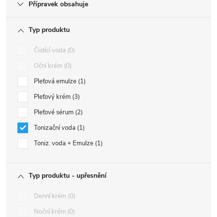
Přípravek obsahuje
Typ produktu
Čistící voda
0
Oční krém
0
Pleťová emulze
1
Pleťový krém
3
Pleťové sérum
2
Tonizační voda
1
Toniz. voda + Emulze
1
Typ produktu - upřesnění
Denní krém
0
Noční krém
0