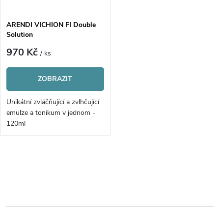
í
s
p
ARENDI VICHION FI Double
Solution
p
r
970 Kč
/ ks
r
o
ZOBRAZIT
o
d
Unikátní zvláčňující a zvlhčující
d
emulze a tonikum v jednom -
u
120ml
u
k
k
O
t
v
t
ů
l
ů