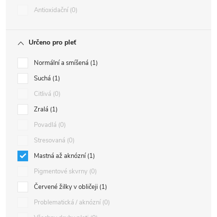
Antioxidační
0
Určeno pro pleť
Normální a smíšená
1
Suchá
1
Citlivá
0
Zralá
1
Povadlá
0
Stresovaná
0
Mastná až aknózní
1
Pigmentové skvrny
0
Červené žilky v obličeji
1
Problematická / aknózní
0