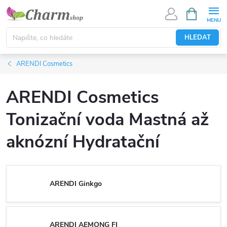
Přejít
NÁKUPNÍ
KOŠÍK
na
obsah
HLEDAT
ARENDI Cosmetics
ARENDI Cosmetics
Tonizační voda Mastná až
aknózní Hydratační
ARENDI Ginkgo
ARENDI AEMONG FI