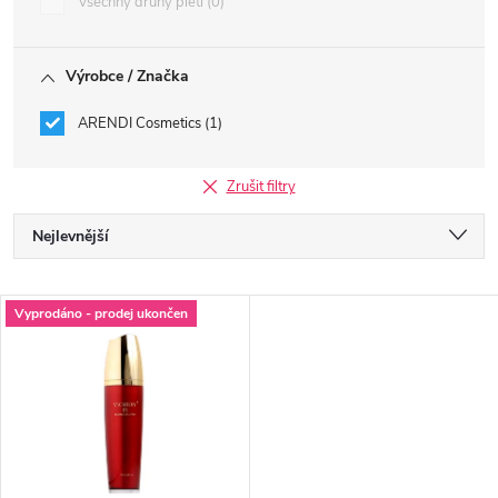
Všechny druhy pleti
0
Výrobce / Značka
ARENDI Cosmetics
1
Zrušit filtry
Ř
Nejlevnější
a
Nejdražší
V
Vyprodáno - prodej ukončen
Nejprodávanější
z
ý
Abecedně
e
p
n
i