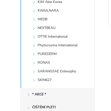
KJM Aloe Korea
e
KWAILNARA
l
MEDB
NEXTBEAU
OTTIE International
Phytocosma International
PUREDERM
l
RONAS
SARANGSAE Estesophy
SKIN627
* AKCE *
ČIŠTĚNÍ PLETI