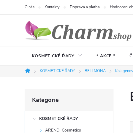
Přejít
O nás
Kontakty
Doprava a platba
Hodnocení o
na
obsah
KOSMETICKÉ ŘADY
* AKCE *
Č
KOSMETICKÉ ŘADY
BELLMONA
Kolagenov
Domů
P
Přeskočit
Kategorie
kategorie
o
KOSMETICKÉ ŘADY
s
ARENDI Cosmetics