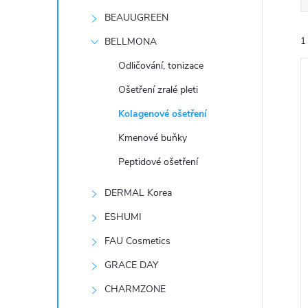
t
BEAUUGREEN
r
BELLMONA
1
Odličování, tonizace
a
Ošetření zralé pleti
n
Kolagenové ošetření
Kmenové buňky
n
í
Peptidové ošetření
i
í
DERMAL Korea
p
ESHUMI
FAU Cosmetics
a
GRACE DAY
n
CHARMZONE