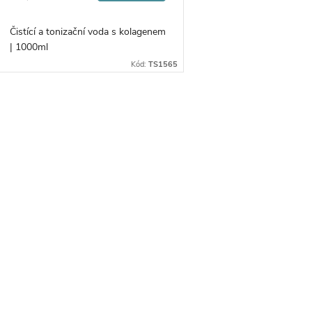
o
cena:
u
d
Čistící a tonizační voda s kolagenem
| 1000ml
k
u
Kód:
TS1565
t
k
O
ů
t
v
ů
á
d
a
c