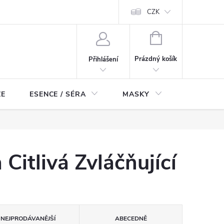
ch údajů
Odstoupení od smlouvy
CZK
NÁKUPNÍ
KOŠÍK
Prázdný košík
Přihlášení
ZE
ESENCE / SÉRA
MASKY
KOSMETI
itlivá Zvláčňující
NEJPRODÁVANĚJŠÍ
ABECEDNĚ