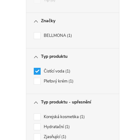
Tip
0
Značky
BELLMONA
1
Typ produktu
Čistící voda
1
Pleťový krém
1
Typ produktu - upřesnění
Korejská kosmetika
1
Hydratační
1
Zjasňující
1