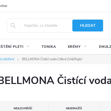
bchodu
Moje objednávka
Obchodní podmínky
Ochrana osobní
HLEDAT
IŠTĚNÍ PLETI
TONIKA
KRÉMY
EMUL
é ošetření
BELLMONA Čistící voda Citlivá Zvláčňující
BELLMONA Čistící voda C
Ř
NEJLEVNĚJŠÍ
NEJDRAŽŠÍ