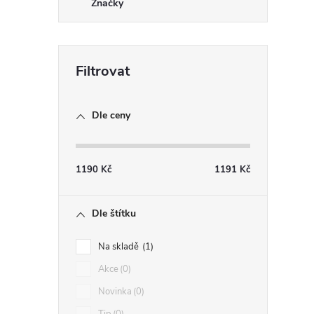
Značky
Dle ceny
1190
Kč
1191
Kč
Dle štítku
Na skladě
1
Akce
0
Novinka
0