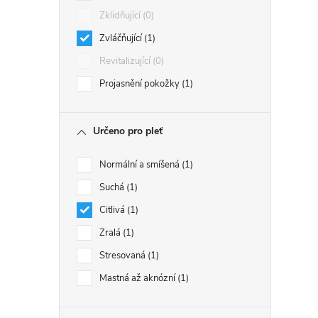
Zklidňující
0
Zvláčňující
1
Revitalizující
0
Projasnění pokožky
1
Určeno pro pleť
Normální a smíšená
1
Suchá
1
Citlivá
1
Zralá
1
Stresovaná
1
Mastná až aknózní
1