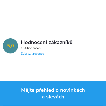
Hodnocení zákazníků
5,0
164 hodnocení
Zobrazit recenze
Mějte přehled o novinkách
a slevách
Z