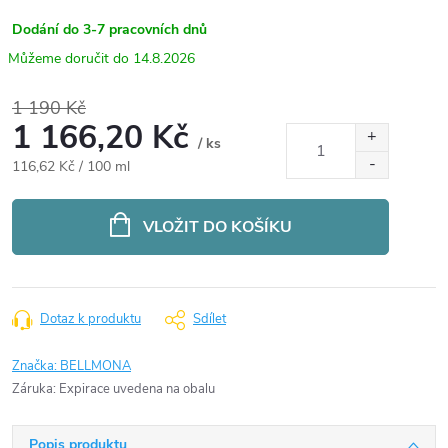
Dodání do 3-7 pracovních dnů
14.8.2026
1 190 Kč
1 166,20 Kč
/ ks
Měrná
116,62 Kč / 100 ml
cena:
VLOŽIT DO KOŠÍKU
Dotaz k produktu
Sdílet
Značka:
BELLMONA
Záruka
:
Expirace uvedena na obalu
Popis produktu