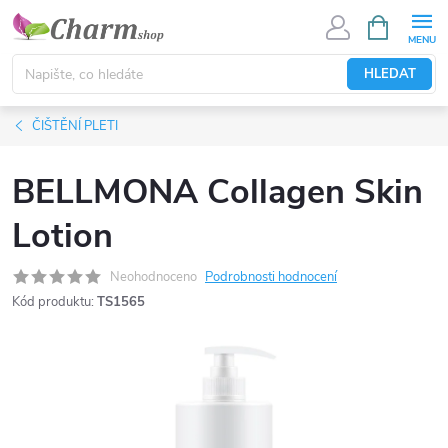
Přejít
NÁKUPNÍ
KOŠÍK
na
obsah
HLEDAT
ČIŠTĚNÍ PLETI
BELLMONA Collagen Skin
Lotion
Neohodnoceno
Podrobnosti hodnocení
Kód produktu:
TS1565