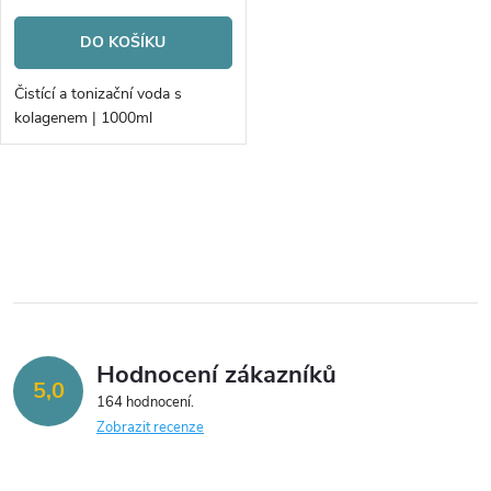
o
cena:
o
DO KOŠÍKU
d
d
Čistící a tonizační voda s
u
kolagenem | 1000ml
u
k
k
O
t
v
t
ů
l
ů
á
Hodnocení zákazníků
d
5,0
164 hodnocení
a
Zobrazit recenze
c