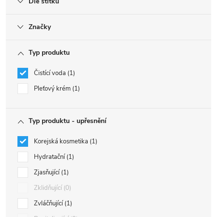
Dle štítku
Značky
Typ produktu
Čistící voda
1
Pleťový krém
1
Typ produktu - upřesnění
Korejská kosmetika
1
Hydratační
1
Zjasňující
1
Zklidňující
0
Zvláčňující
1