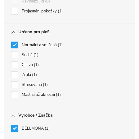
Revitalizující
0
Projasnění pokožky
1
Určeno pro pleť
Normální a smíšená
1
Suchá
1
Citlivá
1
Zralá
1
Stresovaná
1
Mastná až aknózní
1
Výrobce / Značka
BELLMONA
1