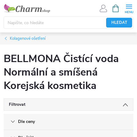
Přejít
NÁKUPNÍ
KOŠÍK
na
obsah
HLEDAT
Kolagenové ošetření
BELLMONA Čistící voda
Normální a smíšená
Korejská kosmetika
Filtrovat
Dle ceny