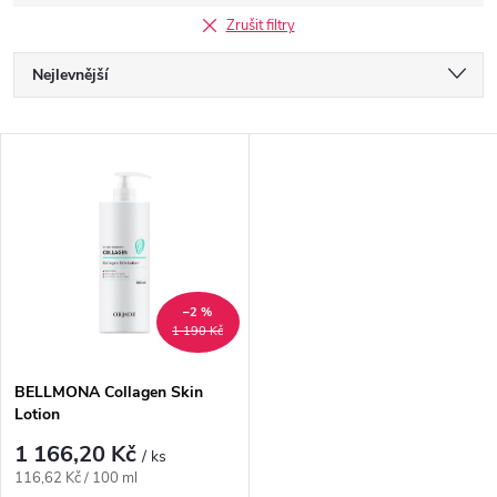
Zrušit filtry
Ř
Nejlevnější
a
Nejdražší
V
Nejprodávanější
z
ý
Abecedně
e
p
n
i
–2 %
1 190 Kč
í
s
p
BELLMONA Collagen Skin
Lotion
p
r
1 166,20 Kč
/ ks
r
Měrná
116,62 Kč / 100 ml