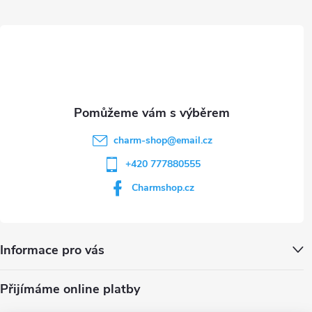
ý
t
p
i
í
s
u
charm-shop
@
email.cz
+420 777880555
Charmshop.cz
Informace pro vás
Přijímáme online platby