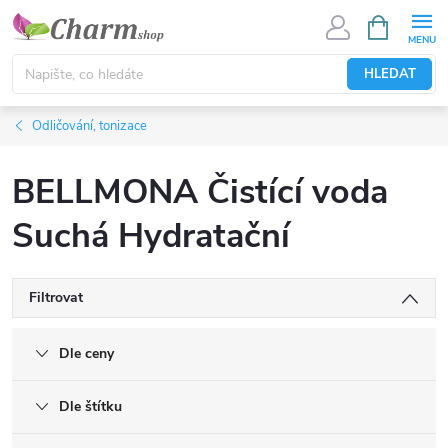
Přejít
NÁKUPNÍ
KOŠÍK
na
obsah
HLEDAT
Odličování, tonizace
BELLMONA Čistící voda
Suchá Hydratační
Filtrovat
Dle ceny
Dle štítku