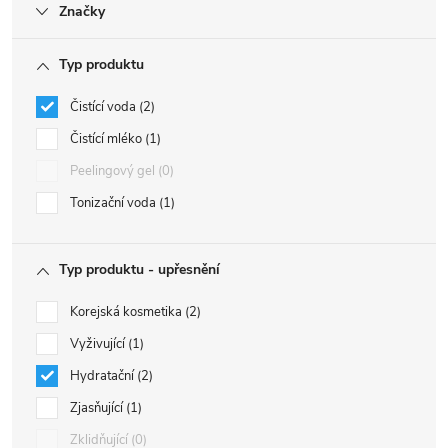
Značky
Typ produktu
Čistící voda
2
Čistící mléko
1
Peelingový gel
0
Tonizační voda
1
Typ produktu - upřesnění
Korejská kosmetika
2
Vyživující
1
Hydratační
2
Zjasňující
1
Zklidňující
0