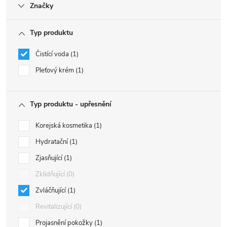
Značky
Typ produktu
Čistící voda
1
Pleťový krém
1
Typ produktu - upřesnění
Korejská kosmetika
1
Hydratační
1
Zjasňující
1
Zklidňující
0
Zvláčňující
1
Revitalizující
0
Projasnění pokožky
1