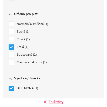
Určeno pro pleť
Normální a smíšená
1
Suchá
1
Citlivá
1
Zralá
1
Stresovaná
1
Mastná až aknózní
1
Výrobce / Značka
BELLMONA
1
Zrušit filtry