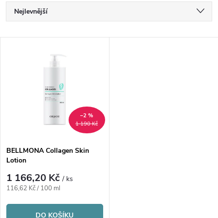
Ř
Nejlevnější
a
Nejdražší
V
Nejprodávanější
z
ý
Abecedně
e
p
n
i
–2 %
1 190 Kč
í
s
p
BELLMONA Collagen Skin
Lotion
p
r
1 166,20 Kč
/ ks
r
Měrná
116,62 Kč / 100 ml
o
cena:
DO KOŠÍKU