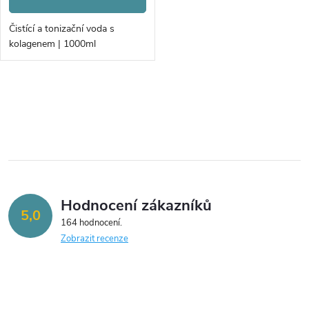
o
d
d
Čistící a tonizační voda s
u
kolagenem | 1000ml
u
k
k
O
t
v
t
ů
l
ů
á
Hodnocení zákazníků
d
5,0
164 hodnocení
a
Zobrazit recenze
c
í