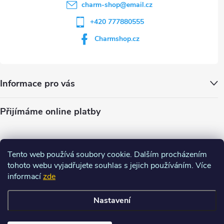
charm-shop
@
email.cz
+420 777880555
Charmshop.cz
Informace pro vás
Přijímáme online platby
Tento web používá soubory cookie. Dalším procházením
tohoto webu vyjadřujete souhlas s jejich používáním. Více
informací
zde
Nastavení
Copyright 2026
Charm-shop.cz
. Všechna práva vyhrazena.
Upravit