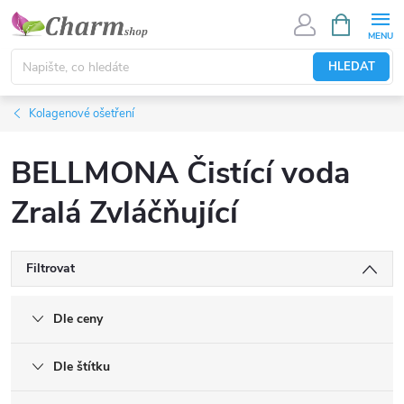
Přejít
NÁKUPNÍ
KOŠÍK
na
obsah
HLEDAT
Kolagenové ošetření
BELLMONA Čistící voda
Zralá Zvláčňující
Filtrovat
Dle ceny
Dle štítku