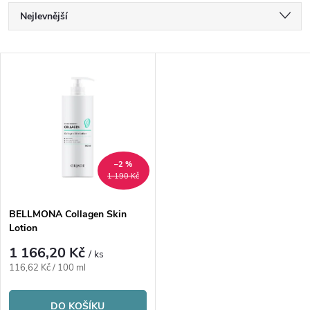
Ř
Nejlevnější
a
Nejdražší
V
Nejprodávanější
z
ý
Abecedně
e
p
n
i
–2 %
1 190 Kč
í
s
p
BELLMONA Collagen Skin
Lotion
p
r
1 166,20 Kč
/ ks
r
Měrná
116,62 Kč / 100 ml
o
cena:
DO KOŠÍKU