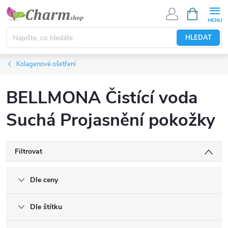
Přejít
NÁKUPNÍ
KOŠÍK
na
obsah
HLEDAT
Kolagenové ošetření
BELLMONA Čistící voda
Suchá Projasnění pokožky
Filtrovat
Dle ceny
Dle štítku