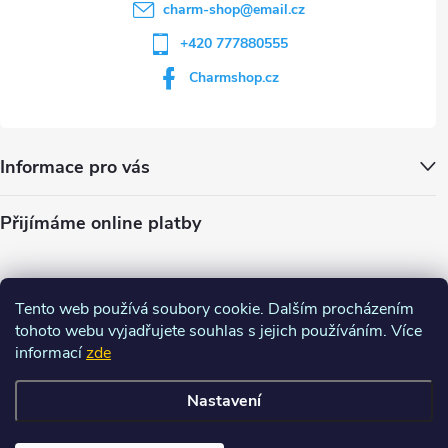
charm-shop
@
email.cz
+420 777880555
Charmshop.cz
Informace pro vás
Přijímáme online platby
Tento web používá soubory cookie. Dalším procházením
tohoto webu vyjadřujete souhlas s jejich používáním. Více
informací
zde
Nastavení
Copyright 2026
Charm-shop.cz
. Všechna práva vyhrazena.
Upravit