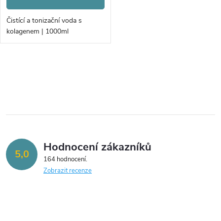
o
d
d
Čistící a tonizační voda s
u
kolagenem | 1000ml
u
k
k
O
t
v
t
ů
l
ů
á
Hodnocení zákazníků
d
5,0
164 hodnocení
a
Zobrazit recenze
c
í