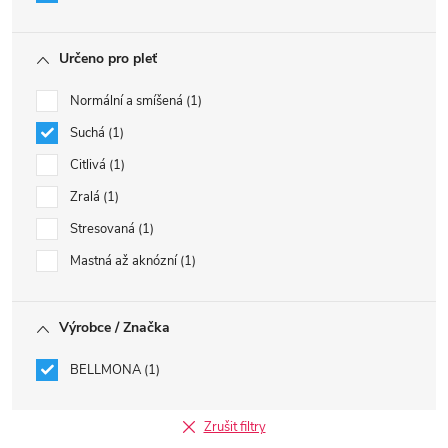
Určeno pro pleť
Normální a smíšená
1
Suchá
1
Citlivá
1
Zralá
1
Stresovaná
1
Mastná až aknózní
1
Výrobce / Značka
BELLMONA
1
Zrušit filtry