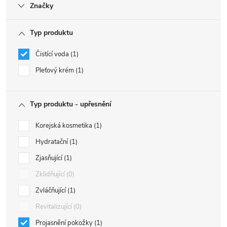
Značky
Typ produktu
Čistící voda
1
Pleťový krém
1
Typ produktu - upřesnění
Korejská kosmetika
1
Hydratační
1
Zjasňující
1
Zklidňující
0
Zvláčňující
1
Revitalizující
0
Projasnění pokožky
1