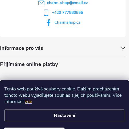
charm-shop
@
email.cz
+420 777880555
Charmshop.cz
Informace pro vás
Přijímáme online platby
Tento web používá soubory cookie. Dalším procházením
tohoto webu vyjadřujete souhlas s jejich používáním. Více
informací
zde
Nastavení
Copyright 2026
Charm-shop.cz
. Všechna práva vyhrazena.
Upravit