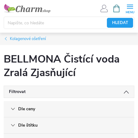
Přejít
NÁKUPNÍ
KOŠÍK
na
obsah
HLEDAT
Kolagenové ošetření
BELLMONA Čistící voda
Zralá Zjasňující
Filtrovat
Dle ceny
Dle štítku