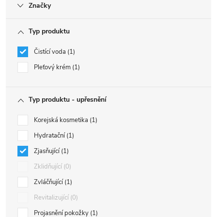
Značky
Typ produktu
Čistící voda
1
Pleťový krém
1
Typ produktu - upřesnění
Korejská kosmetika
1
Hydratační
1
Zjasňující
1
Zklidňující
0
Zvláčňující
1
Revitalizující
0
Projasnění pokožky
1