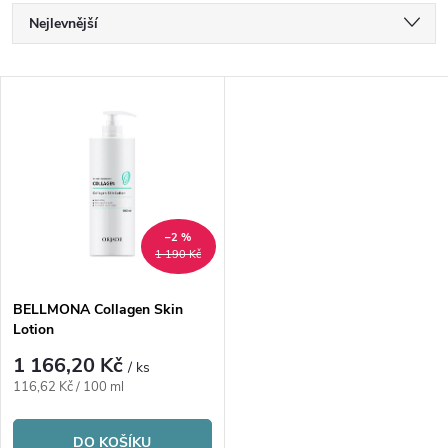
Ř
Nejlevnější
a
Nejdražší
V
Nejprodávanější
z
ý
Abecedně
e
p
n
i
–2 %
1 190 Kč
í
s
p
BELLMONA Collagen Skin
Lotion
p
r
1 166,20 Kč
/ ks
r
Měrná
116,62 Kč / 100 ml
o
cena:
DO KOŠÍKU