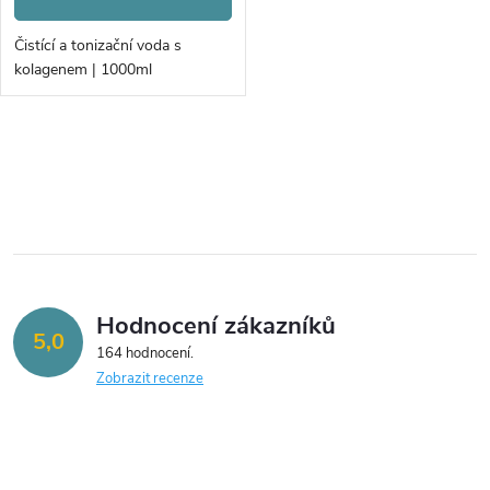
o
d
d
Čistící a tonizační voda s
u
kolagenem | 1000ml
u
k
k
O
t
v
t
ů
l
ů
á
Hodnocení zákazníků
d
5,0
164 hodnocení
a
Zobrazit recenze
c
í