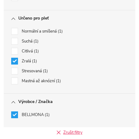
Určeno pro pleť
Normální a smíšená
1
Suchá
1
Citlivá
1
Zralá
1
Stresovaná
1
Mastná až aknózní
1
Výrobce / Značka
BELLMONA
1
Zrušit filtry