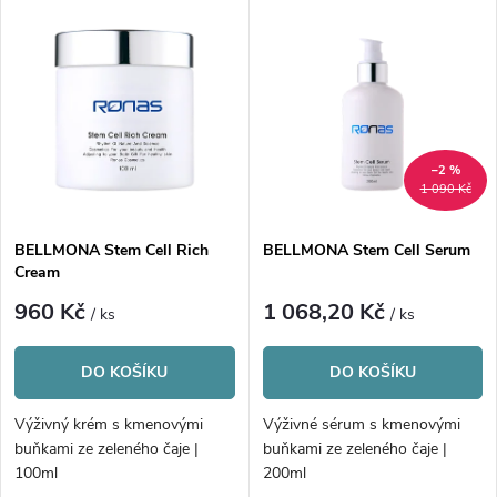
V
Nejprodávanější
z
ý
Abecedně
e
p
n
i
–2 %
1 090 Kč
í
s
p
BELLMONA Stem Cell Rich
BELLMONA Stem Cell Serum
Cream
p
r
960 Kč
1 068,20 Kč
/ ks
/ ks
r
o
DO KOŠÍKU
DO KOŠÍKU
o
d
Výživný krém s kmenovými
Výživné sérum s kmenovými
d
buňkami ze zeleného čaje |
buňkami ze zeleného čaje |
u
100ml
200ml