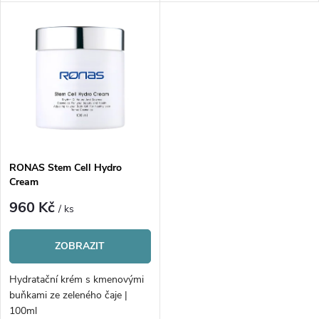
u
k
k
t
t
ů
ů
RONAS Stem Cell Hydro
Cream
960 Kč
/ ks
ZOBRAZIT
Hydratační krém s kmenovými
buňkami ze zeleného čaje |
100ml