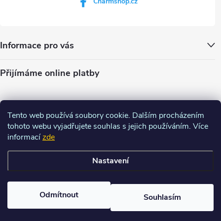
Charmshop.cz
Informace pro vás
Přijímáme online platby
Tento web používá soubory cookie. Dalším procházením
tohoto webu vyjadřujete souhlas s jejich používáním. Více
informací
zde
Nastavení
Copyright 2026
Charm-shop.cz
. Všechna práva vyhrazena.
Upravit
nastavení cookies
Odmítnout
Souhlasím
Vytvořil Shoptet