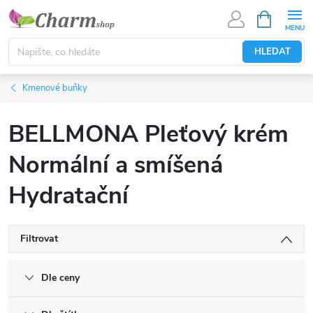
Přejít
NÁKUPNÍ
KOŠÍK
na
obsah
HLEDAT
Kmenové buňky
BELLMONA Pleťový krém
Normální a smíšená
Hydratační
Filtrovat
Dle ceny