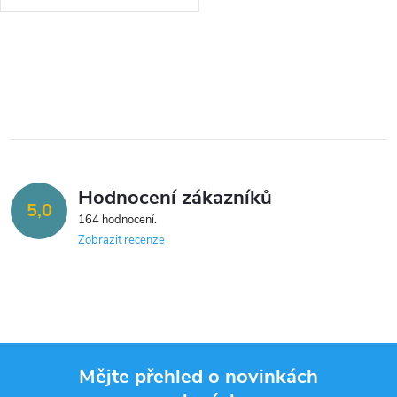
O
v
l
á
Hodnocení zákazníků
d
5,0
164 hodnocení
a
Zobrazit recenze
c
í
p
Mějte přehled o novinkách
r