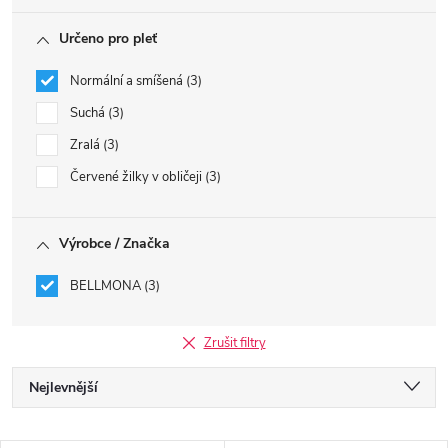
Určeno pro pleť
Normální a smíšená
3
Suchá
3
Zralá
3
Červené žilky v obličeji
3
Výrobce / Značka
BELLMONA
3
Zrušit filtry
Ř
Nejlevnější
a
Nejdražší