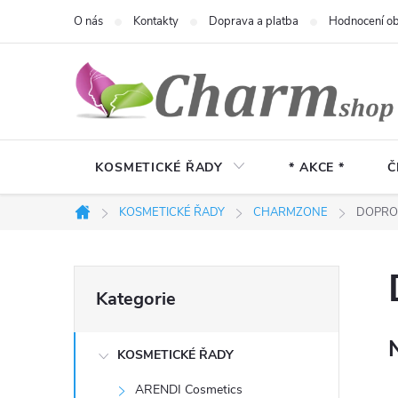
Přejít
O nás
Kontakty
Doprava a platba
Hodnocení o
na
obsah
KOSMETICKÉ ŘADY
* AKCE *
Č
KOSMETICKÉ ŘADY
CHARMZONE
DOPRO
Domů
P
Přeskočit
Kategorie
kategorie
o
KOSMETICKÉ ŘADY
s
ARENDI Cosmetics