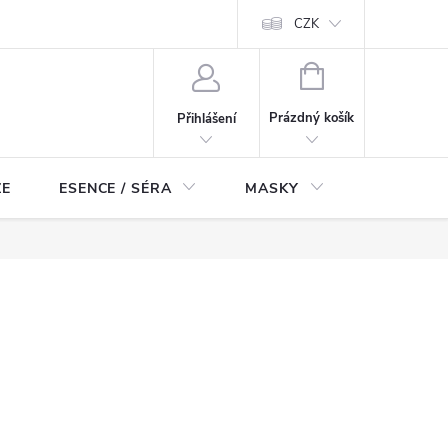
ch údajů
Odstoupení od smlouvy
CZK
NÁKUPNÍ
KOŠÍK
Prázdný košík
Přihlášení
ZE
ESENCE / SÉRA
MASKY
KOSMETI