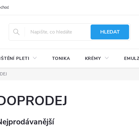
bchodu
Moje objednávka
Obchodní podmínky
Ochrana osobní
HLEDAT
IŠTĚNÍ PLETI
TONIKA
KRÉMY
EMUL
DEJ
DOPRODEJ
Nejprodávanější