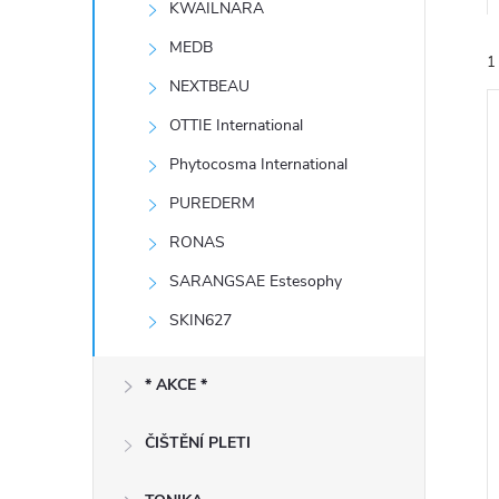
KWAILNARA
e
MEDB
1
l
NEXTBEAU
OTTIE International
Phytocosma International
PUREDERM
í
RONAS
i
SARANGSAE Estesophy
SKIN627
* AKCE *
ČIŠTĚNÍ PLETI