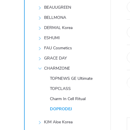
t
BEAUUGREEN
r
BELLMONA
DERMAL Korea
a
ESHUMI
n
FAU Cosmetics
GRACE DAY
n
CHARMZONE
í
TOPNEWS GE Ultimate
TOPCLASS
p
Charm In Cell Ritual
a
DOPRODEJ
n
KJM Aloe Korea