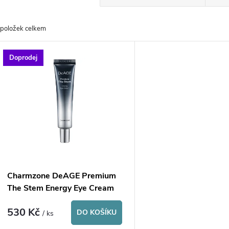
a
položek celkem
z
V
Doprodej
e
ý
n
p
p
s
r
p
Charmzone DeAGE Premium
o
The Stem Energy Eye Cream
r
530 Kč
d
DO KOŠÍKU
/ ks