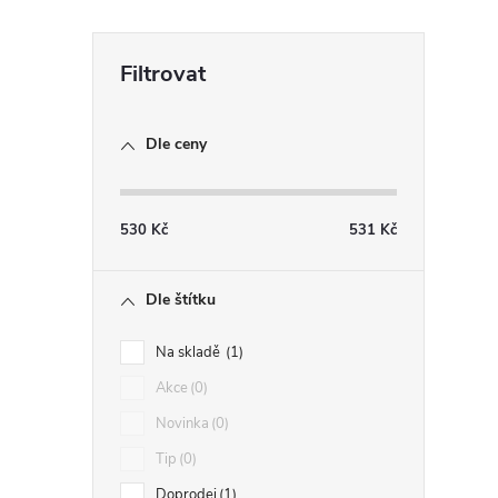
r
Dle ceny
530
Kč
531
Kč
Dle štítku
Na skladě
1
i
Akce
0
Novinka
0
Tip
0
Doprodej
1