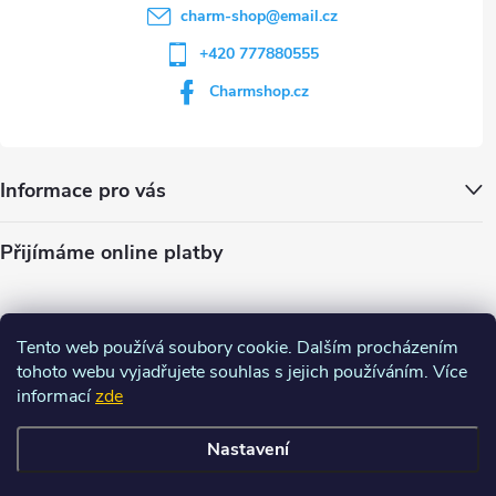
charm-shop
@
email.cz
+420 777880555
Charmshop.cz
Informace pro vás
Přijímáme online platby
Tento web používá soubory cookie. Dalším procházením
tohoto webu vyjadřujete souhlas s jejich používáním. Více
informací
zde
Nastavení
Copyright 2026
Charm-shop.cz
. Všechna práva vyhrazena.
Upravit