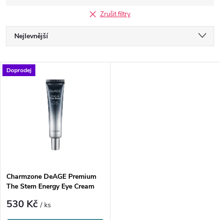
Zrušit filtry
Ř
Nejlevnější
a
Nejdražší
V
Doprodej
Nejprodávanější
z
ý
Abecedně
e
p
n
i
í
s
p
Charmzone DeAGE Premium
The Stem Energy Eye Cream
p
r
530 Kč
/ ks