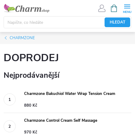
Přejít
NÁKUPNÍ
KOŠÍK
na
obsah
HLEDAT
CHARMZONE
DOPRODEJ
Nejprodávanější
Charmzone Bakuchiol Water Wrap Tension Cream
880 Kč
Charmzone Control Cream Self Massage
970 Kč