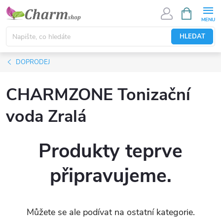
Přejít
NÁKUPNÍ
KOŠÍK
na
obsah
HLEDAT
DOPRODEJ
CHARMZONE Tonizační
voda Zralá
Produkty teprve
připravujeme.
Můžete se ale podívat na ostatní kategorie.