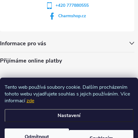
+420 777880555
Charmshop.cz
Informace pro vás
Přijímáme online platby
Tento web používá soubory cookie. Dalším procházením
tohoto webu vyjadřujete souhlas s jejich používáním. Více
informací
zde
Nastavení
Copyright 2026
Charm-shop.cz
. Všechna práva vyhrazena.
Upravit
nastavení cookies
Odmítnout