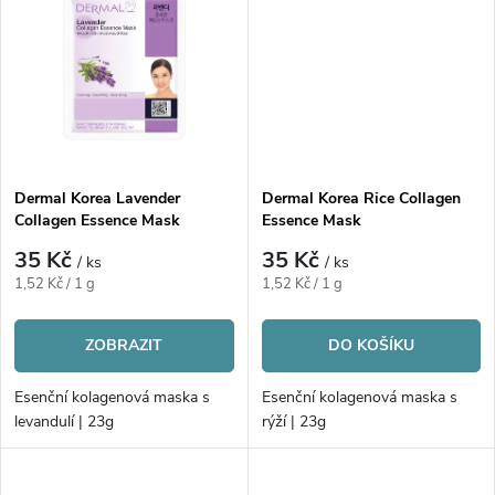
k
t
t
ů
ů
Dermal Korea Lavender
Dermal Korea Rice Collagen
Collagen Essence Mask
Essence Mask
35 Kč
35 Kč
/ ks
/ ks
Měrná
Měrná
1,52 Kč / 1 g
1,52 Kč / 1 g
cena:
cena:
ZOBRAZIT
DO KOŠÍKU
Esenční kolagenová maska s
Esenční kolagenová maska s
levandulí | 23g
rýží | 23g