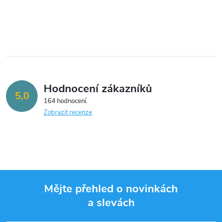
O
v
l
á
Hodnocení zákazníků
d
5,0
164 hodnocení
a
Zobrazit recenze
c
í
p
Mějte přehled o novinkách
r
a slevách
Z
v