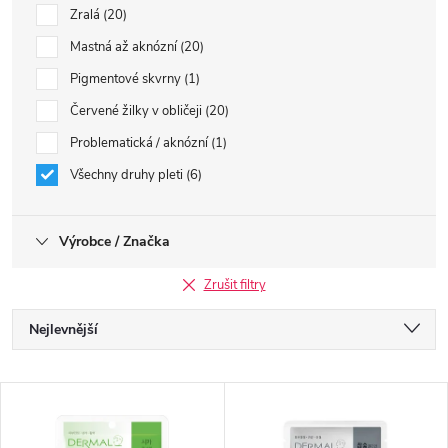
Zralá
20
Mastná až aknózní
20
Pigmentové skvrny
1
Červené žilky v obličeji
20
Problematická / aknózní
1
Všechny druhy pleti
6
Výrobce / Značka
Zrušit filtry
Ř
Nejlevnější
a
Nejdražší
V
Nejprodávanější
z