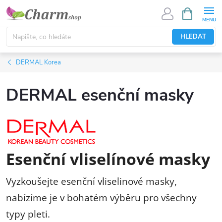
Přejít
NÁKUPNÍ
KOŠÍK
na
obsah
HLEDAT
DERMAL Korea
DERMAL esenční masky
Esenční vliselínové masky
Vyzkoušejte esenční vliselinové masky,
nabízíme je v bohatém výběru pro všechny
typy pleti.