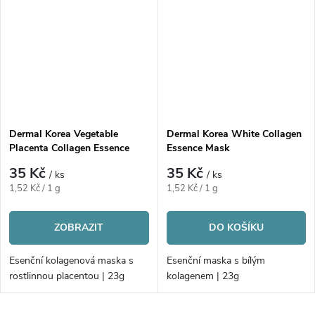
Dermal Korea Vegetable
Dermal Korea White Collagen
Placenta Collagen Essence
Essence Mask
Mask
35 Kč
35 Kč
/ ks
/ ks
Měrná
Měrná
1,52 Kč / 1 g
1,52 Kč / 1 g
cena:
cena:
ZOBRAZIT
DO KOŠÍKU
Esenční kolagenová maska s
Esenční maska s bílým
rostlinnou placentou | 23g
kolagenem | 23g