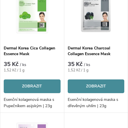
ý
Abecedně
e
p
n
i
í
s
p
Dermal Korea Cica Collagen
Dermal Korea Charcoal
Essence Mask
Collagen Essence Mask
p
r
35 Kč
35 Kč
/ ks
/ ks
r
Měrná
Měrná
1,52 Kč / 1 g
1,52 Kč / 1 g
o
cena:
cena:
o
ZOBRAZIT
ZOBRAZIT
d
d
Esenční kolagenová maska s
Esenční kolagenová maska s
u
Pupečníkem asijským | 23g
dřevěným uhlím | 23g
u
k