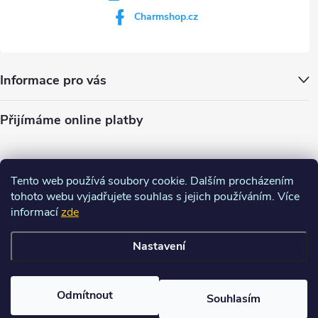
Charmshop.cz
Informace pro vás
Přijímáme online platby
Tento web používá soubory cookie. Dalším procházením
tohoto webu vyjadřujete souhlas s jejich používáním. Více
informací
zde
Nastavení
Copyright 2026
Charm-shop.cz
. Všechna práva vyhrazena.
Upravit
nastavení cookies
Odmítnout
Souhlasím
Vytvořil Shoptet