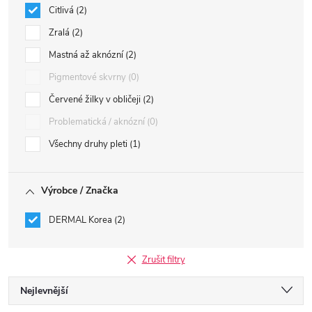
Citlivá
2
Zralá
2
Mastná až aknózní
2
Pigmentové skvrny
0
Červené žilky v obličeji
2
Problematická / aknózní
0
Všechny druhy pleti
1
Výrobce / Značka
DERMAL Korea
2
Zrušit filtry
Ř
Nejlevnější