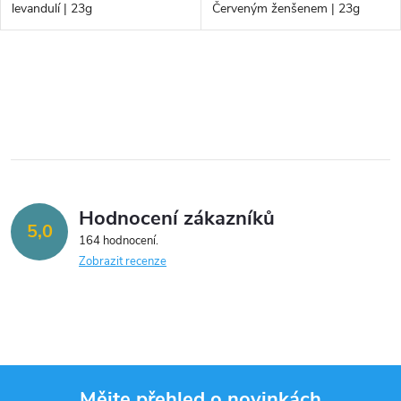
u
levandulí | 23g
Červeným ženšenem | 23g
u
k
k
O
t
v
t
ů
l
ů
á
Hodnocení zákazníků
d
5,0
164 hodnocení
a
Zobrazit recenze
c
í
p
Mějte přehled o novinkách