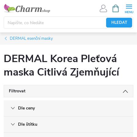
Přejít
NÁKUPNÍ
KOŠÍK
na
obsah
HLEDAT
DERMAL esenční masky
DERMAL Korea Pleťová
maska Citlivá Zjemňující
Filtrovat
Dle ceny
Dle štítku