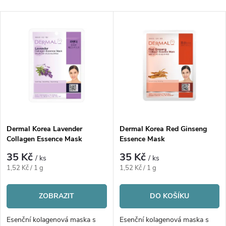
a
Nejdražší
V
Nejprodávanější
z
ý
Abecedně
e
p
n
i
í
s
p
Dermal Korea Lavender
Dermal Korea Red Ginseng
Collagen Essence Mask
Essence Mask
p
r
35 Kč
35 Kč
/ ks
/ ks
r
Měrná
Měrná
1,52 Kč / 1 g
1,52 Kč / 1 g
o
cena:
cena:
o
ZOBRAZIT
DO KOŠÍKU
d
d
Esenční kolagenová maska s
Esenční kolagenová maska s