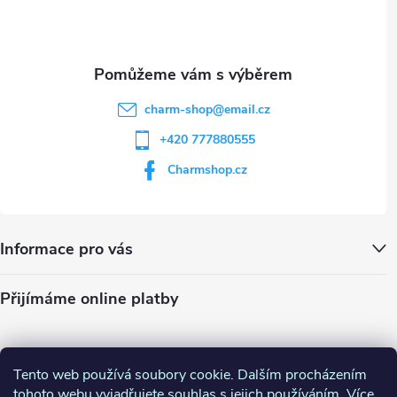
i
í
s
u
charm-shop
@
email.cz
+420 777880555
Charmshop.cz
Informace pro vás
Přijímáme online platby
Tento web používá soubory cookie. Dalším procházením
tohoto webu vyjadřujete souhlas s jejich používáním. Více