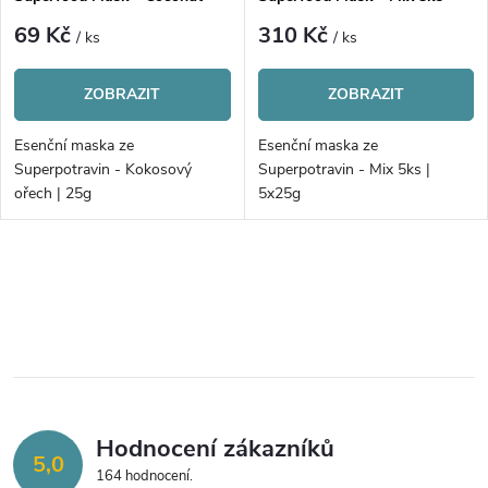
69 Kč
310 Kč
/ ks
/ ks
ZOBRAZIT
ZOBRAZIT
Esenční maska ze
Esenční maska ze
Superpotravin - Kokosový
Superpotravin - Mix 5ks |
ořech | 25g
5x25g
O
v
l
á
Hodnocení zákazníků
d
5,0
164 hodnocení