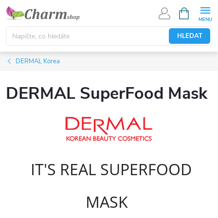
Přejít
NÁKUPNÍ
KOŠÍK
na
obsah
HLEDAT
DERMAL Korea
DERMAL SuperFood Mask
IT'S REAL SUPERFOOD
MASK