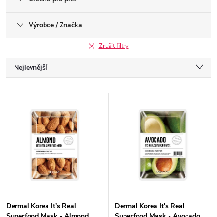
Výrobce / Značka
Zrušit filtry
Ř
Nejlevnější
a
Nejdražší
V
Nejprodávanější
z
ý
Abecedně
e
p
n
i
í
s
p
Dermal Korea It's Real
Dermal Korea It's Real
Superfood Mask - Almond
Superfood Mask - Avocado