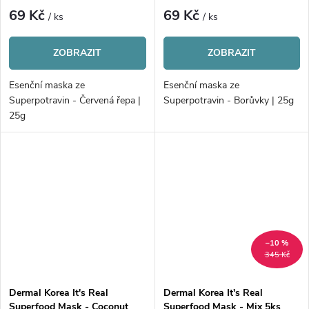
69 Kč
69 Kč
/ ks
/ ks
ZOBRAZIT
ZOBRAZIT
Esenční maska ze
Esenční maska ze
Superpotravin - Červená řepa |
Superpotravin - Borůvky | 25g
25g
–10 %
345 Kč
Dermal Korea It's Real
Dermal Korea It's Real
Superfood Mask - Coconut
Superfood Mask - Mix 5ks