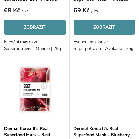
p
r
69 Kč
69 Kč
/ ks
/ ks
r
o
ZOBRAZIT
ZOBRAZIT
o
d
Esenční maska ze
Esenční maska ze
d
Superpotravin - Mandle | 25g
Superpotravin - Avokádo | 25g
u
u
k
k
t
t
ů
ů
Dermal Korea It's Real
Dermal Korea It's Real
Superfood Mask - Beet
Superfood Mask - Blueberry