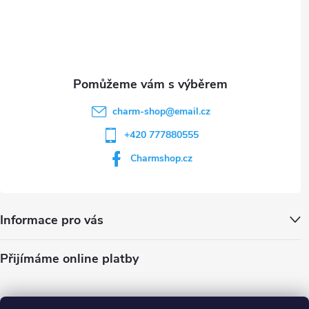
t
p
i
í
s
u
charm-shop
@
email.cz
+420 777880555
Charmshop.cz
Informace pro vás
Přijímáme online platby