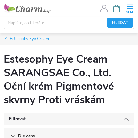
Přejít
NÁKUPNÍ
KOŠÍK
na
obsah
HLEDAT
Estesophy Eye Cream
Estesophy Eye Cream
SARANGSAE Co., Ltd.
Oční krém Pigmentové
skvrny Proti vráskám
Filtrovat
Dle ceny