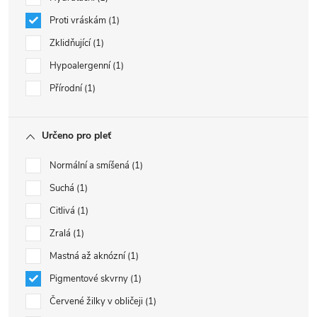
Proti vráskám
1
Zklidňující
1
Hypoalergenní
1
Přírodní
1
Určeno pro pleť
Normální a smíšená
1
Suchá
1
Citlivá
1
Zralá
1
Mastná až aknózní
1
Pigmentové skvrny
1
Červené žilky v obličeji
1