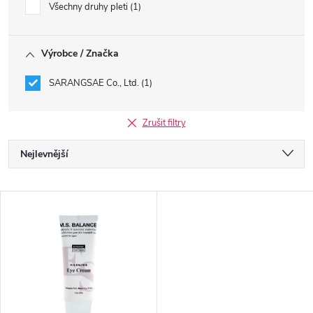
Všechny druhy pleti
1
Výrobce / Značka
SARANGSAE Co., Ltd.
1
Zrušit filtry
Ř
Nejlevnější
a
Nejdražší
V
Nejprodávanější
z
ý
Abecedně
e
p
n
i