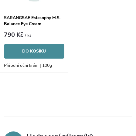
í
s
p
SARANGSAE Estesophy M.S.
Balance Eye Cream
p
r
790 Kč
/ ks
r
o
DO KOŠÍKU
o
d
Přírodní oční krém | 100g
d
u
u
O
k
v
k
t
l
t
á
ů