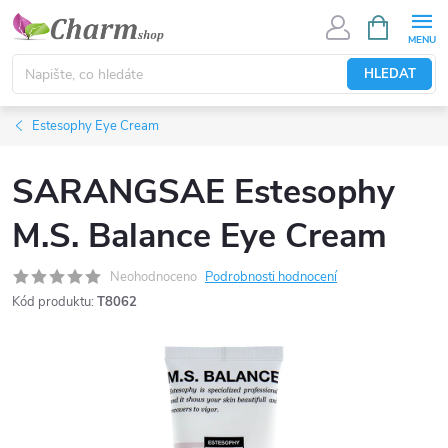
Přejít
NÁKUPNÍ
KOŠÍK
na
obsah
HLEDAT
Estesophy Eye Cream
SARANGSAE Estesophy
M.S. Balance Eye Cream
Neohodnoceno
Podrobnosti hodnocení
Kód produktu:
T8062