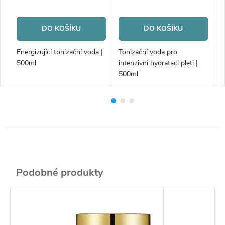
DO KOŠÍKU
DO KOŠÍKU
l
Energizující tonizační voda |
Tonizační voda pro
Č
500ml
intenzivní hydrataci pleti |
c
500ml