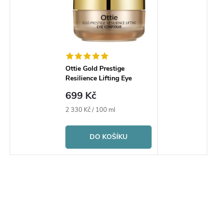
Ottie Gold Prestige
Resilience Lifting Eye
Contour Cream
699 Kč
Měrná
2 330 Kč / 100 ml
cena:
DO KOŠÍKU