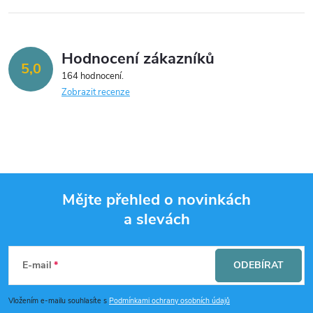
Hodnocení zákazníků
5,0
164 hodnocení
Zobrazit recenze
Mějte přehled o novinkách
a slevách
Z
á
E-mail
ODEBÍRAT
p
Vložením e-mailu souhlasíte s
Podmínkami ochrany osobních údajů