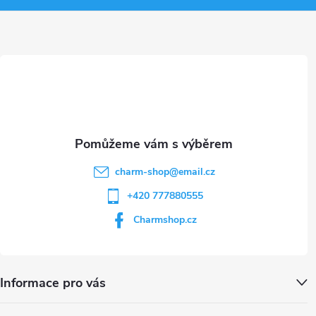
a
t
í
charm-shop
@
email.cz
+420 777880555
Charmshop.cz
Informace pro vás