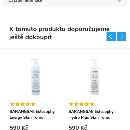
Ostatní informace
K tomuto produktu doporučujeme
ještě dokoupit
SARANGSAE Estesophy
SARANGSAE Estesophy
S
Energy Skin Tonic
Hydro Plus Skin Tonic
S
590 Kč
590 Kč