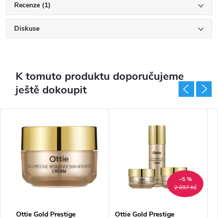
Recenze (1)
Diskuse
K tomuto produktu doporučujeme
ještě dokoupit
–5 %
2 097 Kč
Ottie Gold Prestige
Ottie Gold Prestige
O