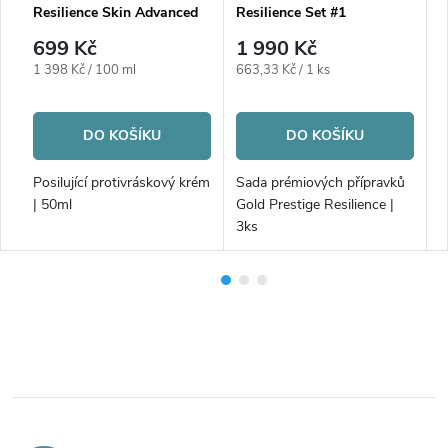
Resilience Skin Advanced
Resilience Set #1
R
Cream
M
699 Kč
1 990 Kč
Měrná
Měrná
1 398 Kč / 100 ml
663,33 Kč / 1 ks
cena:
cena:
DO KOŠÍKU
DO KOŠÍKU
P
e
Posilující protivráskový krém
Sada prémiových přípravků
| 50ml
Gold Prestige Resilience |
3ks