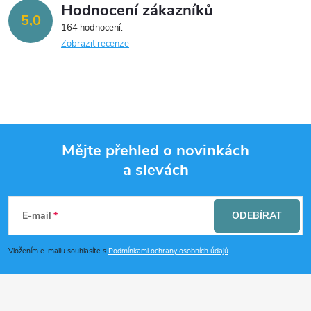
Hodnocení zákazníků
5,0
164 hodnocení
Zobrazit recenze
Mějte přehled o novinkách
a slevách
Z
á
E-mail
ODEBÍRAT
p
Vložením e-mailu souhlasíte s
Podmínkami ochrany osobních údajů
a