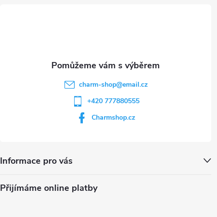
t
í
charm-shop
@
email.cz
+420 777880555
Charmshop.cz
Informace pro vás
Přijímáme online platby