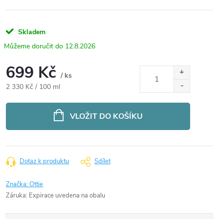
Skladem
12.8.2026
699 Kč
/ ks
Měrná
2 330 Kč / 100 ml
cena:
VLOŽIT DO KOŠÍKU
Dotaz k produktu
Sdílet
Značka:
Ottie
Záruka
:
Expirace uvedena na obalu