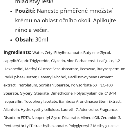
mladistvý lesk!
Použití:
Naneste přiměřené množství
krému na oblast očního okolí. Aplikujte
ráno a večer.
Obsah:
30ml
Ingredients:
Water, Cetyl Ethylhexanoate, Butylene Glycol,
caprylic/Capric Triglyceride, Glycerin, Aloe Barbadensis Leaf Juice, 1,2-
Hexanediol, Methyl Glucose Sesquistearate, Beeswax, Butyrospermum
Parkii (Shea) Butter, Cetearyl Alcohol, Bacillus/Soybean Ferment
extract, Petrolatum, Sorbitan Stearate, Polysorbate 60, PEG-100
Stearate, Glyceryl Stearate, Dimethicone, Polyacryalamide, C13-14
Isoparaffin, Tocopheryl acetate, Bambusa Arundinacea Stem Extract,
Allantoin, Hydroxyethylcellulose, Laureth-7, Adenosine, Fragrance,
Disodium EDTA, Neopentyl Glycol Dicaprate, Mineral Oil, Ceramide 3,
Pentaerythrityl Tetraethylhexanoate, Polyglyceryl-3 Methylglucose