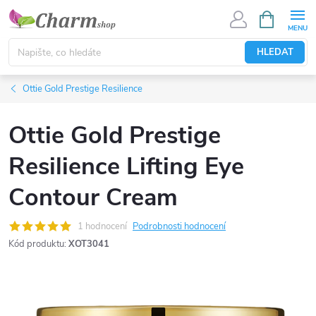
Přejít
NÁKUPNÍ
KOŠÍK
na
obsah
HLEDAT
Ottie Gold Prestige Resilience
Ottie Gold Prestige
Resilience Lifting Eye
Contour Cream
1 hodnocení
Podrobnosti hodnocení
Kód produktu:
XOT3041