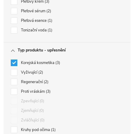
Pleťový krém
3
Pleťové sérum
2
Pleťová esence
1
Tonizační voda
1
Typ produktu - upřesnění
Korejská kosmetika
3
Vyživující
2
Regenerační
2
Proti vráskám
3
Zpevňující
0
Zjemňující
0
Zvláčňující
0
Kruhy pod očima
1