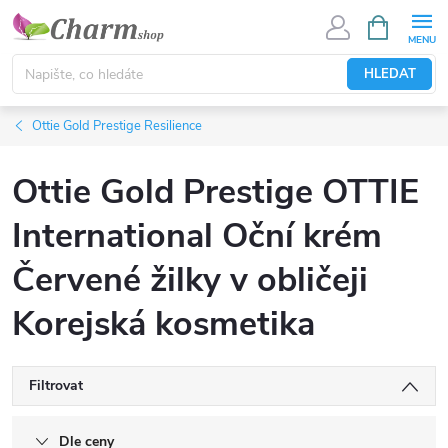
Přejít
NÁKUPNÍ
KOŠÍK
na
obsah
HLEDAT
Ottie Gold Prestige Resilience
Ottie Gold Prestige OTTIE
International Oční krém
Červené žilky v obličeji
Korejská kosmetika
Filtrovat
Dle ceny