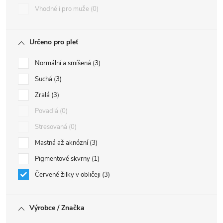
Vhodné i pro muže
0
Určeno pro pleť
Normální a smíšená
3
Suchá
3
Zralá
3
Povadlá
0
Stresovaná
0
Mastná až aknózní
3
Pigmentové skvrny
1
Červené žilky v obličeji
3
Výrobce / Značka