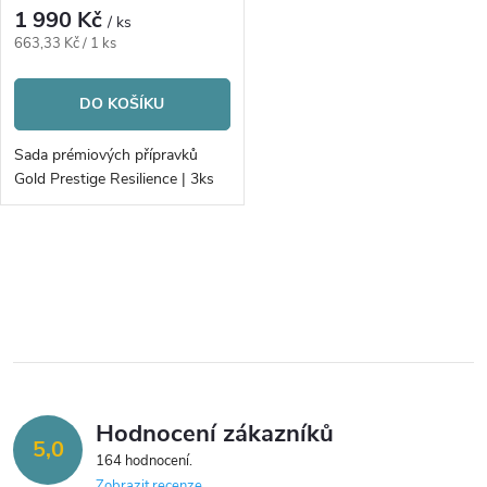
1 990 Kč
/ ks
Měrná
663,33 Kč / 1 ks
cena:
DO KOŠÍKU
Sada prémiových přípravků
Gold Prestige Resilience | 3ks
O
v
l
á
Hodnocení zákazníků
d
5,0
164 hodnocení
Zobrazit recenze