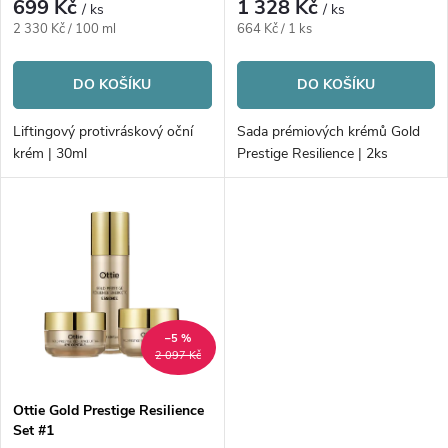
r
699 Kč
1 328 Kč
/ ks
/ ks
r
Měrná
Měrná
2 330 Kč / 100 ml
664 Kč / 1 ks
o
cena:
cena:
o
DO KOŠÍKU
DO KOŠÍKU
d
d
Liftingový protivráskový oční
Sada prémiových krémů Gold
u
krém | 30ml
Prestige Resilience | 2ks
u
k
k
t
t
ů
ů
–5 %
2 097 Kč
Ottie Gold Prestige Resilience
Set #1