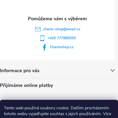
í
s
u
charm-shop
@
email.cz
+420 777880555
Charmshop.cz
Informace pro vás
Přijímáme online platby
Tento web používá soubory cookie. Dalším procházením
tohoto webu vyjadřujete souhlas s jejich používáním. Více