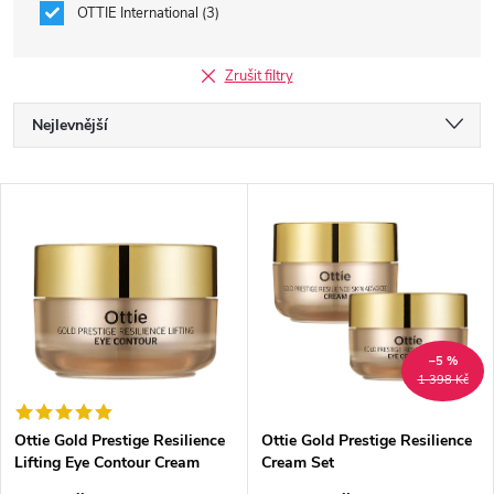
OTTIE International
3
Zrušit filtry
Ř
Nejlevnější
a
Nejdražší
V
Nejprodávanější
z
ý
Abecedně
e
p
n
i
–5 %
1 398 Kč
í
s
p
Ottie Gold Prestige Resilience
Ottie Gold Prestige Resilience
Lifting Eye Contour Cream
Cream Set
p