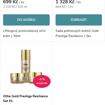
r
699 Kč
1 328 Kč
/ ks
/ ks
r
Měrná
Měrná
2 330 Kč / 100 ml
664 Kč / 1 ks
o
cena:
cena:
o
DO KOŠÍKU
ZOBRAZIT
d
d
Liftingový protivráskový oční
Sada prémiových krémů Gold
u
krém | 30ml
Prestige Resilience | 2ks
u
k
k
t
t
ů
ů
–5 %
2 097 Kč
Ottie Gold Prestige Resilience
Set #1