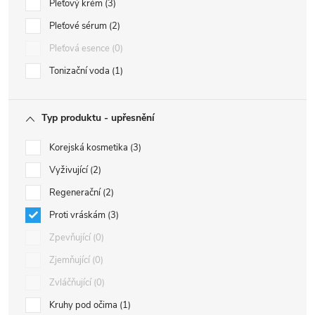
Pleťový krém
3
Pleťové sérum
2
Pleťová esence
0
Tonizační voda
1
Typ produktu - upřesnění
Korejská kosmetika
3
Vyživující
2
Regenerační
2
Proti vráskám
3
Zpevňující
0
Zjemňující
0
Zvláčňující
0
Kruhy pod očima
1