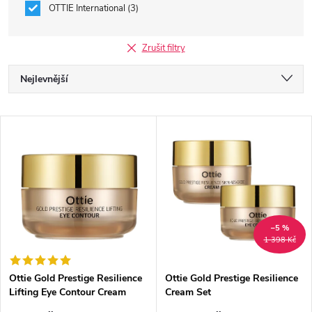
OTTIE International
3
Zrušit filtry
Ř
Nejlevnější
a
Nejdražší
V
Nejprodávanější
z
ý
Abecedně
e
p
n
i
–5 %
1 398 Kč
í
s
p
Ottie Gold Prestige Resilience
Ottie Gold Prestige Resilience
Lifting Eye Contour Cream
Cream Set
p