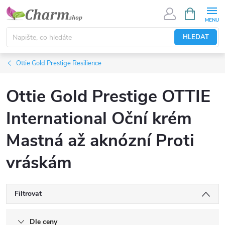
Přejít
NÁKUPNÍ
KOŠÍK
na
obsah
HLEDAT
Ottie Gold Prestige Resilience
Ottie Gold Prestige OTTIE
International Oční krém
Mastná až aknózní Proti
vráskám
Filtrovat
Dle ceny