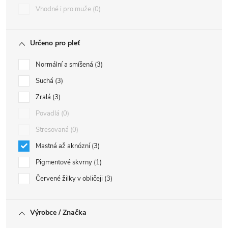
Vhodné i pro muže
0
Určeno pro pleť
Normální a smíšená
3
Suchá
3
Zralá
3
Povadlá
0
Stresovaná
0
Mastná až aknózní
3
Pigmentové skvrny
1
Červené žilky v obličeji
3
Výrobce / Značka