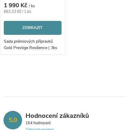
1 990 Kč
/ ks
Měrná
663,33 Kč / 1 ks
cena:
ZOBRAZIT
Sada prémiových přípravků
Gold Prestige Resilience | 3ks
O
v
l
á
Hodnocení zákazníků
d
5,0
164 hodnocení
Zobrazit recenze