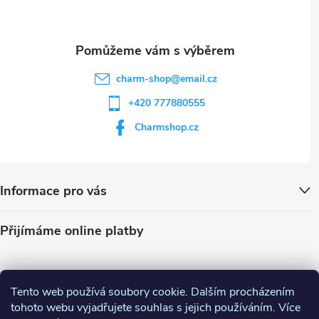
í
s
u
charm-shop
@
email.cz
+420 777880555
Charmshop.cz
Informace pro vás
Přijímáme online platby
Tento web používá soubory cookie. Dalším procházením
tohoto webu vyjadřujete souhlas s jejich používáním. Více