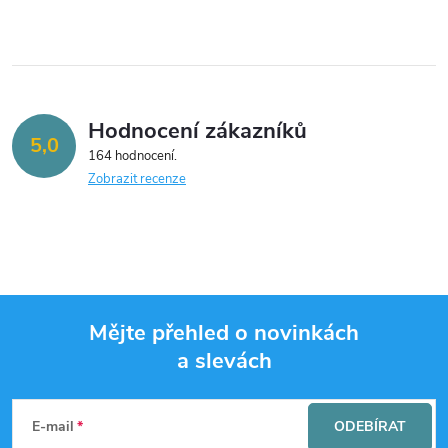
Hodnocení zákazníků
5,0
164 hodnocení
Zobrazit recenze
Mějte přehled o novinkách
a slevách
Z
á
E-mail
ODEBÍRAT