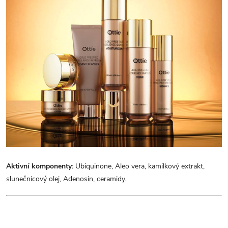
u
Aktivní komponenty:
Ubiquinone, Aleo vera, kamilkový extrakt,
slunečnicový olej, Adenosin, ceramidy.