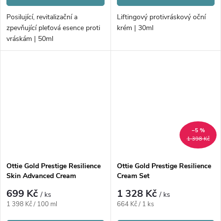
Posilující, revitalizační a
Liftingový protivráskový oční
zpevňující pleťová esence proti
krém | 30ml
vráskám | 50ml
–5 %
1 398 Kč
Ottie Gold Prestige Resilience
Ottie Gold Prestige Resilience
Skin Advanced Cream
Cream Set
699 Kč
1 328 Kč
/ ks
/ ks
Měrná
Měrná
1 398 Kč / 100 ml
664 Kč / 1 ks
cena:
cena: