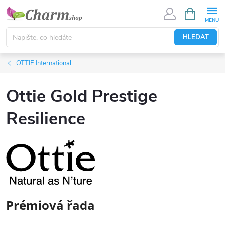
Přejít
NÁKUPNÍ
KOŠÍK
na
obsah
HLEDAT
OTTIE International
Ottie Gold Prestige
Resilience
Prémiová řada