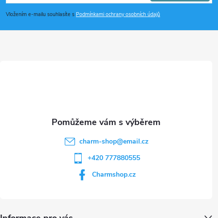
p
Vložením e-mailu souhlasíte s
Podmínkami ochrany osobních údajů
a
t
í
charm-shop
@
email.cz
+420 777880555
Charmshop.cz