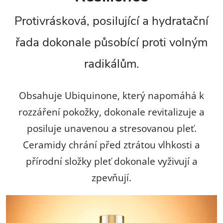
í
Protivrásková, posilující a hydratační
p
řada dokonale působící proti volným
r
radikálům.
v
k
Obsahuje Ubiquinone, který napomáhá k
y
rozzáření pokožky, dokonale revitalizuje a
v
posiluje unavenou a stresovanou pleť.
ý
Ceramidy chrání před ztrátou vlhkosti a
přírodní složky pleť dokonale vyživují a
p
zpevňují.
i
s