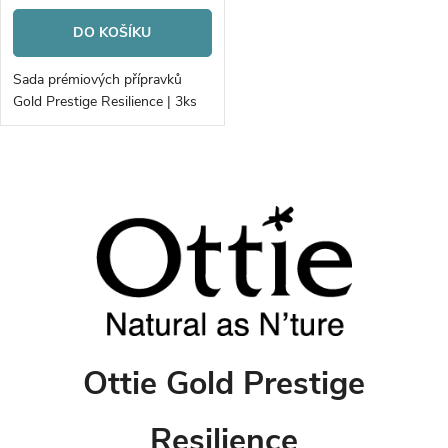
DO KOŠÍKU
Sada prémiových přípravků
Gold Prestige Resilience | 3ks
O
v
l
á
d
Ottie Gold Prestige
a
c
Resilience