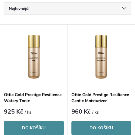
Ř
Nejlevnější
a
Nejdražší
V
Nejprodávanější
z
ý
Abecedně
e
p
n
i
í
s
p
Ottie Gold Prestige Resilience
Ottie Gold Prestige Resilience
Watery Tonic
Gentle Moisturizer
p
r
925 Kč
960 Kč
/ ks
/ ks
r
o
DO KOŠÍKU
DO KOŠÍKU