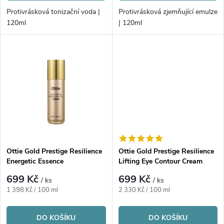
o
d
Protivrásková tonizační voda |
Protivrásková zjemňující emulze
d
120ml
| 120ml
u
u
k
k
t
t
ů
ů
Ottie Gold Prestige Resilience
Ottie Gold Prestige Resilience
Energetic Essence
Lifting Eye Contour Cream
699 Kč
699 Kč
/ ks
/ ks
Měrná
Měrná
1 398 Kč / 100 ml
2 330 Kč / 100 ml
cena:
cena:
DO KOŠÍKU
DO KOŠÍKU