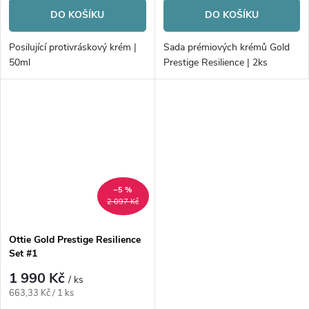
DO KOŠÍKU
DO KOŠÍKU
Posilující protivráskový krém |
Sada prémiových krémů Gold
50ml
Prestige Resilience | 2ks
–5 %
2 097 Kč
Ottie Gold Prestige Resilience
Set #1
1 990 Kč
/ ks
Měrná
663,33 Kč / 1 ks
cena: