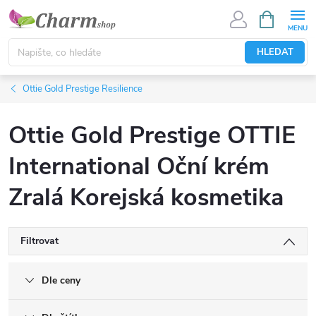
Přejít
NÁKUPNÍ
KOŠÍK
na
obsah
HLEDAT
Ottie Gold Prestige Resilience
Ottie Gold Prestige OTTIE
International Oční krém
Zralá Korejská kosmetika
Filtrovat
Dle ceny