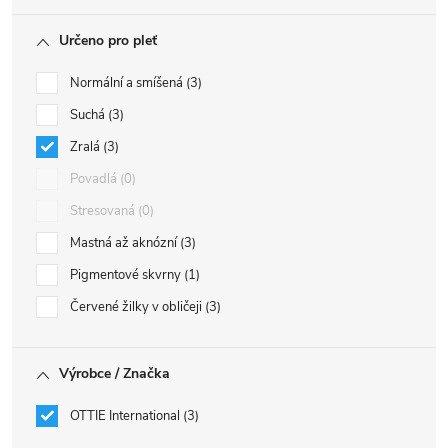
Určeno pro pleť
Normální a smíšená
3
Suchá
3
Zralá
3
Povadlá
0
Stresovaná
0
Mastná až aknózní
3
Pigmentové skvrny
1
Červené žilky v obličeji
3
Výrobce / Značka
OTTIE International
3