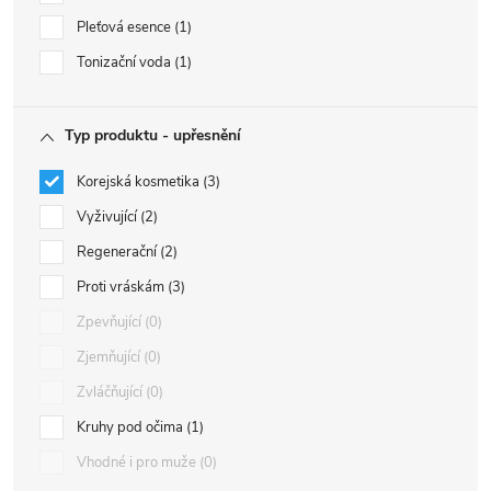
Pleťová esence
1
Tonizační voda
1
Typ produktu - upřesnění
Korejská kosmetika
3
Vyživující
2
Regenerační
2
Proti vráskám
3
Zpevňující
0
Zjemňující
0
Zvláčňující
0
Kruhy pod očima
1
Vhodné i pro muže
0