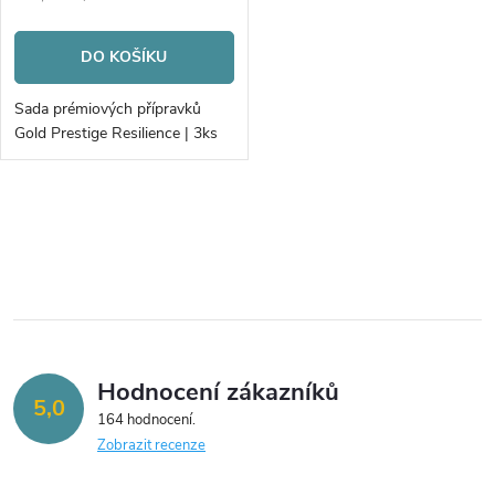
cena:
DO KOŠÍKU
Sada prémiových přípravků
Gold Prestige Resilience | 3ks
O
v
l
á
Hodnocení zákazníků
d
5,0
164 hodnocení
a
Zobrazit recenze
c