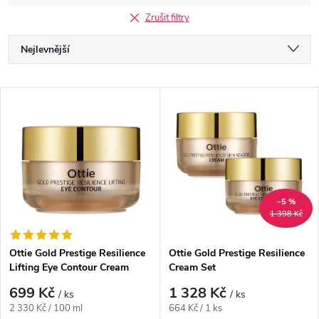
Zrušit filtry
Ř
Nejlevnější
a
Nejdražší
V
Nejprodávanější
z
ý
Abecedně
e
p
n
i
–5 %
1 398 Kč
í
s
p
Ottie Gold Prestige Resilience
Ottie Gold Prestige Resilience
Lifting Eye Contour Cream
Cream Set
p
r
699 Kč
1 328 Kč
/ ks
/ ks
r
Měrná
Měrná
2 330 Kč / 100 ml
664 Kč / 1 ks