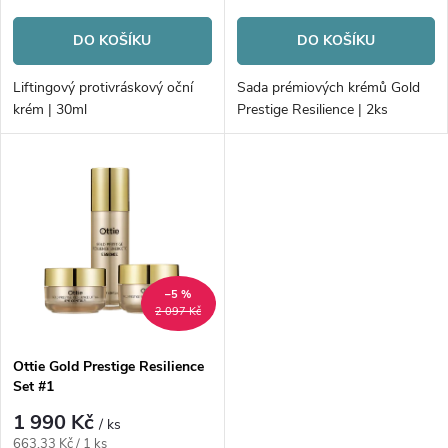
o
cena:
cena:
o
DO KOŠÍKU
DO KOŠÍKU
d
d
Liftingový protivráskový oční
Sada prémiových krémů Gold
u
krém | 30ml
Prestige Resilience | 2ks
u
k
k
t
t
ů
ů
–5 %
2 097 Kč
Ottie Gold Prestige Resilience
Set #1
1 990 Kč
/ ks
Měrná
663,33 Kč / 1 ks