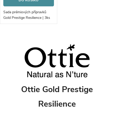
DO KOŠÍKU
Sada prémiových přípravků
Gold Prestige Resilience | 3ks
O
v
l
á
d
Ottie Gold Prestige
a
c
Resilience
í