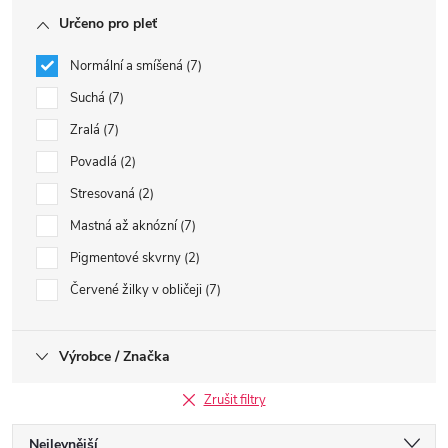
Určeno pro pleť
Normální a smíšená
7
Suchá
7
Zralá
7
Povadlá
2
Stresovaná
2
Mastná až aknózní
7
Pigmentové skvrny
2
Červené žilky v obličeji
7
Výrobce / Značka
Zrušit filtry
Ř
Nejlevnější