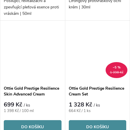
Posilující, revitalizační a
Liftingový protivráskový oční
zpevňující pleťová esence proti
krém | 30ml
vráskám | 50ml
–5 %
1 398 Kč
Ottie Gold Prestige Resilience
Ottie Gold Prestige Resilience
Skin Advanced Cream
Cream Set
699 Kč
1 328 Kč
/ ks
/ ks
Měrná
Měrná
1 398 Kč / 100 ml
664 Kč / 1 ks
cena:
cena:
DO KOŠÍKU
DO KOŠÍKU