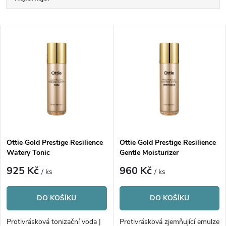
a
Nejdražší
V
Nejprodávanější
z
ý
Abecedně
e
p
n
i
í
s
p
Ottie Gold Prestige Resilience
Ottie Gold Prestige Resilience
Watery Tonic
Gentle Moisturizer
p
r
925 Kč
960 Kč
/ ks
/ ks
r
o
DO KOŠÍKU
DO KOŠÍKU
o
Protivrásková tonizační voda |
Protivrásková zjemňující emulze