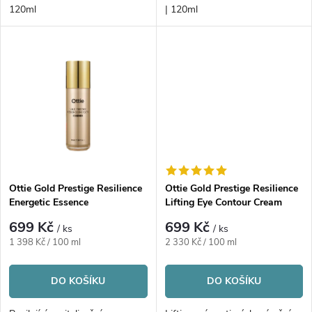
d
d
120ml
| 120ml
u
u
k
k
t
t
ů
ů
Ottie Gold Prestige Resilience
Ottie Gold Prestige Resilience
Energetic Essence
Lifting Eye Contour Cream
699 Kč
699 Kč
/ ks
/ ks
Měrná
Měrná
1 398 Kč / 100 ml
2 330 Kč / 100 ml
cena:
cena:
DO KOŠÍKU
DO KOŠÍKU