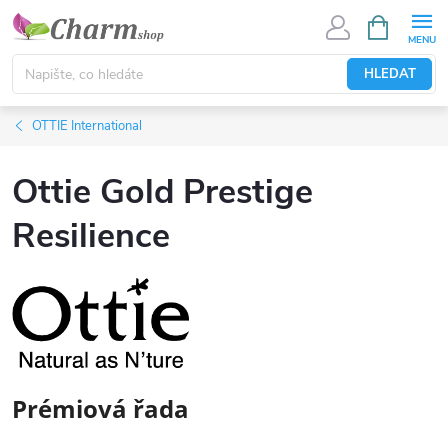
Přejít
NÁKUPNÍ
KOŠÍK
na
obsah
HLEDAT
OTTIE International
Ottie Gold Prestige
Resilience
Prémiová řada