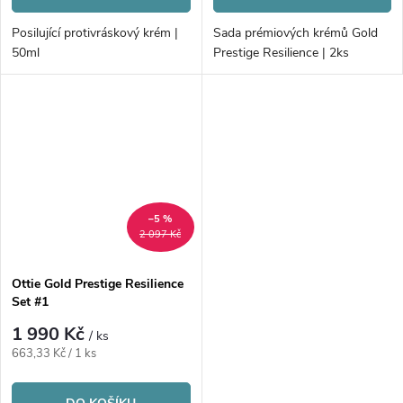
Posilující protivráskový krém |
Sada prémiových krémů Gold
50ml
Prestige Resilience | 2ks
–5 %
2 097 Kč
Ottie Gold Prestige Resilience
Set #1
1 990 Kč
/ ks
Měrná
663,33 Kč / 1 ks
cena: