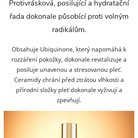
Protivrásková, posilující a hydratační
p
řada dokonale působící proti volným
r
radikálům.
v
k
Obsahuje Ubiquinone, který napomáhá k
y
rozzáření pokožky, dokonale revitalizuje a
v
posiluje unavenou a stresovanou pleť.
ý
Ceramidy chrání před ztrátou vlhkosti a
přírodní složky pleť dokonale vyživují a
p
zpevňují.
i
s
u