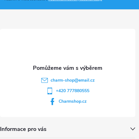
a
t
í
charm-shop
@
email.cz
+420 777880555
Charmshop.cz
Informace pro vás