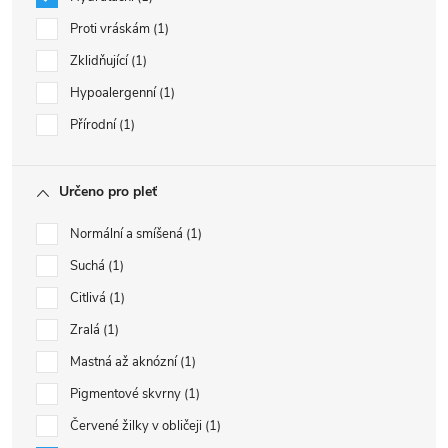
Proti vráskám
1
Zklidňující
1
Hypoalergenní
1
Přírodní
1
Určeno pro pleť
Normální a smíšená
1
Suchá
1
Citlivá
1
Zralá
1
Mastná až aknózní
1
Pigmentové skvrny
1
Červené žilky v obličeji
1