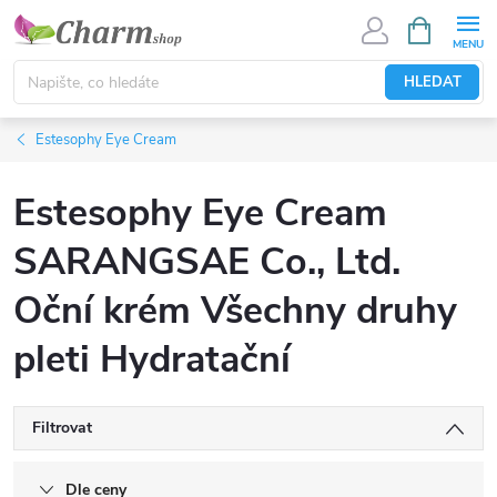
Přejít
NÁKUPNÍ
KOŠÍK
na
obsah
HLEDAT
Estesophy Eye Cream
Estesophy Eye Cream
SARANGSAE Co., Ltd.
Oční krém Všechny druhy
pleti Hydratační
Filtrovat
Dle ceny