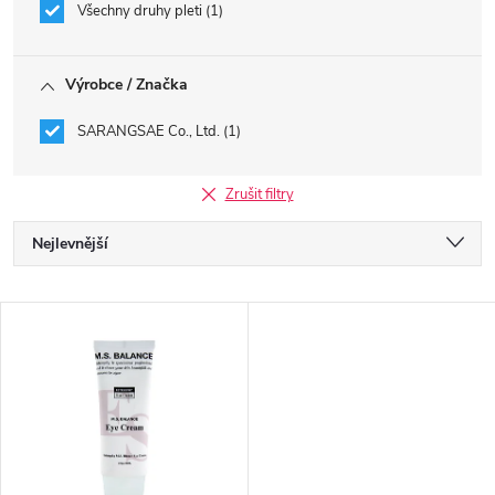
Všechny druhy pleti
1
Výrobce / Značka
SARANGSAE Co., Ltd.
1
Zrušit filtry
Ř
Nejlevnější
a
Nejdražší
V
Nejprodávanější
z
ý
Abecedně
e
p
n
i