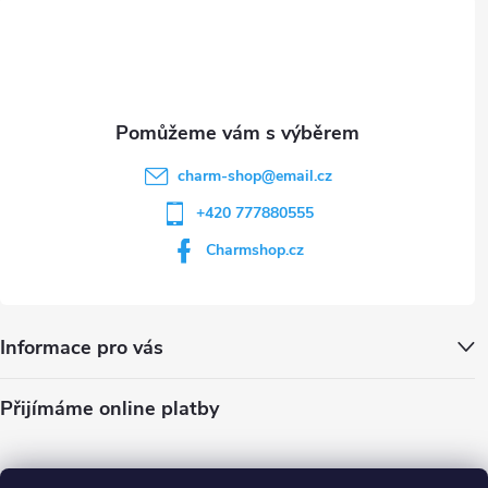
t
p
i
í
s
u
charm-shop
@
email.cz
+420 777880555
Charmshop.cz
Informace pro vás
Přijímáme online platby