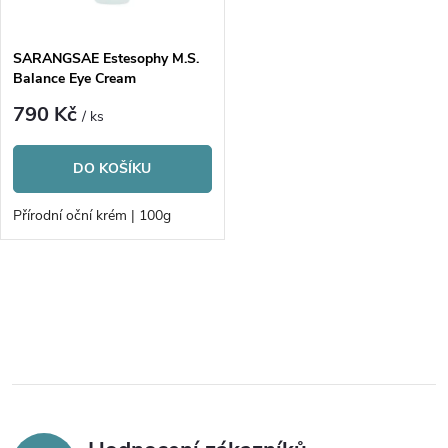
í
s
p
SARANGSAE Estesophy M.S.
Balance Eye Cream
p
r
790 Kč
/ ks
r
o
DO KOŠÍKU
o
d
Přírodní oční krém | 100g
d
u
u
O
k
v
k
t
l
t
á
ů