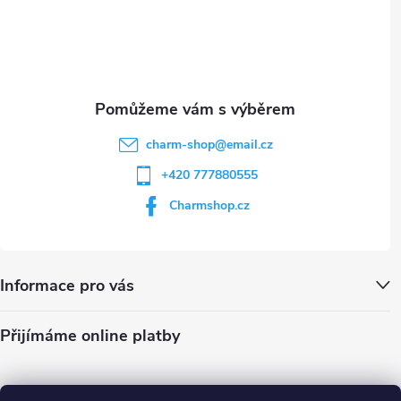
t
p
i
í
s
u
charm-shop
@
email.cz
+420 777880555
Charmshop.cz
Informace pro vás
Přijímáme online platby