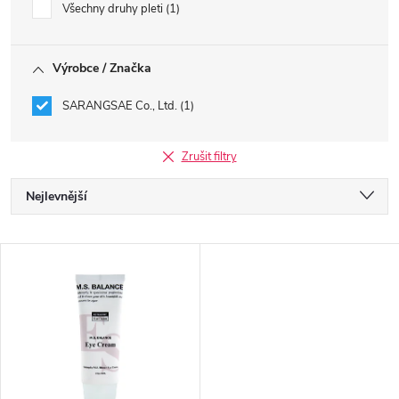
Všechny druhy pleti
1
Výrobce / Značka
SARANGSAE Co., Ltd.
1
Zrušit filtry
Ř
Nejlevnější
a
Nejdražší
V
Nejprodávanější
z
ý
Abecedně
e
p
n
i