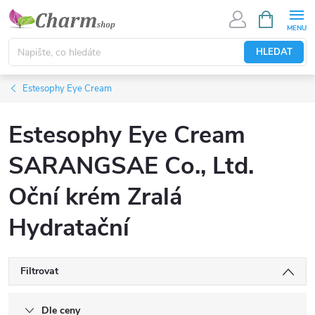
Přejít
NÁKUPNÍ
KOŠÍK
na
obsah
HLEDAT
Estesophy Eye Cream
Estesophy Eye Cream
SARANGSAE Co., Ltd.
Oční krém Zralá
Hydratační
Filtrovat
Dle ceny