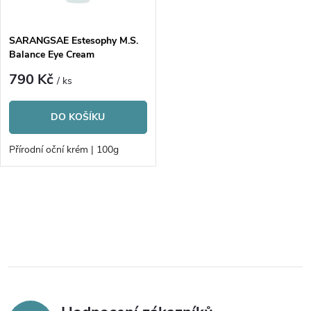
í
s
p
SARANGSAE Estesophy M.S.
Balance Eye Cream
p
r
790 Kč
/ ks
r
o
DO KOŠÍKU
o
d
Přírodní oční krém | 100g
d
u
u
O
k
v
k
t
l
t
á
ů