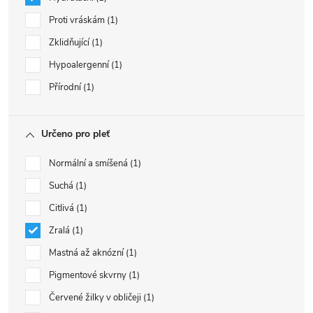
Proti vráskám
1
Zklidňující
1
Hypoalergenní
1
Přírodní
1
Určeno pro pleť
Normální a smíšená
1
Suchá
1
Citlivá
1
Zralá
1
Mastná až aknózní
1
Pigmentové skvrny
1
Červené žilky v obličeji
1