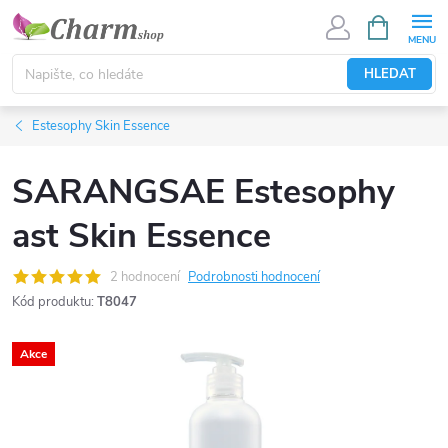
Přejít
NÁKUPNÍ
KOŠÍK
na
obsah
HLEDAT
Estesophy Skin Essence
SARANGSAE Estesophy
ast Skin Essence
2 hodnocení
Podrobnosti hodnocení
Kód produktu:
T8047
Akce