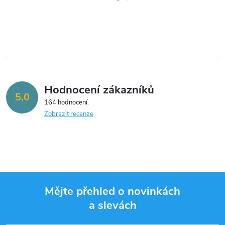
Hodnocení zákazníků
5,0
164 hodnocení
Zobrazit recenze
Mějte přehled o novinkách
a slevách
Z