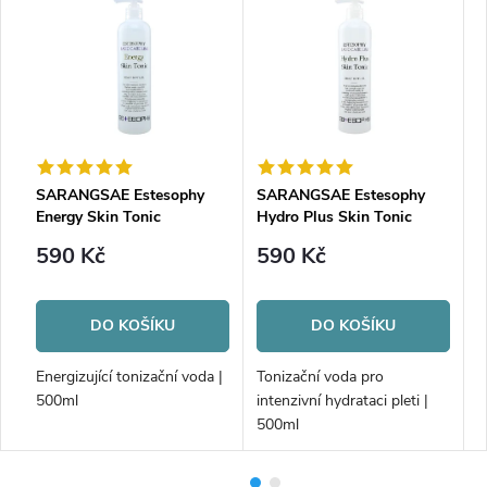
SARANGSAE Estesophy
SARANGSAE Estesophy
S
Energy Skin Tonic
Hydro Plus Skin Tonic
S
590 Kč
590 Kč
DO KOŠÍKU
DO KOŠÍKU
ml
Energizující tonizační voda |
Tonizační voda pro
Č
500ml
intenzivní hydrataci pleti |
c
500ml