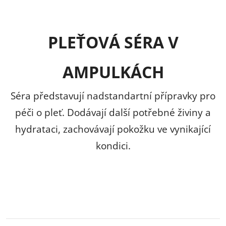
O
v
PLEŤOVÁ SÉRA V
l
AMPULKÁCH
á
d
Séra představují nadstandartní přípravky pro
péči o pleť. Dodávají další potřebné živiny a
a
hydrataci, zachovávají pokožku ve vynikající
c
kondici.
í
p
r
v