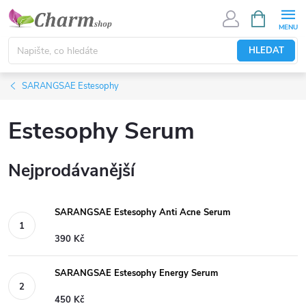
Přejít
NÁKUPNÍ
KOŠÍK
na
obsah
HLEDAT
SARANGSAE Estesophy
Estesophy Serum
Nejprodávanější
SARANGSAE Estesophy Anti Acne Serum
390 Kč
SARANGSAE Estesophy Energy Serum
450 Kč