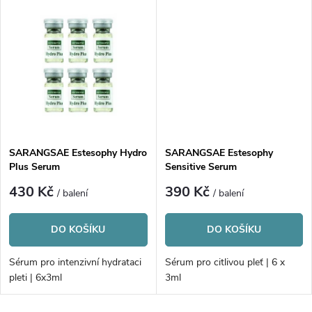
u
u
k
k
t
t
ů
ů
SARANGSAE Estesophy Hydro
SARANGSAE Estesophy
Plus Serum
Sensitive Serum
430 Kč
390 Kč
/ balení
/ balení
DO KOŠÍKU
DO KOŠÍKU
Sérum pro intenzivní hydrataci
Sérum pro citlivou pleť | 6 x
pleti | 6x3ml
3ml