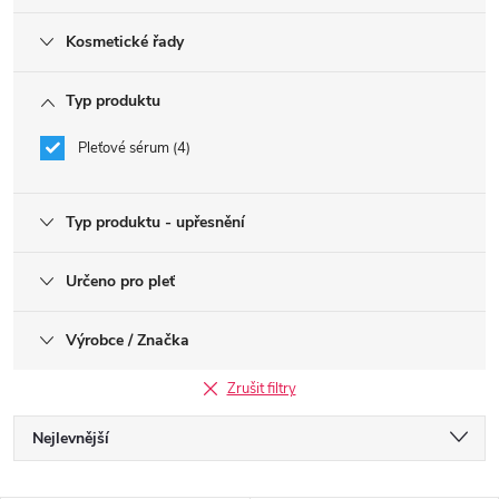
Kosmetické řady
Typ produktu
Pleťové sérum
4
Typ produktu - upřesnění
Určeno pro pleť
Výrobce / Značka
Zrušit filtry
Ř
Nejlevnější
a
Nejdražší