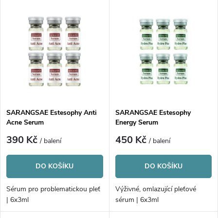
V
Nejprodávanější
z
ý
Abecedně
e
p
n
i
í
s
p
SARANGSAE Estesophy Anti
SARANGSAE Estesophy
Acne Serum
Energy Serum
p
r
390 Kč
450 Kč
/ balení
/ balení
r
o
DO KOŠÍKU
DO KOŠÍKU
o
d
Sérum pro problematickou pleť
Výživné, omlazující pleťové
d
| 6x3ml
sérum | 6x3ml