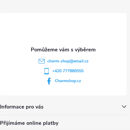
a
t
í
charm-shop
@
email.cz
+420 777880555
Charmshop.cz
Informace pro vás
Přijímáme online platby