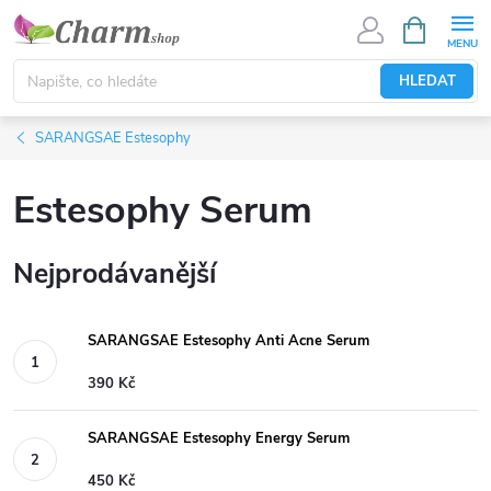
Přejít
NÁKUPNÍ
KOŠÍK
na
obsah
HLEDAT
SARANGSAE Estesophy
Estesophy Serum
Nejprodávanější
SARANGSAE Estesophy Anti Acne Serum
390 Kč
SARANGSAE Estesophy Energy Serum
450 Kč