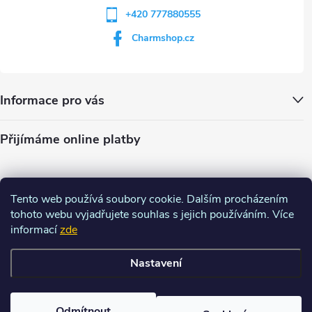
+420 777880555
Charmshop.cz
Informace pro vás
Přijímáme online platby
Tento web používá soubory cookie. Dalším procházením
tohoto webu vyjadřujete souhlas s jejich používáním. Více
informací
zde
Nastavení
Copyright 2026
Charm-shop.cz
. Všechna práva vyhrazena.
Upravit
nastavení cookies
Odmítnout