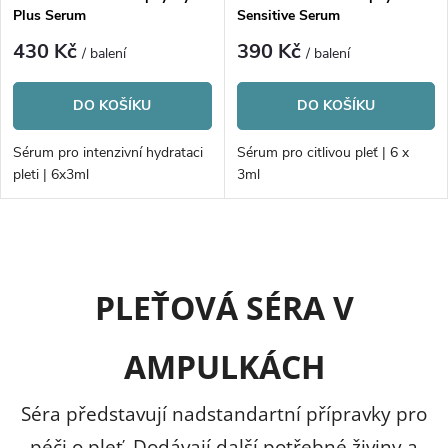
Plus Serum
Sensitive Serum
430 Kč
390 Kč
/ balení
/ balení
DO KOŠÍKU
DO KOŠÍKU
Sérum pro intenzivní hydrataci
Sérum pro citlivou pleť | 6 x
pleti | 6x3ml
3ml
O
v
PLEŤOVÁ SÉRA V
l
AMPULKÁCH
á
d
Séra představují nadstandartní přípravky pro
péči o pleť. Dodávají další potřebné živiny a