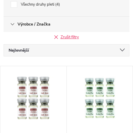
Všechny druhy pleti
4
Výrobce / Značka
Zrušit filtry
Ř
Nejlevnější
a
Nejdražší
V
Nejprodávanější
z
ý
Abecedně
e
p
n
i
í
s