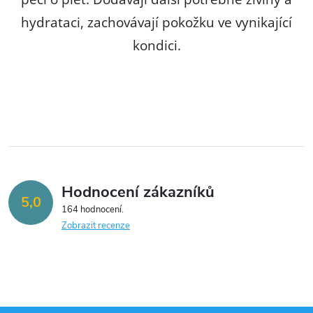
a
hydrataci, zachovávají pokožku ve vynikající
c
kondici.
í
p
r
v
k
Hodnocení zákazníků
y
5,0
164 hodnocení
v
Zobrazit recenze
ý
p