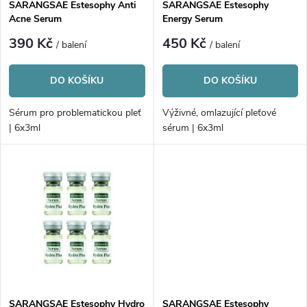
p
SARANGSAE Estesophy Anti
SARANGSAE Estesophy
Acne Serum
Energy Serum
p
r
390 Kč
450 Kč
/ balení
/ balení
r
o
DO KOŠÍKU
DO KOŠÍKU
o
d
Sérum pro problematickou pleť
Výživné, omlazující pleťové
d
| 6x3ml
sérum | 6x3ml
u
u
k
k
t
t
ů
ů
SARANGSAE Estesophy Hydro
SARANGSAE Estesophy