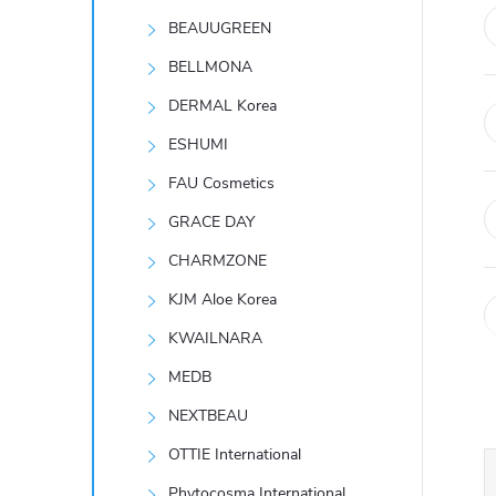
t
BEAUUGREEN
r
BELLMONA
DERMAL Korea
a
ESHUMI
n
FAU Cosmetics
GRACE DAY
n
CHARMZONE
í
KJM Aloe Korea
KWAILNARA
p
MEDB
a
NEXTBEAU
n
OTTIE International
Phytocosma International