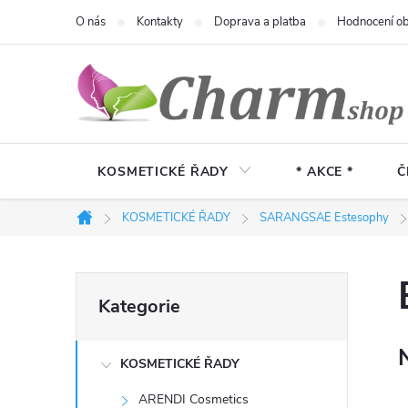
Přejít
O nás
Kontakty
Doprava a platba
Hodnocení o
na
obsah
KOSMETICKÉ ŘADY
* AKCE *
Č
KOSMETICKÉ ŘADY
SARANGSAE Estesophy
Domů
P
Přeskočit
Kategorie
kategorie
o
KOSMETICKÉ ŘADY
s
ARENDI Cosmetics