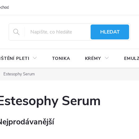
bchodu
Moje objednávka
Obchodní podmínky
Ochrana osobní
HLEDAT
IŠTĚNÍ PLETI
TONIKA
KRÉMY
EMUL
Estesophy Serum
Estesophy Serum
Nejprodávanější