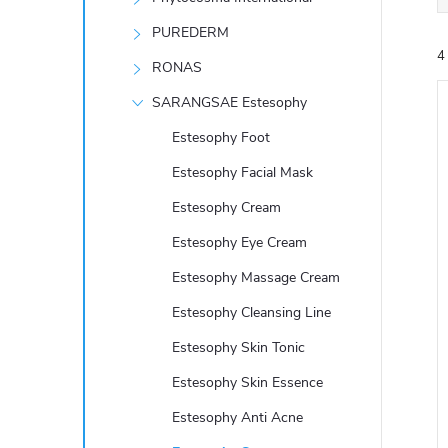
e
PUREDERM
4
l
RONAS
SARANGSAE Estesophy
Estesophy Foot
Estesophy Facial Mask
Estesophy Cream
í
i
Estesophy Eye Cream
Estesophy Massage Cream
Estesophy Cleansing Line
Estesophy Skin Tonic
Estesophy Skin Essence
Estesophy Anti Acne