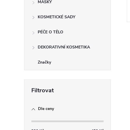
MASKY
KOSMETICKÉ SADY
PÉČE O TĚLO
DEKORATIVNÍ KOSMETIKA
Značky
l
Dle ceny
í