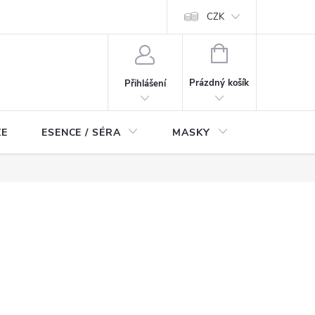
ch údajů
Odstoupení od smlouvy
CZK
NÁKUPNÍ
KOŠÍK
Prázdný košík
Přihlášení
ZE
ESENCE / SÉRA
MASKY
KOSMETI