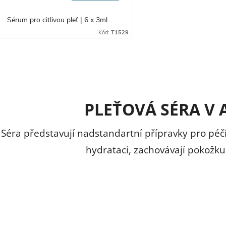
Sérum pro citlivou pleť | 6 x 3ml
Kód:
T1529
O
v
PLEŤOVÁ SÉRA V
á
Séra představují nadstandartní přípravky pro péči 
hydrataci, zachovávají pokožku 
d
a
c