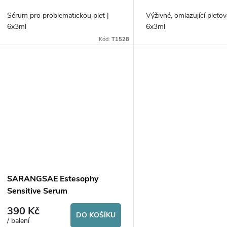
o
u
Sérum pro problematickou pleť |
Výživné, omlazující pleťo
d
6x3ml
6x3ml
k
Kód:
T1528
u
t
k
ů
t
ů
SARANGSAE Estesophy
Sensitive Serum
390 Kč
DO KOŠÍKU
/ balení