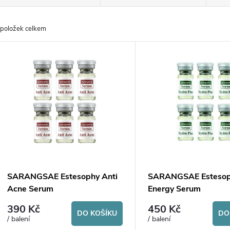
a
položek celkem
z
V
e
ý
n
p
p
s
r
p
SARANGSAE Estesophy Anti
SARANGSAE Esteso
o
Acne Serum
Energy Serum
r
390 Kč
450 Kč
d
DO KOŠÍKU
DO
/ balení
/ balení