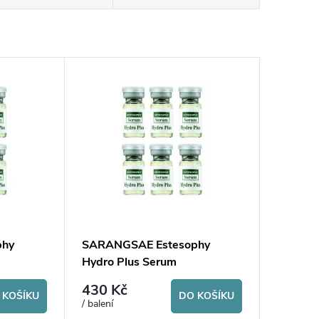
phy
SARANGSAE Estesophy
Hydro Plus Serum
430 Kč
 KOŠÍKU
DO KOŠÍKU
/ balení