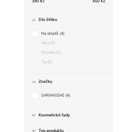
390
Kč
450
Kč
r
Dle štítku
Na skladě
4
Akce
0
Novinka
0
Tip
0
Značky
SARANGSAE
4
i
Kosmetické řady
Typ produktu