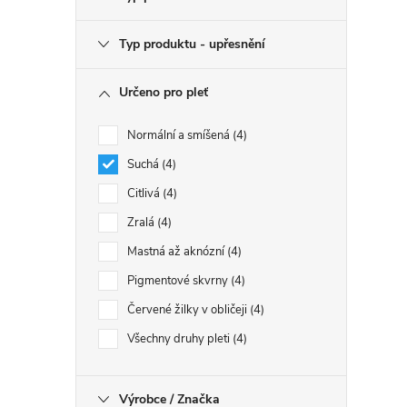
Typ produktu - upřesnění
Určeno pro pleť
Normální a smíšená
4
Suchá
4
Citlivá
4
Zralá
4
Mastná až aknózní
4
Pigmentové skvrny
4
Červené žilky v obličeji
4
Všechny druhy pleti
4
Výrobce / Značka