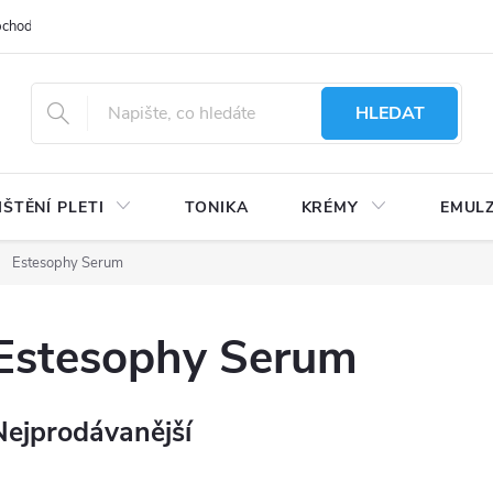
bchodu
Moje objednávka
Obchodní podmínky
Ochrana osobní
HLEDAT
IŠTĚNÍ PLETI
TONIKA
KRÉMY
EMUL
Estesophy Serum
Estesophy Serum
Nejprodávanější