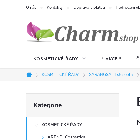
Přejít
O nás
Kontakty
Doprava a platba
Hodnocení o
na
obsah
KOSMETICKÉ ŘADY
* AKCE *
Č
KOSMETICKÉ ŘADY
SARANGSAE Estesophy
Domů
P
Přeskočit
Kategorie
kategorie
o
KOSMETICKÉ ŘADY
s
ARENDI Cosmetics