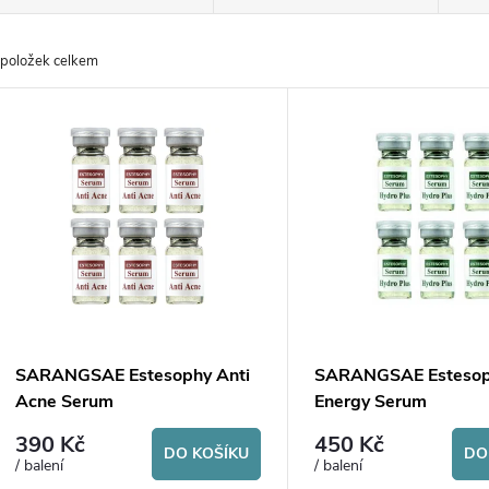
a
položek celkem
z
V
e
ý
n
p
p
s
r
p
SARANGSAE Estesophy Anti
SARANGSAE Esteso
o
Acne Serum
Energy Serum
r
390 Kč
450 Kč
d
DO KOŠÍKU
DO
/ balení
/ balení