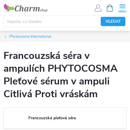
Přejít
NÁKUPNÍ
KOŠÍK
na
obsah
HLEDAT
Phytocosma International
Francouzská séra v
ampulích PHYTOCOSMA
Pleťové sérum v ampuli
Citlivá Proti vráskám
Francouzská pleťová séra