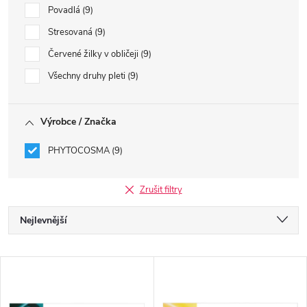
Povadlá
9
Stresovaná
9
Červené žilky v obličeji
9
Všechny druhy pleti
9
Výrobce / Značka
PHYTOCOSMA
9
Zrušit filtry
Ř
Nejlevnější
a
Nejdražší
V
Nejprodávanější
z
ý
Abecedně