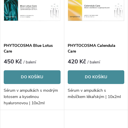
e
p
n
i
í
s
p
PHYTOCOSMA Blue Lotus
PHYTOCOSMA Calendula
Care
Care
p
r
450 Kč
420 Kč
/ balení
/ balení
r
o
DO KOŠÍKU
DO KOŠÍKU
o
d
Sérum v ampulkách s modrým
Sérum v ampulkách s
d
lotosem a kyselinou
měsíčkem lékařským | 10x2ml
u
hyaluronovou | 10x2ml
u
k