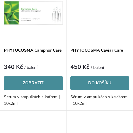
k
t
t
ů
ů
PHYTOCOSMA Camphor Care
PHYTOCOSMA Caviar Care
340 Kč
450 Kč
/ balení
/ balení
ZOBRAZIT
DO KOŠÍKU
Sérum v ampulkách s kafrem |
Sérum v ampulkách s kaviárem
10x2ml
| 10x2ml