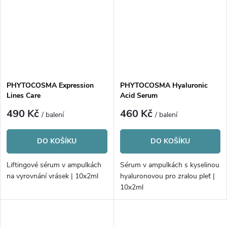
PHYTOCOSMA Expression
PHYTOCOSMA Hyaluronic
Lines Care
Acid Serum
490 Kč
460 Kč
/ balení
/ balení
DO KOŠÍKU
DO KOŠÍKU
Liftingové sérum v ampulkách
Sérum v ampulkách s kyselinou
na vyrovnání vrásek | 10x2ml
hyaluronovou pro zralou pleť |
10x2ml